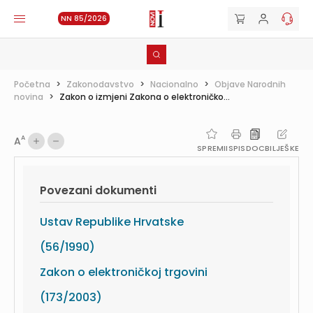
NN 85/2026
Početna
>
Zakonodavstvo
>
Nacionalno
>
Objave Narodnih
novina
>
Zakon o izmjeni Zakona o elektroničko...
A
A
SPREMI
ISPIS
DOC
BILJEŠKE
Povezani dokumenti
Ustav Republike Hrvatske
(56/1990)
Zakon o elektroničkoj trgovini
(173/2003)