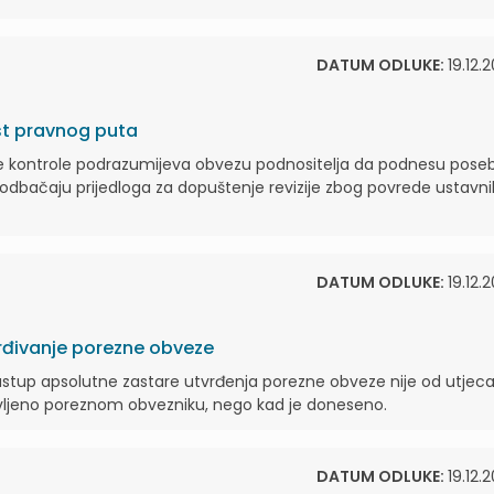
DATUM ODLUKE:
19.12.
st pravnog puta
ke kontrole podrazumijeva obvezu podnositelja da podnesu pose
odbačaju prijedloga za dopuštenje revizije zbog povrede ustavnih
DATUM ODLUKE:
19.12.
rđivanje porezne obveze
nastup apsolutne zastare utvrđenja porezne obveze nije od utjeca
avljeno poreznom obvezniku, nego kad je doneseno.
DATUM ODLUKE:
19.12.