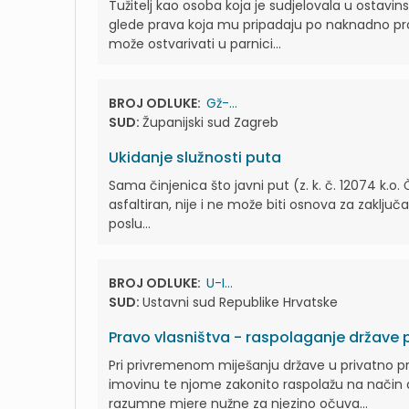
Tužitelj kao osoba koja je sudjelovala u ostav
glede prava koja mu pripadaju po naknadno pro
može ostvarivati u parnici...
BROJ ODLUKE:
Gž-...
SUD:
Županijski sud Zagreb
Ukidanje služnosti puta
Sama činjenica što javni put (z. k. č. 12074 k.o. 
asfaltiran, nije i ne može biti osnova za zaključ
poslu...
BROJ ODLUKE:
U-I...
SUD:
Ustavni sud Republike Hrvatske
Pravo vlasništva - raspolaganje države 
Pri privremenom miješanju države u privatno pr
imovinu te njome zakonito raspolažu na način
razumne mjere nužne za njezino očuva...