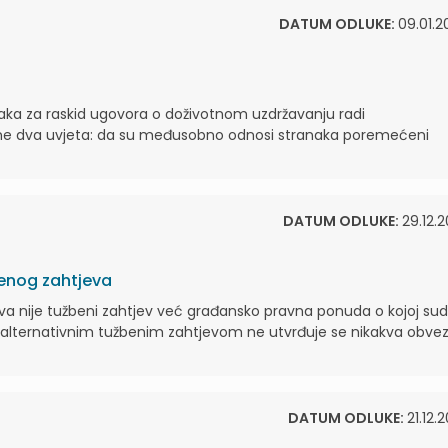
DATUM ODLUKE:
09.01.2
naka za raskid ugovora o doživotnom uzdržavanju radi
ne dva uvjeta: da su međusobno odnosi stranaka poremećeni
DATUM ODLUKE:
29.12.2
benog zahtjeva
ativa nije tužbeni zahtjev već građansko pravna ponuda o kojoj su
ti, alternativnim tužbenim zahtjevom ne utvrđuje se nikakva obve
DATUM ODLUKE:
21.12.