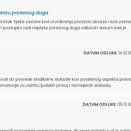
aplatu poreznog duga
početak tijeka zastare kod utvrđivanja porezne obveze i kod zasta
nom postupku radi naplate poreznog duga odlučan datum kad je
DATUM ODLUKE:
14.12.
vodi do povrede sindikalne slobode kao posebnog aspekta prav
vencije za zaštitu ljudskih prava i temeljenih sloboda.
DATUM ODLUKE:
05.12.2
porili postojanje pravnog interesa, drugostupanjski sud je ovla