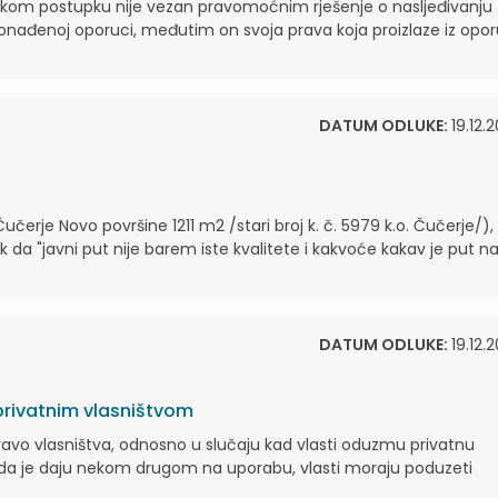
inskom postupku nije vezan pravomoćnim rješenje o nasljeđivanju
nađenoj oporuci, međutim on svoja prava koja proizlaze iz opo
DATUM ODLUKE:
19.12.
Čučerje Novo površine 1211 m2 /stari broj k. č. 5979 k.o. Čučerje/), 
ak da "javni put nije barem iste kvalitete i kakvoće kakav je put n
DATUM ODLUKE:
19.12.
privatnim vlasništvom
avo vlasništva, odnosno u slučaju kad vlasti oduzmu privatnu
 da je daju nekom drugom na uporabu, vlasti moraju poduzeti