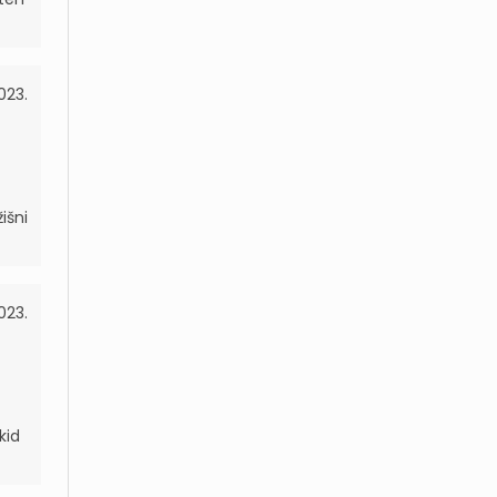
2023.
išni
2023.
kid