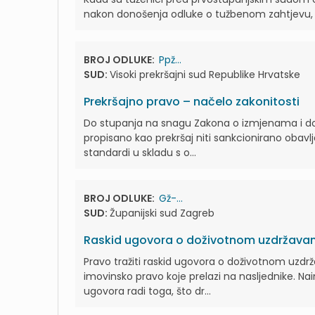
nakon donošenja odluke o tužbenom zahtjevu, p
BROJ ODLUKE:
Ppž...
SUD:
Visoki prekršajni sud Republike Hrvatske
Prekršajno pravo – načelo zakonitosti
Do stupanja na snagu Zakona o izmjenama i dopu
propisano kao prekršaj niti sankcionirano obavl
standardi u skladu s o...
BROJ ODLUKE:
Gž-...
SUD:
Županijski sud Zagreb
Raskid ugovora o doživotnom uzdržavan
Pravo tražiti raskid ugovora o doživotnom uzdr
imovinsko pravo koje prelazi na nasljednike. Nai
ugovora radi toga, što dr...