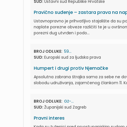
SUD:
Ustavni sud Republike Hrvatske
Pravično suđenje – zastara prava na n
Ustavnopravno je prihvatljivo stajalište da su 
naplate porezne obveze različiti te je u ovrš
porezni dug utvrđen i podo...
BROJ ODLUKE:
59...
SUD:
Europski sud za ljudska prava
Humpert i drugi protiv Njemačke
Apsolutna zabrana štrajka sama za sebe ne do
slobodu udruživanja, zajamčenog člankom 11. Kon
BROJ ODLUKE:
Gž-...
SUD:
Županijski sud Zagreb
Pravni interes
Kada su tuženici pred prvostupanjskim sudom os