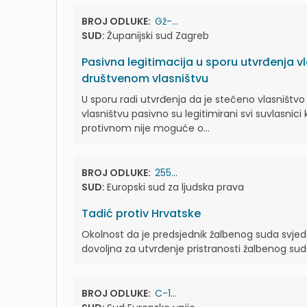
BROJ ODLUKE:
Gž-...
SUD:
Županijski sud Zagreb
Pasivna legitimacija u sporu utvrđenja v
društvenom vlasništvu
U sporu radi utvrđenja da je stečeno vlasništ
vlasništvu pasivno su legitimirani svi suvlasnici
protivnom nije moguće o...
BROJ ODLUKE:
255...
SUD:
Europski sud za ljudska prava
Tadić protiv Hrvatske
Okolnost da je predsjednik žalbenog suda svje
dovoljna za utvrđenje pristranosti žalbenog sud
BROJ ODLUKE:
C-1...