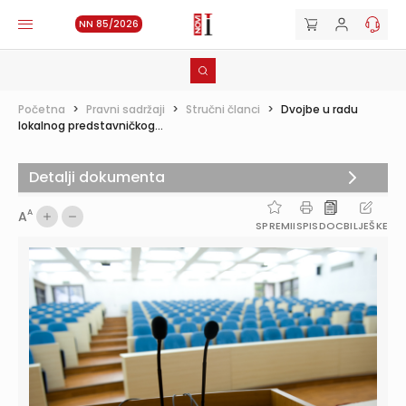
NN 85/2026
Početna
>
Pravni sadržaji
>
Stručni članci
>
Dvojbe u radu
lokalnog predstavničkog...
Detalji dokumenta
A
A
SPREMI
ISPIS
DOC
BILJEŠKE