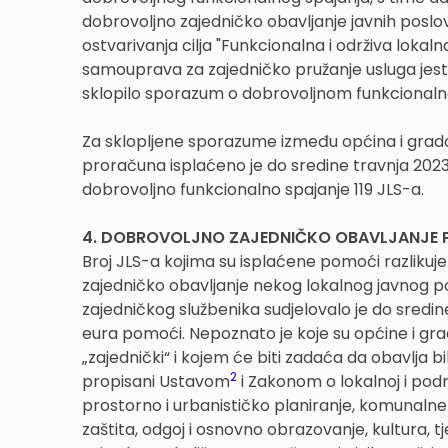
dobrovoljno zajedničko obavljanje javnih posl
ostvarivanja cilja "Funkcionalna i održiva lok
samouprava za zajedničko pružanje usluga jest
sklopilo sporazum o dobrovoljnom funkcionaln
Za sklopljene sporazume između općina i grado
proračuna isplaćeno je do sredine travnja 2023
dobrovoljno funkcionalno spajanje 119 JLS-a.
4. DOBROVOLJNO ZAJEDNIČKO OBAVLJANJE 
Broj JLS-a kojima su isplaćene pomoći razliku
zajedničko obavljanje nekog lokalnog javnog 
zajedničkog službenika sudjelovalo je do sredin
eura pomoći. Nepoznato je koje su općine i grad
„zajednički“ i kojem će biti zadaća da obavlja 
2
propisani Ustavom
i Zakonom o lokalnoj i pod
prostorno i urbanističko planiranje, komunalne 
zaštita, odgoj i osnovno obrazovanje, kultura, t