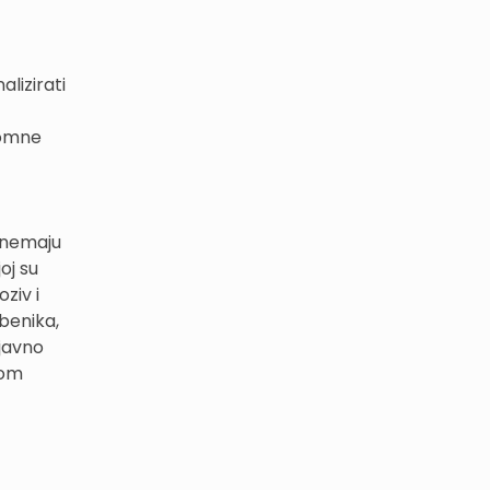
lizirati
romne
a nemaju
oj su
ziv i
benika,
 javno
kom