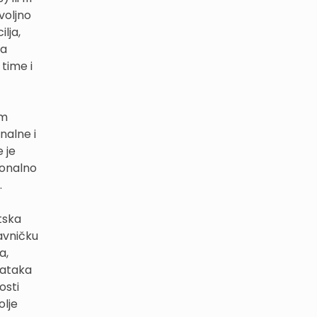
voljno
lja,
da
 time i
im
nalne i
 je
ionalno
.
tska
avničku
a,
tataka
osti
olje