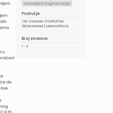
ranjem
teritorijalna fragmentacija
Područje
njem
čkih
1.09. LOKALNA I PODRUČNA
(REGIONALNA) SAMOUPRAVA
ijama
Broj stranice
1 - 4
a u
skraćeni
na
iče da
rave
e
enog
ili 111