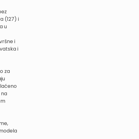
bez
a (127) i
a u
vršne i
vatska i
no za
aju
plaćeno
 na
jem
ime,
d modela