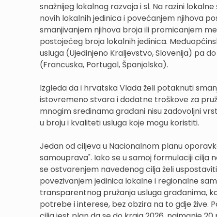
snažnijeg lokalnog razvoja i sl. Na razini lokal
novih lokalnih jedinica i povećanjem njihova pos
smanjivanjem njihova broja ili promicanjem m
postojećeg broja lokalnih jedinica. Međuopćins
usluga (Ujedinjeno Kraljevstvo, Slovenija) pa d
(Francuska, Portugal, Španjolska).
Izgleda da i hrvatska Vlada želi potaknuti sman
istovremeno stvara i dodatne troškove za pruža
mnogim sredinama građani nisu zadovoljni vrst
u broju i kvaliteti usluga koje mogu koristiti.
Jedan od ciljeva u Nacionalnom planu oporavka i
samouprava". Iako se u samoj formulaciji cilja
se ostvarenjem navedenog cilja želi uspostaviti
povezivanjem jedinica lokalne i regionalne sam
transparentnog pružanja usluga građanima, kak
potrebe i interese, bez obzira na to gdje žive.
cilja jest plan da se do kraja 2026. najmanje 20