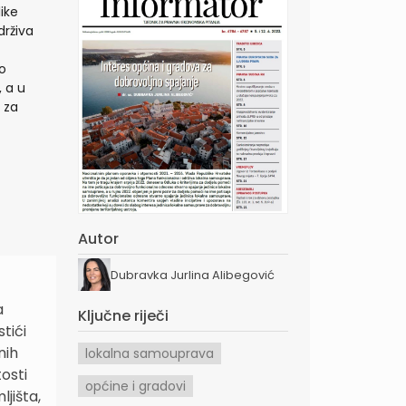
ike
drživa
o
 a u
 za
Autor
Dubravka Jurlina Alibegović
a
Ključne riječi
tići
nih
lokalna samouprava
osti
općine i gradovi
ljišta,