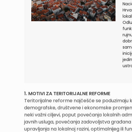
Naci
Hrva
loka
Odlu
funk
rujn
dobr
samo
inic
jedi
ustro
1. MOTIVI ZA TERITORIJALNE REFORME
Teritorijalne reforme najčešće se poduzimaju k
demografske, društvene i ekonomske promjene i
neki važni ciljevi, poput povećanja lokalnih admi
javnih usluga, povećanja zadovoljstva građana
upravljanja na lokalnoj razini, optimalnijeg ili f