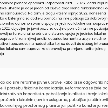
onalnim planom oporavka i otpornosti 2021. – 2026. Vlada Republ
tske utvrdila je da je jedan od ciljeva toga Plana funkcionalna i o
lna samouprava. Na tom je tragu krajem srpnja 2022. donesena
ka o kriterijima za dodjelu pomoći na ime poticaja za dobrovoljn
cionalno odnosno stvarno spajanje jedinica lokalne samouprave,
u 2022. objavljen je javni poziv za dodjelu pomoći na ime poticaja
ovoljno funkcionalno odnosno stvarno spajanje jedinica lokalne
uprave. U zanimljivoj analizi autorica komentira uspjeh vladine
ijative i upozorava na nedostatke koji su doveli do slabog interesa
nica lokalne samouprave za dobrovoljnu promjenu teritorijalnog
ja.
ao dio šire reforme javne uprave, kako bi se odgovorilo n
li potrebu fiskalne konsolidacije. Reformama se žele pos
nistrativnih kapaciteta, poboljšanja kvalitete i broja lokal
 pruženim lokalnim javnim uslugama, poboljšanja učinkovit
unkcionalnijeg prostornog planiranja i politike korištenja zem