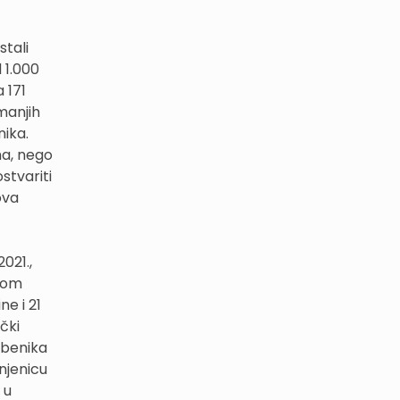
stali
 1.000
 171
jmanjih
nika.
ma, nego
stvariti
ova
021.,
ukom
e i 21
ički
žbenika
njenicu
 u