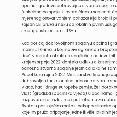
općina i gradova dobrovoljno stvarno spoji te 
funkcionalno spoje. U ovom članku sagledat ćem
mjerenog ostvarivanjem pokazatelja broja ili p
zajednički pružaju neku od lokalnih javnih usluga
smanji postojeći broj JLS-a.
Kao poticaj dobrovoljnom spajanju općina i grad
malim JLS-ima, u kojima živi ograničen broj 
društvene infrastrukture, najčešće nedovoljnih l
krajem srpnja 2022. donijela Odluku o kriterij
odnosno stvarno spajanje jedinica lokalne samo
Početkom rujna 2022. Ministarstvo financija obj
dobrovoljno funkcionalno odnosno stvarno sp
Vlada, kao i druge europske zemlje, želi potakn
vlast (gradska i općinska vijeća) u općinama i
razgovaraju o razlozima i potrebama za dobrovo
života u postojećim malim i nekapacitiranim 
koje im pruža pripajanje jedne ili više lokalnih j