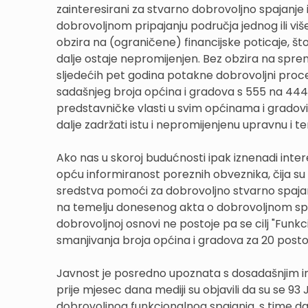
zainteresirani za stvarno dobrovoljno spajanje i p
dobrovoljnom pripajanju područja jednog ili viš
obzira na (ograničene) financijske poticaje, što
dalje ostaje nepromijenjen. Bez obzira na spr
sljedećih pet godina potakne dobrovoljni proces 
sadašnjeg broja općina i gradova s 555 na 444 j
predstavničke vlasti u svim općinama i gradov
dalje zadržati istu i nepromijenjenu upravnu i ter
Ako nas u skoroj budućnosti ipak iznenadi intere
opću informiranost poreznih obveznika, čija su 
sredstva pomoći za dobrovoljno stvarno spajan
na temelju donesenog akta o dobrovoljnom spa
dobrovoljnoj osnovi ne postoje pa se cilj "Fun
smanjivanja broja općina i gradova za 20 posto 
Javnost je posredno upoznata s dosadašnjim i
prije mjesec dana mediji su objavili da su se 93 
dobrovoljnog funkcionalnog spajanja, s time da 