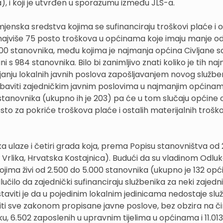
a), i koji je utvrđen u sporazumu između JLS-a.
enska sredstva kojima se sufinanciraju troškovi plaće i o
 najviše 75 posto troškova u općinama koje imaju manje od
00 stanovnika, među kojima je najmanja općina Civljane sa
 s 984 stanovnika. Bilo bi zanimljivo znati koliko je tih na
anju lokalnih javnih poslova zapošljavanjem novog službe
e baviti zajedničkim javnim poslovima u najmanjim općina
 stanovnika (ukupno ih je 203) pa će u tom slučaju općine o
o za pokriće troškova plaće i ostalih materijalnih trošk
a ulaze i četiri grada koja, prema Popisu stanovništva od 2
, Vrlika, Hrvatska Kostajnica). Budući da su vladinom Odl
ma živi od 2.500 do 5.000 stanovnika (ukupno je 132 općin
odlučilo da zajednički sufinanciraju službenika za neki zajedn
viti je da u pojedinim lokalnim jedinicama nedostaje slu
ti sve zakonom propisane javne poslove, bez obzira na či
6.502 zaposlenih u upravnim tijelima u općinama i 11.013