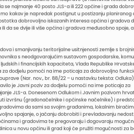
da se najmanje 40 posto JLS-a ili 222 općine i grada dobro
o kakav je napredak postignut u postizanju planiranog ci
ostotka dobrovoljno iskazanih interesa općina i gradova 
 ili da se dvije ili više općina i gradova međusobno spoje, a
ova i smanjivanju teritorijalne usitnjenosti zemlje s brojn
stanovnika s neodgovarajućim sustavom gospodarske, komu
judskih i financijskih kapaciteta, Vlada Republike Hrvatske
ima za dodjelu pomoći na ime poticaja za dobrovoljno funkc
uprave (Nar. nov., br. 88/22 – u nastavku teksta: Odluka)
avilo je Javni poziv za dodjelu pomoći na ime poticaja za
ajanje JLS-a. Donesenom Odlukom i Javnim pozivom hrva
uti izvršnu (gradonačelnike i općinske načelnike) i predst
 gradovima da sami sa svojim građanima, lokalnim biračim
ljno spajanje, o jačanju dobrobiti i prevladavanju nedos
općinama i gradovima te pregovaraju i dogovaraju mogućn
edinica u novu općinu ili grad koji će pružiti mogućnosti za b