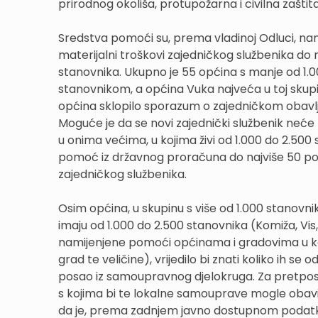
prirodnog okoliša, protupožarna i civilna zaštit
Sredstva pomoći su, prema vladinoj Odluci, namj
materijalni troškovi zajedničkog službenika do
stanovnika. Ukupno je 55 općina s manje od 1.0
stanovnikom, a općina Vuka najveća u toj skupini
općina sklopilo sporazum o zajedničkom obavlj
Moguće je da se novi zajednički službenik neć
u onima većima, u kojima živi od 1.000 do 2.500
pomoć iz državnog proračuna do najviše 50 post
zajedničkog službenika.
Osim općina, u skupinu s više od 1.000 stanovnik
imaju od 1.000 do 2.500 stanovnika (Komiža, Vis
namijenjene pomoći općinama i gradovima u koji
grad te veličine), vrijedilo bi znati koliko ih se 
posao iz samoupravnog djelokruga. Za pretposta
s kojima bi te lokalne samouprave mogle obavi
da je, prema zadnjem javno dostupnom podatku, 