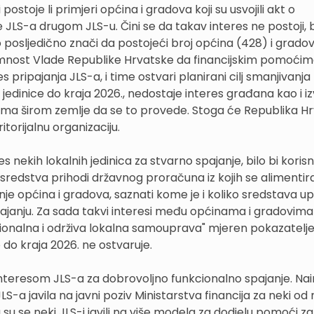
ostoje li primjeri općina i gradova koji su usvojili akt o
e JLS-a drugom JLS-u. Čini se da takav interes ne postoji, 
 posljedično znači da postojeći broj općina (428) i gradov
emnost Vlade Republike Hrvatske da financijskim pomoćim
pripajanja JLS-a, i time ostvari planirani cilj smanjivanja
edinice do kraja 2026., nedostaje interes građana kao i iz
ima širom zemlje da se to provede. Stoga će Republika Hr
itorijalnu organizaciju.
s nekih lokalnih jedinica za stvarno spajanje, bilo bi koris
sredstva prihodi državnog proračuna iz kojih se alimentir
je općina i gradova, saznati kome je i koliko sredstava u
janju. Za sada takvi interesi među općinama i gradovima
kcionalna i održiva lokalna samouprava" mjeren pokazatel
do kraja 2026. ne ostvaruje.
nteresom JLS-a za dobrovoljno funkcionalno spajanje. Na
JLS-a javila na javni poziv Ministarstva financija za neki o
su se neki JLS-i javili na više modela za dodjelu pomoći za