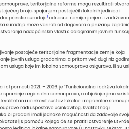
ne samouprave, teritorijalne reforme mogu rezultirati stva
tojećeg broja, spajanjem postojećih lokalnih jedinica i
1
eđuopćinske suradnje
odnosno nemijenjanjem i zadržava
ka suradnja može varirati od dogovora o pružanju zajedni
o stvaranja nadopćinskih vlasti s delegiranim javnim funkc
jivanje postojeće teritorijalne fragmentacije zemlje koja
nje javnih usluga građanima, a pritom već dugi niz godin
om usluga koje im lokalna samouprava osigurava, ili su u
 otpornosti 2021. – 2026. je "Funkcionalna i održiva lokal
 ne spominje regionalna samouprava, u objašnjenjima se ist
 kvalitetan i učinkovit sustav lokalne i regionalne samoup
ouprave radi uspostave učinkovitog, kvalitetnog i
o bi građani imali jednake mogućnosti da zadovolje svoj
 Pokazatelj s pomoću kojega će se pratiti ostvarenje utvrđ
 posto jedinica lokalne samouprave (u nastavku teksta: JLS) 