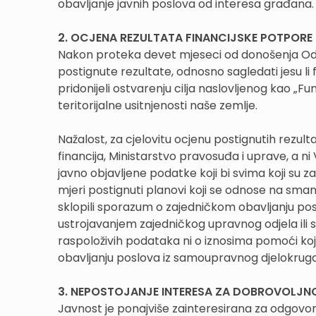
obavljanje javnih poslova od interesa građana.
2. OCJENA REZULTATA FINANCIJSKE POTPO
Nakon proteka devet mjeseci od donošenja Odlu
postignute rezultate, odnosno sagledati jesu li 
pridonijeli ostvarenju cilja naslovljenog kao „
teritorijalne usitnjenosti naše zemlje.
Nažalost, za cjelovitu ocjenu postignutih rezul
financija, Ministarstvo pravosuđa i uprave, a
javno objavljene podatke koji bi svima koji su z
mjeri postignuti planovi koji se odnose na smanjen
sklopili sporazum o zajedničkom obavljanju po
ustrojavanjem zajedničkog upravnog odjela ili 
raspoloživih podataka ni o iznosima pomoći koj
obavljanju poslova iz samoupravnog djelokruga
3. NEPOSTOJANJE INTERESA ZA DOBROVOLJN
Javnost je ponajviše zainteresirana za odgovor