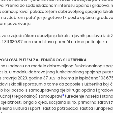
ova. Prema do sada iskazanom interesu općina i gradova, 
alna samouprava" pokazateljem dobrovoljnog spajanja lokal
 na „dobrom putu“ jer je gotovo 17 posto općina i gradov
om povezivanju.
va o zajedničkom obavljanju lokalnih javnih poslova iz d
. 1.311.930,87 eura sredstava pomoći na ime poticaja za
POSLOVA PUTEM ZAJEDNIČKOG SLUŽBENIKA
je se u odnosu na modele dobrovoljnog funkcionalnog spaj
posla. U modelu dobrovoljnog funkcionalnog spajanja put
e travnja 2023. godine 37 JLS-a kojima je isplaćeno 103.67
ovi sklopili sporazum o tome da zaposle službenika koji će
bilo koji posao iz samoupravnog djelokruga općina i gradova
3
ručnoj (regionalnoj) samoupravi
(uređenje naselja i stano
djelatnosti, briga o djeci, socijalna skrb, primarna zdravs
jelesna kultura i sport, zaštita potrošača, zaštita i unapre