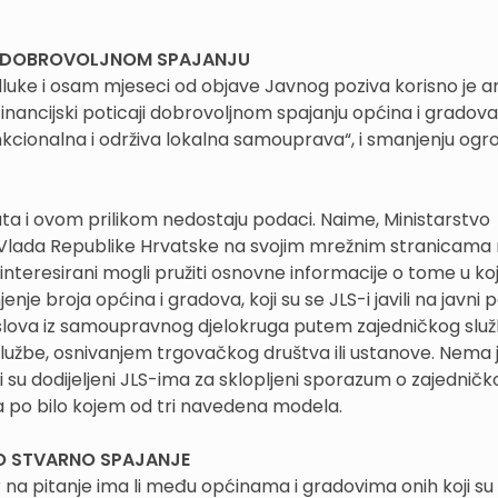
RE DOBROVOLJNOM SPAJANJU
ke i osam mjeseci od objave Javnog poziva korisno je ana
financijski poticaji dobrovoljnom spajanju općina i gradova
Funkcionalna i održiva lokalna samouprava“, i smanjenju og
tata i ovom prilikom nedostaju podaci. Naime, Ministarstvo
 ni Vlada Republike Hrvatske na svojim mrežnim stranicam
ainteresirani mogli pružiti osnovne informacije o tome u koj
je broja općina i gradova, koji su se JLS-i javili na javni po
slova iz samoupravnog djelokruga putem zajedničkog služ
službe, osnivanjem trgovačkog društva ili ustanove. Nema
i su dodijeljeni JLS-ima za sklopljeni sporazum o zajednič
 po bilo kojem od tri navedena modela.
O STVARNO SPAJANJE
 na pitanje ima li među općinama i gradovima onih koji su