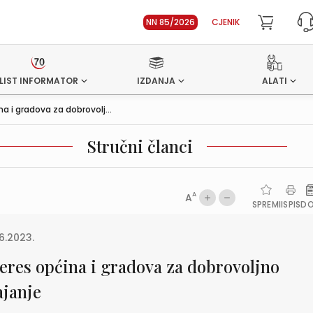
NN 85/2026
CJENIK
LIST INFORMATOR
IZDANJA
ALATI
na i gradova za dobrovolj...
Stručni članci
A
A
SPREMI
ISPIS
D
6.2023.
teres općina i gradova za dobrovoljno
ajanje