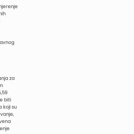
mjerenje
nih
a
ržavnog
anja za
em
5,59
 biti
 koji su
vanje,
tvena
đenje