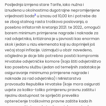
Posljednja izmjena stare Tarife, iako nužna i
iznuđena u okolnostima dugotrajne nepromijenjene
3
vrijednosti boda
u iznosu od 10,00 kn i potrebe da
se zbog stalnog rasta troškova poslovanja, a
posebno inflatornih kretanja 2021. te 2022., omogući
barem minimum primjerene nagrade i naknade za
rad odvjetnika, kritizirana je u javnosti kao enorman
skok i jedan u nizu elemenata koji su doprinijeli još
većoj stopi inflacije. Uzimajući u obzir navedeno,
očigledno je da je bilo potrebno postići kompromis
Hrvatske odvjetničke komore (koja štiti odvjetništvo
kao posebnu službu i jedan od temeljnih zadataka je
osiguravanje minimuma primjerene nagrade i
naknade za rad odvjetnika) i Ministarstva
pravosuđa Republike Hrvatske (koje mora osigurati
uvjete za koliko-toliko primjerenu pravnu zaštitu i
njezinu dostupnost te spriječiti preveliko
opterećenje troškovima pravne zaštite kada ih