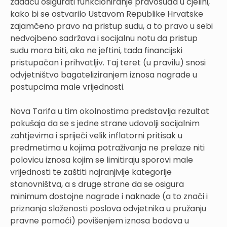
zadaću osigurati funkcioniranje pravosuđa u cjelini,
kako bi se ostvarilo Ustavom Republike Hrvatske
zajamčeno pravo na pristup sudu, a to pravo u sebi
nedvojbeno sadržava i socijalnu notu da pristup
sudu mora biti, ako ne jeftini, tada financijski
pristupačan i prihvatljiv. Taj teret (u pravilu) snosi
odvjetništvo bagateliziranjem iznosa nagrade u
postupcima male vrijednosti.
Nova Tarifa u tim okolnostima predstavlja rezultat
pokušaja da se s jedne strane udovolji socijalnim
zahtjevima i spriječi velik inflatorni pritisak u
predmetima u kojima potraživanja ne prelaze niti
polovicu iznosa kojim se limitiraju sporovi male
vrijednosti te zaštiti najranjivije kategorije
stanovništva, a s druge strane da se osigura
minimum dostojne nagrade i naknade (a to znači i
priznanja složenosti poslova odvjetnika u pružanju
pravne pomoći) povišenjem iznosa bodova u