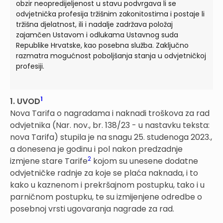
obzir neopredijeljenost u stavu podvrgava li se
odvjetnička profesija tržišnim zakonitostima i postaje li
tržišna djelatnost, ili i nadalje zadržava položaj
zajamčen Ustavom i odlukama Ustavnog suda
Republike Hrvatske, kao posebna služba. Zaključno
razmatra mogućnost poboljšanja stanja u odvjetničkoj
profesiji.
1
1. UVOD
Nova Tarifa o nagradama i naknadi troškova za rad
odvjetnika (Nar. nov., br. 138/23 - u nastavku teksta:
nova Tarifa) stupila je na snagu 25. studenoga 2023.,
a donesena je godinu i pol nakon predzadnje
2
izmjene stare Tarife
kojom su unesene dodatne
odvjetničke radnje za koje se plaća naknada, i to
kako u kaznenom i prekršajnom postupku, tako i u
parničnom postupku, te su izmijenjene odredbe o
posebnoj vrsti ugovaranja nagrade za rad.