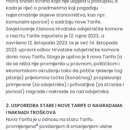
mora snositi strana koja nije uspjela u postupku, a
kada je riječ o predmetima koji pogađaju
najsiromašnije slojeve stanovništva, kao npr.
komunalni sporovi) o sadržaju nove Tarife.
Savjetovanje članova Hrvatske odvjetničke komore
o nacrtu Tarife započeto je 12. rujna 2023., a
završeno 12. listopada 2023. te je već 14. listopada
2023. upravni odbor Hrvatske odvjetničke komore
donio novu Tarifu. Stoga je upitno je li nova Tarifa (a
da se ništa nije promijenilo u pravnom, političkom i
ekonomskom okruženju tako da potiče rješenje tog
pitanja) prijelomna točka (konačnog) propisivanja
primjerene (za odvjetnike) i prihvatljive (za stranke i
javnost) nagrade i naknade za rad odvjetnika.
2. USPOREDBA STARE I NOVE TARIFE O NAGRADAMA
I NAKNADI TROŠKOVA
Nova Tarifa je u odnosu na staru Tarifu
4
promijenjena
povišenjem ili smanjenjem visine