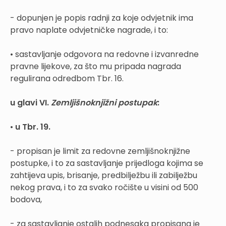
- dopunjen je popis radnji za koje odvjetnik ima
pravo naplate odvjetničke nagrade, i to:
• sastavljanje odgovora na redovne i izvanredne
pravne lijekove, za što mu pripada nagrada
regulirana odredbom Tbr. 16.
u glavi VI.
Zemljišnoknjižni postupak
:
•
u Tbr. 19.
- propisan je limit za redovne zemljišnoknjižne
postupke, i to za sastavljanje prijedloga kojima se
zahtijeva upis, brisanje, predbilježbu ili zabilježbu
nekog prava, i to za svako ročište u visini od 500
bodova,
- za sastavljanje ostalih podnesaka propisana je