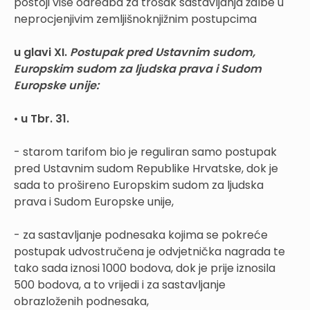
postoji više odredba za trošak sastavljanja žalbe u
neprocjenjivim zemljišnoknjižnim postupcima
u glavi XI.
Postupak pred Ustavnim sudom,
Europskim sudom za ljudska prava i Sudom
Europske unije:
•
u Tbr. 31.
- starom tarifom bio je reguliran samo postupak
pred Ustavnim sudom Republike Hrvatske, dok je
sada to prošireno Europskim sudom za ljudska
prava i Sudom Europske unije,
- za sastavljanje podnesaka kojima se pokreće
postupak udvostručena je odvjetnička nagrada te
tako sada iznosi 1000 bodova, dok je prije iznosila
500 bodova, a to vrijedi i za sastavljanje
obrazloženih podnesaka,