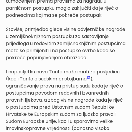
tumačenjem prema pravilima za nagradu u
parničnom postupku moglo zaključiti da je riječ o
podnescima kojima se pokreće postupak.
Štoviše, primjedba glede visine odvjetničke nagrade
u zemljišnoknjižnom postupku za sastavljanje
prijedloga u redovitim zemljišnoknjižnim postupcima
može se primijeniti i na postupke ovrhe kada se
pokreće popunjavanjem obrazaca.
I naposljetku nova Tarifa može imati za posljedicu
10
(kao i Tarifa o sudskim pristojbama
),
ograničavanje prava na pristup sudu kada je riječ o
postupcima povodom redovnih i izvanrednih
pravnih lijekova, a zbog visine nagrade kada je riječ
o postupcima pred Ustavnim sudom Republike
Hrvatske te Europskim sudom za ljudska prava i
Sudom Europske unije, kao i u sporovima velike
imovinskopravne vrijednosti (odnosno visoko