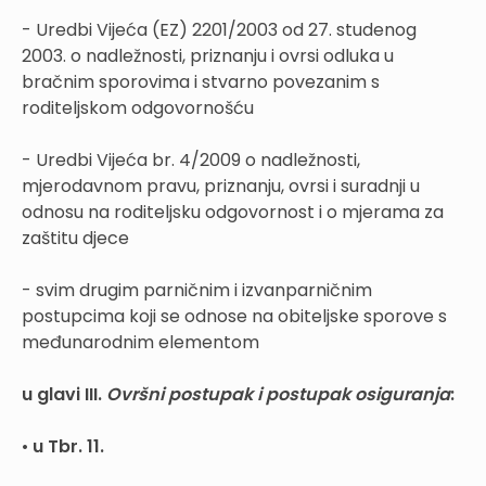
- Uredbi Vijeća (EZ) 2201/2003 od 27. studenog
2003. o nadležnosti, priznanju i ovrsi odluka u
bračnim sporovima i stvarno povezanim s
roditeljskom odgovornošću
- Uredbi Vijeća br. 4/2009 o nadležnosti,
mjerodavnom pravu, priznanju, ovrsi i suradnji u
odnosu na roditeljsku odgovornost i o mjerama za
zaštitu djece
- svim drugim parničnim i izvanparničnim
postupcima koji se odnose na obiteljske sporove s
međunarodnim elementom
u glavi III.
Ovršni postupak i postupak osiguranja
:
•
u Tbr. 11.