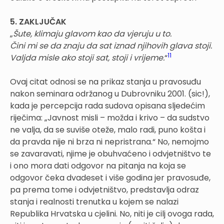
5. ZAKLJUČAK
„
Šute, klimaju glavom kao da vjeruju u to.
Čini mi se da znaju da sat iznad njihovih glava stoji.
11
Valjda misle ako stoji sat, stoji i vrijeme.
“
Ovaj citat odnosi se na prikaz stanja u pravosuđu
nakon seminara održanog u Dubrovniku 2001. (sic!),
kada je percepcija rada sudova opisana sljedećim
riječima: „Javnost misli – možda i krivo – da sudstvo
ne valja, da se suviše oteže, malo radi, puno košta i
da pravda nije ni brza ni nepristrana.“ No, nemojmo
se zavaravati, njime je obuhvaćeno i odvjetništvo te
i ono mora dati odgovor na pitanja na koja se
odgovor čeka dvadeset i više godina jer pravosuđe,
pa prema tome i odvjetništvo, predstavlja odraz
stanja i realnosti trenutka u kojem se nalazi
Republika Hrvatska u cjelini. No, niti je cilj ovoga rada,