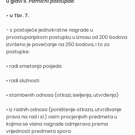
u glavi II.
Parnični postupak
:
• u Tbr. 7.
- s postojeće jednokratne nagrade u
prvostupanjskom postupku u iznosu od 200 bodova
izvršeno je povećanje na 250 bodova, i to za
postupke:
• radi smetanja posjeda
• radi služnosti
• stambenih odnosa (otkazi, iseljenja, utvrđenja)
• iz radnih odnosa (poništenje otkaza, utvrđivanje
prava na rad i sl.) osim procjenjivih predmeta u
kojima se visina nagrade odmjerava prema
vrijednosti predmeta spora