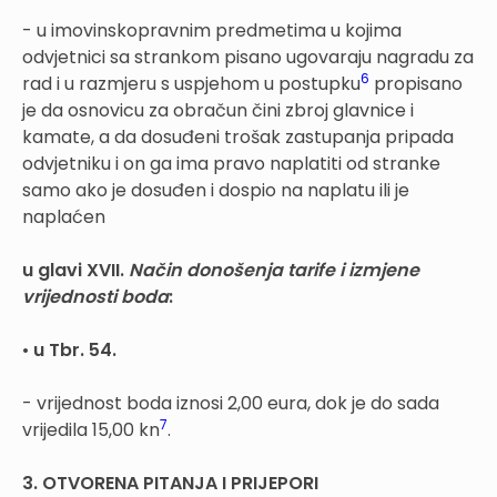
- u imovinskopravnim predmetima u kojima
odvjetnici sa strankom pisano ugovaraju nagradu za
6
rad i u razmjeru s uspjehom u postupku
propisano
je da osnovicu za obračun čini zbroj glavnice i
kamate, a da dosuđeni trošak zastupanja pripada
odvjetniku i on ga ima pravo naplatiti od stranke
samo ako je dosuđen i dospio na naplatu ili je
naplaćen
u glavi XVII.
Način donošenja tarife i izmjene
vrijednosti boda
:
•
u Tbr. 54.
- vrijednost boda iznosi 2,00 eura, dok je do sada
7
vrijedila 15,00 kn
.
3. OTVORENA PITANJA I PRIJEPORI