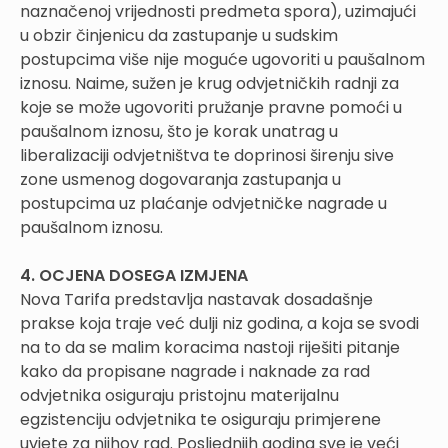
naznačenoj vrijednosti predmeta spora), uzimajući
u obzir činjenicu da zastupanje u sudskim
postupcima više nije moguće ugovoriti u paušalnom
iznosu. Naime, sužen je krug odvjetničkih radnji za
koje se može ugovoriti pružanje pravne pomoći u
paušalnom iznosu, što je korak unatrag u
liberalizaciji odvjetništva te doprinosi širenju sive
zone usmenog dogovaranja zastupanja u
postupcima uz plaćanje odvjetničke nagrade u
paušalnom iznosu.
4. OCJENA DOSEGA IZMJENA
Nova Tarifa predstavlja nastavak dosadašnje
prakse koja traje već dulji niz godina, a koja se svodi
na to da se malim koracima nastoji riješiti pitanje
kako da propisane nagrade i naknade za rad
odvjetnika osiguraju pristojnu materijalnu
egzistenciju odvjetnika te osiguraju primjerene
uvjete za njihov rad. Posljednjih godina sve je veći