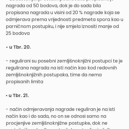
nagrada od 50 bodova, dok je do sada bila
propisana nagrada u visini od 20 % nagrade koja se
odmjerava prema vrijednosti predmeta spora kao u
parničnom postupku, i nije smjela iznositi manje od
25 bodova
• u Tbr. 20.
- regulirani su posebni zemljišnoknjižni postupci te je
regulirana nagrada na isti način kao kod redovnih
zemljišnoknjižnih postupaka, time da nema
propisanih limita
•
u Tbr. 21.
- način odmjeravanja nagrade reguliran je na isti
način kao i do sada, no on se odnosi samo na
procjenjive zemljišnoknjižne postupke, dok ne