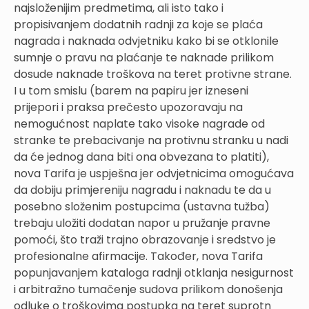
najsloženijim predmetima, ali isto tako i
propisivanjem dodatnih radnji za koje se plaća
nagrada i naknada odvjetniku kako bi se otklonile
sumnje o pravu na plaćanje te naknade prilikom
dosude naknade troškova na teret protivne strane.
I u tom smislu (barem na papiru jer izneseni
prijepori i praksa prečesto upozoravaju na
nemogućnost naplate tako visoke nagrade od
stranke te prebacivanje na protivnu stranku u nadi
da će jednog dana biti ona obvezana to platiti),
nova Tarifa je uspješna jer odvjetnicima omogućava
da dobiju primjereniju nagradu i naknadu te da u
posebno složenim postupcima (ustavna tužba)
trebaju uložiti dodatan napor u pružanje pravne
pomoći, što traži trajno obrazovanje i sredstvo je
profesionalne afirmacije. Također, nova Tarifa
popunjavanjem kataloga radnji otklanja nesigurnost
i arbitražno tumačenje sudova prilikom donošenja
odluke o troškovima postupka na teret suprotn