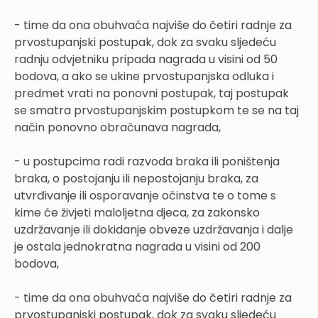
- time da ona obuhvaća najviše do četiri radnje za
prvostupanjski postupak, dok za svaku sljedeću
radnju odvjetniku pripada nagrada u visini od 50
bodova, a ako se ukine prvostupanjska odluka i
predmet vrati na ponovni postupak, taj postupak
se smatra prvostupanjskim postupkom te se na taj
način ponovno obračunava nagrada,
- u postupcima radi razvoda braka ili poništenja
braka, o postojanju ili nepostojanju braka, za
utvrđivanje ili osporavanje očinstva te o tome s
kime će živjeti maloljetna djeca, za zakonsko
uzdržavanje ili dokidanje obveze uzdržavanja i dalje
je ostala jednokratna nagrada u visini od 200
bodova,
- time da ona obuhvaća najviše do četiri radnje za
prvostupanjski postupak, dok za svaku sljedeću