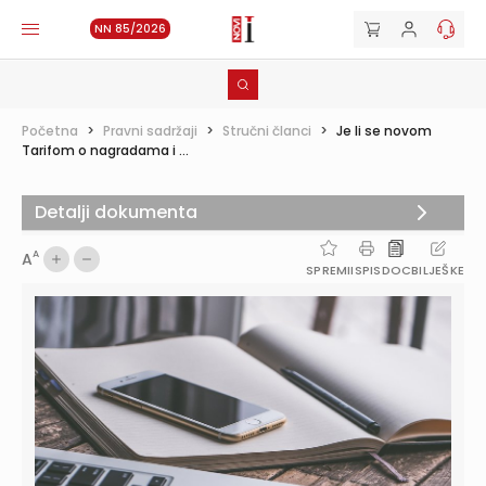
NN 85/2026
Početna
>
Pravni sadržaji
>
Stručni članci
>
Je li se novom
Tarifom o nagradama i ...
Detalji dokumenta
A
A
SPREMI
ISPIS
DOC
BILJEŠKE