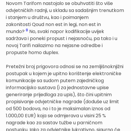
Novom Tarifom nastojalo se obuhvatiti što više
odvjetničkih radnji, u skladu sa sadašnjim trenutkom
i stanjem u društvu, kao i poimanjem
zakonitosti Qoud non est in legi, non est in
8
mundo?
No, svaki napor kodifikacije uvijek
sadržava i poneki propust i nejasnoću, pa tako i u
novoj Tarifi nailazimo na nejasne odredbe i
propuste homo duplex.
Pretežni broj prigovora odnosi se na zemljišnoknjižni
postupak u kojem je upitno korištenje elektroničke
komunikacije sa sudom putem zajedničkog
informacijsko sustava (i za jednostavne upise
generiranje prijedloga za upis), što čini upitnim
propisivanje odvjetničke nagrade (doduše uz limit
od 500 bodova, no i to je maksimalan iznos od
1.000,00 EUR) koja se odmjerava u visini 25 %
nagrade kao za sastav tužbe u parničnom
postupku. Iako za odvjetnike lukrativno, sigurno će