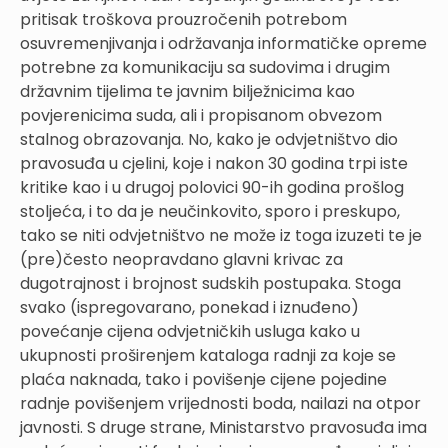
pritisak troškova prouzročenih potrebom
osuvremenjivanja i održavanja informatičke opreme
potrebne za komunikaciju sa sudovima i drugim
državnim tijelima te javnim bilježnicima kao
povjerenicima suda, ali i propisanom obvezom
stalnog obrazovanja. No, kako je odvjetništvo dio
pravosuđa u cjelini, koje i nakon 30 godina trpi iste
kritike kao i u drugoj polovici 90-ih godina prošlog
stoljeća, i to da je neučinkovito, sporo i preskupo,
tako se niti odvjetništvo ne može iz toga izuzeti te je
(pre)često neopravdano glavni krivac za
dugotrajnost i brojnost sudskih postupaka. Stoga
svako (ispregovarano, ponekad i iznuđeno)
povećanje cijena odvjetničkih usluga kako u
ukupnosti proširenjem kataloga radnji za koje se
plaća naknada, tako i povišenje cijene pojedine
radnje povišenjem vrijednosti boda, nailazi na otpor
javnosti. S druge strane, Ministarstvo pravosuđa ima