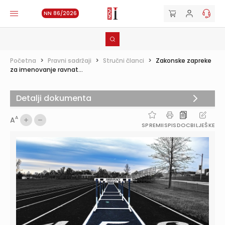
NN 86/2026
Početna
>
Pravni sadržaji
>
Stručni članci
>
Zakonske zapreke
za imenovanje ravnat...
Detalji dokumenta
A
A
SPREMI
ISPIS
DOC
BILJEŠKE