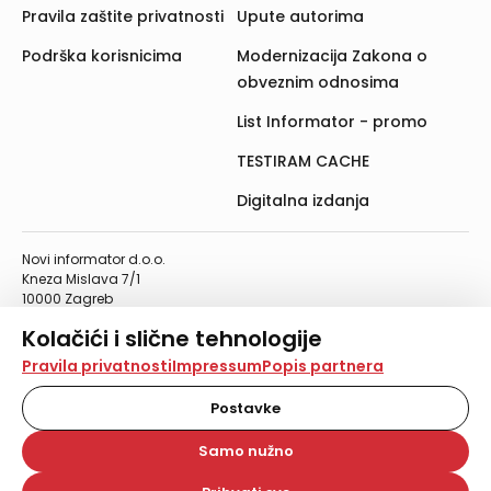
Pravila zaštite privatnosti
Upute autorima
Podrška korisnicima
Modernizacija Zakona o
obveznim odnosima
List Informator - promo
TESTIRAM CACHE
Digitalna izdanja
Novi informator d.o.o.
Kneza Mislava 7/1
10000 Zagreb
Telefon: 01/4555-454
Kolačići i slične tehnologije
Telefaks: 01/4612-553
info@informator.hr
Na našoj web stranici koristimo kolačiće i slične
Pravila privatnosti
Impressum
Popis partnera
tehnologije za pohranu, čitanje i obradu informacija na
vašem uređaju. Time poboljšavamo korisničko iskustvo,
Postavke
PRATITE NAS:
analiziramo promet na stranici te prikazujemo sadržaje i
oglase koji vas zanimaju. Korisnički profili mogu se kreirati
Samo nužno
na više web stranica i uređaja u tu svrhu. Naši partneri
također koriste ove tehnologije.