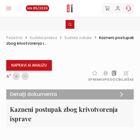
NN 85/2026
Početna
>
Sudska praksa
>
Sudske odluke
>
Kazneni postupak
zbog krivotvorenja i...
NAPRAVI AI ANALIZU
A
A
SPREMI
ISPIS
DOC
BILJEŠKE
Detalji dokumenta
Kazneni postupak zbog krivotvorenja
isprave