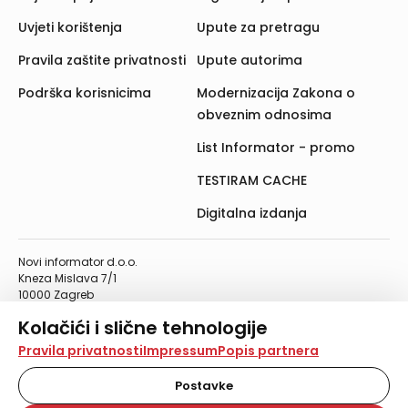
Uvjeti korištenja
Upute za pretragu
Pravila zaštite privatnosti
Upute autorima
Podrška korisnicima
Modernizacija Zakona o
obveznim odnosima
List Informator - promo
TESTIRAM CACHE
Digitalna izdanja
Novi informator d.o.o.
Kneza Mislava 7/1
10000 Zagreb
Telefon: 01/4555-454
Kolačići i slične tehnologije
Telefaks: 01/4612-553
info@informator.hr
Na našoj web stranici koristimo kolačiće i slične
Pravila privatnosti
Impressum
Popis partnera
tehnologije za pohranu, čitanje i obradu informacija na
vašem uređaju. Time poboljšavamo korisničko iskustvo,
Postavke
PRATITE NAS:
analiziramo promet na stranici te prikazujemo sadržaje i