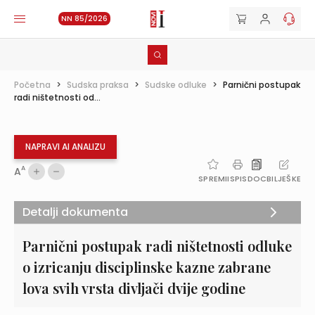
NN 85/2026
Početna
>
Sudska praksa
>
Sudske odluke
>
Parnični postupak
radi ništetnosti od...
NAPRAVI AI ANALIZU
A
A
SPREMI
ISPIS
DOC
BILJEŠKE
Detalji dokumenta
Parnični postupak radi ništetnosti odluke
o izricanju disciplinske kazne zabrane
lova svih vrsta divljači dvije godine