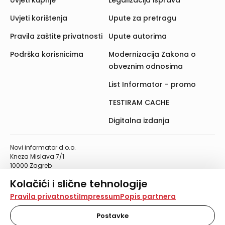
Uvjeti kupnje
Legalizacija isprava
Uvjeti korištenja
Upute za pretragu
Pravila zaštite privatnosti
Upute autorima
Podrška korisnicima
Modernizacija Zakona o
obveznim odnosima
List Informator - promo
TESTIRAM CACHE
Digitalna izdanja
Novi informator d.o.o.
Kneza Mislava 7/1
10000 Zagreb
Telefon: 01/4555-454
Kolačići i slične tehnologije
Telefaks: 01/4612-553
info@informator.hr
Na našoj web stranici koristimo kolačiće i slične
Pravila privatnosti
Impressum
Popis partnera
tehnologije za pohranu, čitanje i obradu informacija na
vašem uređaju. Time poboljšavamo korisničko iskustvo,
Postavke
PRATITE NAS:
analiziramo promet na stranici te prikazujemo sadržaje i