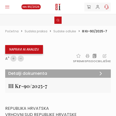
NN 85/2026
Početna
>
Sudska praksa
>
Sudske odluke
>
III Kr-90/2025-7
NAPRAVI AI ANALIZU
A
A
SPREMI
ISPIS
DOC
BILJEŠKE
Detalji dokumenta
III Kr-90/2025-7
REPUBLIKA HRVATSKA
VRHOVNI SUD REPUBLIKE HRVATSKE