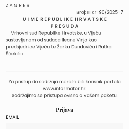
Z A G R E B
Broj: III Kr-90/2025-7
U I M E R E P U B L I K E H R V A T S K E
P R E S U D A
Vrhovni sud Republike Hrvatske, u Vijeću
sastavljenom od sudaca Ileane Vinja kao
predsjednice Vijeća te Žarka Dundovića i Ratka
Šćekića...
Za pristup do sadržaja morate biti korisnik portala
www.informator.hr.
Sadržajima se pristupa ovisno o Vašem paketu.
Prijava
EMAIL