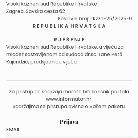
Visoki kazneni sud Republike Hrvatske
Zagreb, Savska cesta 62
Poslovni broj: I Kžzd-25/2025-9
R E P U B L I K A H R V A T S K A
R J E Š E NJ E
Visoki kazneni sud Republike Hrvatske, u vijeću za
mladež sastavljenom od sudaca dr.sc. Lane Petӧ
Kujundžić, predsjednice vijeća...
Za pristup do sadržaja morate biti korisnik portala
www.informator.hr.
Sadržajima se pristupa ovisno o Vašem paketu.
Prijava
EMAIL