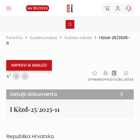
NN 85/2026
Početna
>
Sudska praksa
>
Sudske odluke
>
I Kžzd-25/2025-
11
NAPRAVI AI ANALIZU
A
A
SPREMI
ISPIS
DOC
BILJEŠKE
Detalji dokumenta
I Kžzd-25/2025-11
Republika Hrvatska