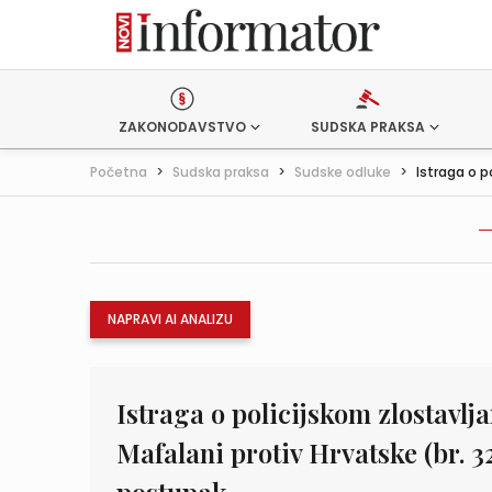
ZAKONODAVSTVO
SUDSKA PRAKSA
Početna
>
Sudska praksa
>
Sudske odluke
>
Istraga o po
NAPRAVI AI ANALIZU
Istraga o policijskom zlostavl
Mafalani protiv Hrvatske (br. 3