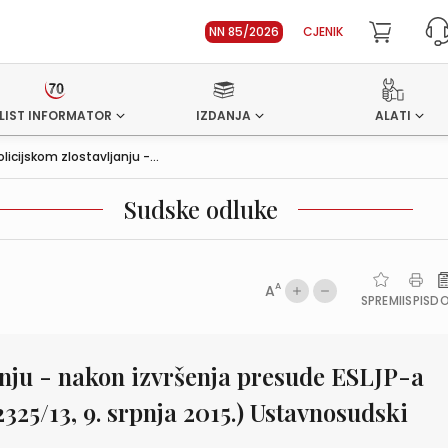
NN 85/2026
CJENIK
LIST INFORMATOR
IZDANJA
ALATI
licijskom zlostavljanju -...
Sudske odluke
A
A
SPREMI
ISPIS
D
janju - nakon izvršenja presude ESLJP-a
2325/13, 9. srpnja 2015.) Ustavnosudski