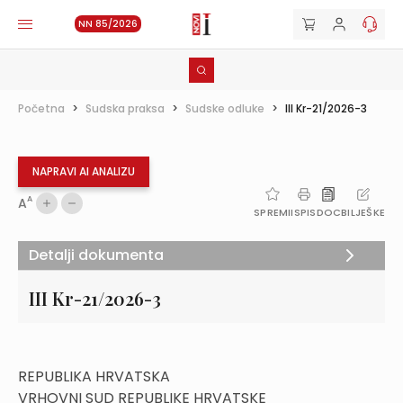
NN 85/2026
Početna
>
Sudska praksa
>
Sudske odluke
>
III Kr-21/2026-3
NAPRAVI AI ANALIZU
A
A
SPREMI
ISPIS
DOC
BILJEŠKE
Detalji dokumenta
III Kr-21/2026-3
REPUBLIKA HRVATSKA
VRHOVNI SUD REPUBLIKE HRVATSKE