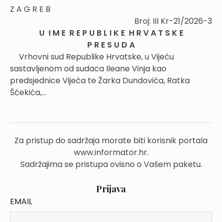
Z A G R E B
Broj: III Kr-21/2026-3
U I M E R E P U B L I K E H R V A T S K E
P R E S U D A
Vrhovni sud Republike Hrvatske, u Vijeću
sastavljenom od sudaca Ileane Vinja kao
predsjednice Vijeća te Žarka Dundovića, Ratka
Šćekića,...
Za pristup do sadržaja morate biti korisnik portala
www.informator.hr.
Sadržajima se pristupa ovisno o Vašem paketu.
Prijava
EMAIL