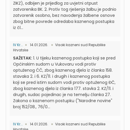
ZIKZ), odbijen je prijedlog za uvjetni otpust
zatvorenika BK. 2. Protiv tog rješenja žalbu je podnio
zatvorenik osobno, bez navođenja žalbene osnove
zbog bitne povrede odredaba kaznenog postupka
iz čl...
IV Kr...
14.01.2026.
Visoki kazneni sud Republike
Hrvatske
SAŽETAK:
1. U tijeku kaznenog postupka koji se pred
Općinskim sudom u Vukovaru vodi protiv
optuženog ĆČ, zbog kaznenog djela iz članka 158.
stavaka 2. i 6. KZ/11. i drugih i kaznenog postupka
koji se pred istim sudom vodi protiv optuženog ĐČ,
zbog kaznenog djela iz članka 177. stavka 2. KZ/11. i
drugih, sudac pojedinac je na temelju članka 27.
Zakona o kaznenom postupku ("Narodne novine"
broj 152/08., 76/0...
IV Kr...
14.01.2026.
Visoki kazneni sud Republike
Hrvatske