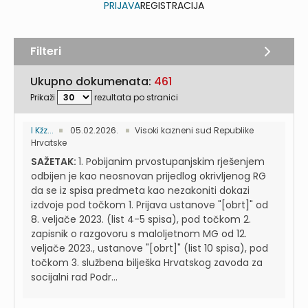
PRIJAVA
REGISTRACIJA
Filteri
Ukupno dokumenata:
461
Prikaži
rezultata po stranici
I Kžz...
05.02.2026.
Visoki kazneni sud Republike
Hrvatske
SAŽETAK:
1. Pobijanim prvostupanjskim rješenjem
odbijen je kao neosnovan prijedlog okrivljenog RG
da se iz spisa predmeta kao nezakoniti dokazi
izdvoje pod točkom 1. Prijava ustanove "[obrt]" od
8. veljače 2023. (list 4-5 spisa), pod točkom 2.
zapisnik o razgovoru s maloljetnom MG od 12.
veljače 2023., ustanove "[obrt]" (list 10 spisa), pod
točkom 3. službena bilješka Hrvatskog zavoda za
socijalni rad Podr...