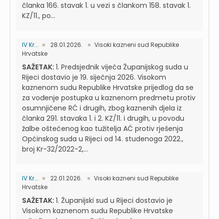
članka 166. stavak 1. u vezi s člankom 158. stavak 1.
KZ/11., po...
IV Kr...
28.01.2026.
Visoki kazneni sud Republike
Hrvatske
SAŽETAK:
1. Predsjednik vijeća Županijskog suda u
Rijeci dostavio je 19. siječnja 2026. Visokom
kaznenom sudu Republike Hrvatske prijedlog da se
za vođenje postupka u kaznenom predmetu protiv
osumnjičene RĆ i drugih, zbog kaznenih djela iz
članka 291. stavaka 1. i 2. KZ/11. i drugih, u povodu
žalbe oštećenog kao tužitelja AĆ protiv rješenja
Općinskog suda u Rijeci od 14. studenoga 2022.,
broj Kr-32/2022-2,...
IV Kr...
22.01.2026.
Visoki kazneni sud Republike
Hrvatske
SAŽETAK:
1. Županijski sud u Rijeci dostavio je
Visokom kaznenom sudu Republike Hrvatske