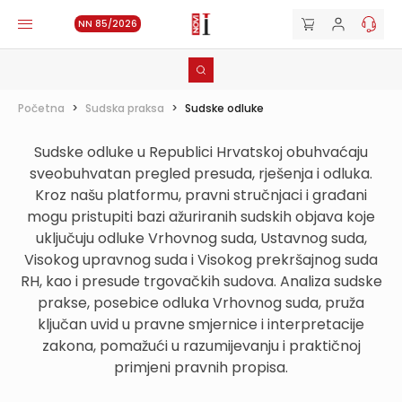
NN 85/2026
Početna
>
Sudska praksa
>
Sudske odluke
Sudske odluke u Republici Hrvatskoj obuhvaćaju
sveobuhvatan pregled presuda, rješenja i odluka.
Kroz našu platformu, pravni stručnjaci i građani
mogu pristupiti bazi ažuriranih sudskih objava koje
uključuju odluke Vrhovnog suda, Ustavnog suda,
Visokog upravnog suda i Visokog prekršajnog suda
RH, kao i presude trgovačkih sudova. Analiza sudske
prakse, posebice odluka Vrhovnog suda, pruža
ključan uvid u pravne smjernice i interpretacije
zakona, pomažući u razumijevanju i praktičnoj
primjeni pravnih propisa.