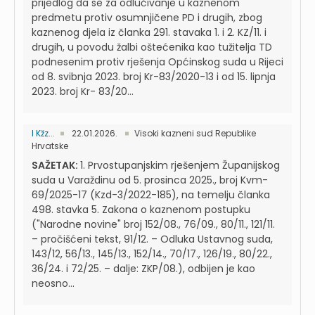
prijedlog da se za odlučivanje u kaznenom
predmetu protiv osumnjičene PD i drugih, zbog
kaznenog djela iz članka 291. stavaka 1. i 2. KZ/11. i
drugih, u povodu žalbi oštećenika kao tužitelja TD
podnesenim protiv rješenja Općinskog suda u Rijeci
od 8. svibnja 2023. broj Kr-83/2020-13 i od 15. lipnja
2023. broj Kr- 83/20...
I Kžz...
22.01.2026.
Visoki kazneni sud Republike
Hrvatske
SAŽETAK:
1. Prvostupanjskim rješenjem Županijskog
suda u Varaždinu od 5. prosinca 2025., broj Kvm-
69/2025-17 (Kzd-3/2022-185), na temelju članka
498. stavka 5. Zakona o kaznenom postupku
("Narodne novine" broj 152/08., 76/09., 80/11., 121/11.
– pročišćeni tekst, 91/12. – Odluka Ustavnog suda,
143/12, 56/13., 145/13., 152/14., 70/17., 126/19., 80/22.,
36/24. i 72/25. – dalje: ZKP/08.), odbijen je kao
neosno...