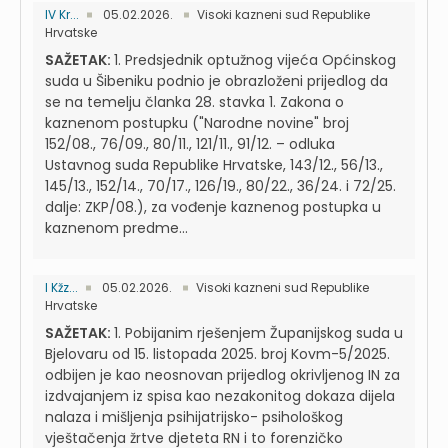
IV Kr...
05.02.2026.
Visoki kazneni sud Republike
Hrvatske
SAŽETAK:
1. Predsjednik optužnog vijeća Općinskog
suda u Šibeniku podnio je obrazloženi prijedlog da
se na temelju članka 28. stavka 1. Zakona o
kaznenom postupku ("Narodne novine" broj
152/08., 76/09., 80/11., 121/11., 91/12. – odluka
Ustavnog suda Republike Hrvatske, 143/12., 56/13.,
145/13., 152/14., 70/17., 126/19., 80/22., 36/24. i 72/25.
dalje: ZKP/08.), za vođenje kaznenog postupka u
kaznenom predme...
I Kžz...
05.02.2026.
Visoki kazneni sud Republike
Hrvatske
SAŽETAK:
1. Pobijanim rješenjem Županijskog suda u
Bjelovaru od 15. listopada 2025. broj Kovm-5/2025.
odbijen je kao neosnovan prijedlog okrivljenog IN za
izdvajanjem iz spisa kao nezakonitog dokaza dijela
nalaza i mišljenja psihijatrijsko- psihološkog
vještačenja žrtve djeteta RN i to forenzičko