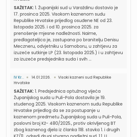
SAŽETAK:
1. Županijski sud u Varaždinu dostavio je
17. prosinca 2025. Visokom kaznenom sudu
Republike Hrvatske prijedlog osuđene NE od 23.
listopada 2025. i od 10. prosinca 2025. za
prenošenje mjesne nadležnosti. Naime,
predlagateljica je, zastupana po branitelju Denisu
Meczneru, odvjetniku u Samoboru, u zahtjevu za
izuzeće sutkinje LP (23. listopada 2025.) i u zahtjevu
za izuzeće predsjednika suda i svih ...
IV Kr...
14.01.2026.
Visoki kazneni sud Republike
Hrvatske
SAŽETAK:
1. Predsjednica optužnog vijeća
Županijskog suda u Puli-Pola dostavila je 19.
studenog 2025. Visokom kaznenom sudu Republike
Hrvatske prijedlog da se za postupanje u
kaznenom predmetu Županijskog suda u Puli-Pola,
poslovni broj Kž- 480/2025., protiv okrivljenog BT
zbog kaznenog djela iz članka 118. stavka 1. i drugih
KZ/11., odredi drugi stvarno nadležni sud. 1.1. U