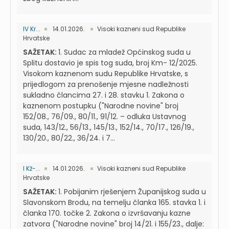
IV Kr...
14.01.2026.
Visoki kazneni sud Republike
Hrvatske
SAŽETAK:
1. Sudac za mladež Općinskog suda u
Splitu dostavio je spis tog suda, broj Km- 12/2025.
Visokom kaznenom sudu Republike Hrvatske, s
prijedlogom za prenošenje mjesne nadležnosti
sukladno člancima 27. i 28. stavku 1. Zakona o
kaznenom postupku ("Narodne novine" broj
152/08., 76/09., 80/11., 91/12. – odluka Ustavnog
suda, 143/12., 56/13., 145/13., 152/14., 70/17., 126/19.,
130/20., 80/22., 36/24. i 7...
I Kž-...
14.01.2026.
Visoki kazneni sud Republike
Hrvatske
SAŽETAK:
1. Pobijanim rješenjem Županijskog suda u
Slavonskom Brodu, na temelju članka 165. stavka 1. i
članka 170. točke 2. Zakona o izvršavanju kazne
zatvora ("Narodne novine" broj 14/21. i 155/23., dalje: