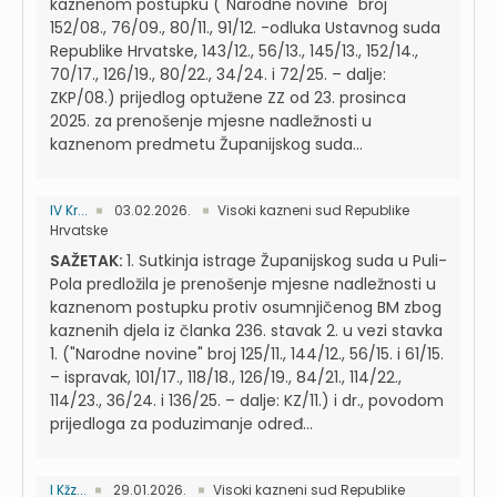
kaznenom postupku ("Narodne novine" broj
152/08., 76/09., 80/11., 91/12. -odluka Ustavnog suda
Republike Hrvatske, 143/12., 56/13., 145/13., 152/14.,
70/17., 126/19., 80/22., 34/24. i 72/25. – dalje:
ZKP/08.) prijedlog optužene ZZ od 23. prosinca
2025. za prenošenje mjesne nadležnosti u
kaznenom predmetu Županijskog suda...
IV Kr...
03.02.2026.
Visoki kazneni sud Republike
Hrvatske
SAŽETAK:
1. Sutkinja istrage Županijskog suda u Puli-
Pola predložila je prenošenje mjesne nadležnosti u
kaznenom postupku protiv osumnjičenog BM zbog
kaznenih djela iz članka 236. stavak 2. u vezi stavka
1. ("Narodne novine" broj 125/11., 144/12., 56/15. i 61/15.
– ispravak, 101/17., 118/18., 126/19., 84/21., 114/22.,
114/23., 36/24. i 136/25. – dalje: KZ/11.) i dr., povodom
prijedloga za poduzimanje određ...
I Kžz...
29.01.2026.
Visoki kazneni sud Republike