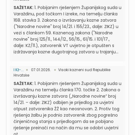
SAŽETAK:
1. Pobijanim rješenjem Županijskog suda u
Varaždinu, pod točkom I izreke, na temelju članka
168. stavka 3. Zakona o izvršavanju kazne zatvora
("Narodne novine" broj 14/21. i 155/23., dalje: ZIKZ) u
vezi s člankom 59. Kaznenog zakona ("Narodne
novine" broj 125/11., 144/12., 56/15., 61/15. i 101/17.,
dalje: KZ/11.), zatvorenik VT uvjetno je otpušten s
izdržavanja kazne dugotrajnog zatvora u trajanju...
I Kž-...
07.01.2026.
Visoki kazneni sud Republike
Hrvatske
SAŽETAK:
1. Pobijanim rješenjem Županijskog suda u
Varaždinu na temelju članka 170. točke 2. Zakona o
izvršavanju kazne zatvora („Narodne novine” broj
14/21. – dalje: ZIKZ) odbijen je prijedlog za uvjetni
otpust zatvorenika ŽŽ kao neosnovan. 2. Protiv tog
rješenja žalbu je podnio zatvorenik zbog pogrešno
činjeničnog stanja s prijedlogom da se pobijano
rješenje preinači na način da mu se odobri uvjetni
ot...