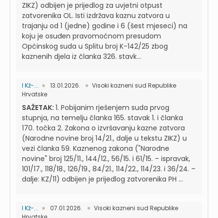
ZIKZ) odbijen je prijedlog za uvjetni otpust
zatvorenika OL. Isti izdržava kaznu zatvora u
trajanju od 1 (jedne) godine i 6 (šest mjeseci) na
koju je osuđen pravomoćnom presudom
Općinskog suda u Splitu broj K-142/25 zbog
kaznenih djela iz članka 326. stavk...
I Kž-...
13.01.2026.
Visoki kazneni sud Republike
Hrvatske
SAŽETAK:
1. Pobijanim rješenjem suda prvog
stupnja, na temelju članka 165. stavak 1. i članka
170. točka 2. Zakona o izvršavanju kazne zatvora
(Narodne novine broj 14/21., dalje u tekstu ZIKZ) u
vezi članka 59. Kaznenog zakona ("Narodne
novine" broj 125/11., 144/12., 56/15. i 61/15. – ispravak,
101/17., 118/18., 126/19., 84/21., 114/22., 114/23. i 36/24. –
dalje: KZ/11) odbijen je prijedlog zatvorenika PH ...
I Kž-...
07.01.2026.
Visoki kazneni sud Republike
Hrvatske