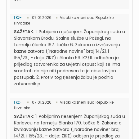
I Kž-...
07.01.2026.
Visoki kazneni sud Republike
Hrvatske
SAŽETAK:
1. Pobijanim rješenjem Županijskog suda u
Slavonskom Brodu, Stalne službe u Požegi, na
temelju članka 167. točke 6. Zakona o izvršavanju
kazne zatvora ("Narodne novine" broj 14/21. i
155/23., - dalje ZIKZ) i članka 59. KZ/11. odbačen je
prijedlog zatvorenika za uvjetni otpust koji se ima
smatrati da nije niti podnesen te je obustavljen
postupak. 2. Protiv tog rješenja žalbu je podnio
zatvorenik p...
I Kž-...
07.01.2026.
Visoki kazneni sud Republike
Hrvatske
SAŽETAK:
1. Pobijanim rješenjem Županijskog suda u
Karlovcu na temelju članka 170. točke 6. Zakona o
izvršavanju kazne zatvora („Narodne novine” broj
14/21. i 155/23., – dalje: ZIKZ) odbijen je prijedlog za