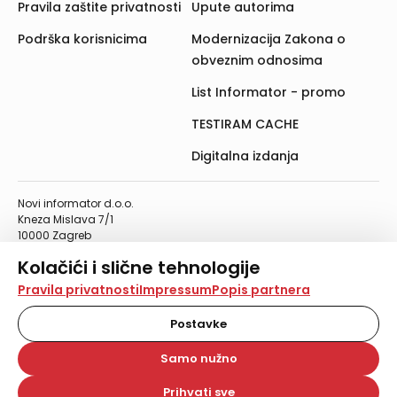
Pravila zaštite privatnosti
Upute autorima
Podrška korisnicima
Modernizacija Zakona o
obveznim odnosima
List Informator - promo
TESTIRAM CACHE
Digitalna izdanja
Novi informator d.o.o.
Kneza Mislava 7/1
10000 Zagreb
Telefon: 01/4555-454
Kolačići i slične tehnologije
Telefaks: 01/4612-553
info@informator.hr
Na našoj web stranici koristimo kolačiće i slične
Pravila privatnosti
Impressum
Popis partnera
tehnologije za pohranu, čitanje i obradu informacija na
vašem uređaju. Time poboljšavamo korisničko iskustvo,
Postavke
PRATITE NAS:
analiziramo promet na stranici te prikazujemo sadržaje i
oglase koji vas zanimaju. Korisnički profili mogu se kreirati
Samo nužno
na više web stranica i uređaja u tu svrhu. Naši partneri
također koriste ove tehnologije.
Prihvati sve
© 2026. Novi informator d.o.o. Sva prava zadržana.