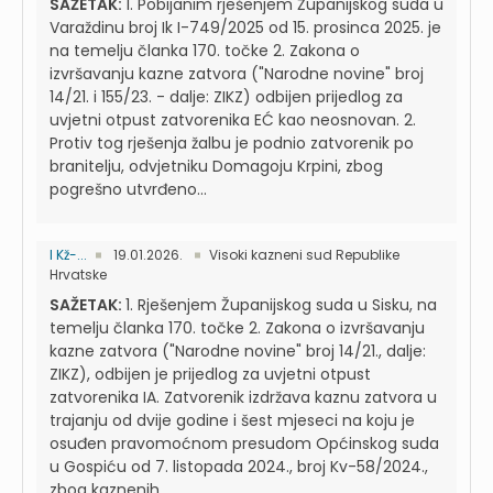
SAŽETAK:
1. Pobijanim rješenjem Županijskog suda u
Varaždinu broj Ik I-749/2025 od 15. prosinca 2025. je
na temelju članka 170. točke 2. Zakona o
izvršavanju kazne zatvora ("Narodne novine" broj
14/21. i 155/23. - dalje: ZIKZ) odbijen prijedlog za
uvjetni otpust zatvorenika EĆ kao neosnovan. 2.
Protiv tog rješenja žalbu je podnio zatvorenik po
branitelju, odvjetniku Domagoju Krpini, zbog
pogrešno utvrđeno...
I Kž-...
19.01.2026.
Visoki kazneni sud Republike
Hrvatske
SAŽETAK:
1. Rješenjem Županijskog suda u Sisku, na
temelju članka 170. točke 2. Zakona o izvršavanju
kazne zatvora ("Narodne novine" broj 14/21., dalje:
ZIKZ), odbijen je prijedlog za uvjetni otpust
zatvorenika IA. Zatvorenik izdržava kaznu zatvora u
trajanju od dvije godine i šest mjeseci na koju je
osuđen pravomoćnom presudom Općinskog suda
u Gospiću od 7. listopada 2024., broj Kv-58/2024.,
zbog kaznenih...