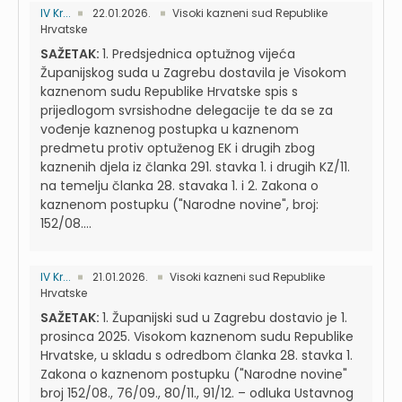
IV Kr...
22.01.2026.
Visoki kazneni sud Republike
Hrvatske
SAŽETAK:
1. Predsjednica optužnog vijeća
Županijskog suda u Zagrebu dostavila je Visokom
kaznenom sudu Republike Hrvatske spis s
prijedlogom svrsishodne delegacije te da se za
vođenje kaznenog postupka u kaznenom
predmetu protiv optuženog EK i drugih zbog
kaznenih djela iz članka 291. stavka 1. i drugih KZ/11.
na temelju članka 28. stavaka 1. i 2. Zakona o
kaznenom postupku ("Narodne novine", broj:
152/08....
IV Kr...
21.01.2026.
Visoki kazneni sud Republike
Hrvatske
SAŽETAK:
1. Županijski sud u Zagrebu dostavio je 1.
prosinca 2025. Visokom kaznenom sudu Republike
Hrvatske, u skladu s odredbom članka 28. stavka 1.
Zakona o kaznenom postupku ("Narodne novine"
broj 152/08., 76/09., 80/11., 91/12. – odluka Ustavnog