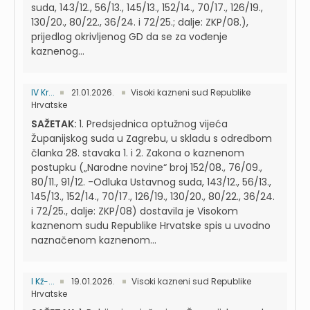
suda, 143/12., 56/13., 145/13., 152/14., 70/17., 126/19.,
130/20., 80/22., 36/24. i 72/25.; dalje: ZKP/08.),
prijedlog okrivljenog GD da se za vođenje
kaznenog...
IV Kr...
21.01.2026.
Visoki kazneni sud Republike
Hrvatske
SAŽETAK:
1. Predsjednica optužnog vijeća
Županijskog suda u Zagrebu, u skladu s odredbom
članka 28. stavaka 1. i 2. Zakona o kaznenom
postupku („Narodne novine“ broj 152/08., 76/09.,
80/11., 91/12. -Odluka Ustavnog suda, 143/12., 56/13.,
145/13., 152/14., 70/17., 126/19., 130/20., 80/22., 36/24.
i 72/25., dalje: ZKP/08) dostavila je Visokom
kaznenom sudu Republike Hrvatske spis u uvodno
naznačenom kaznenom...
I Kž-...
19.01.2026.
Visoki kazneni sud Republike
Hrvatske