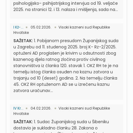
psihologijsko- psihijatrijskog intervjua od 19. veljače
2025. na stranici 12. i 13. nalaza i mišljenja, sada na...
I Kž-...
05.02.2026.
Visoki kazneni sud Republike
Hrvatske
SAŽETAK:
1. Pobijanom presudom Županijskog suda
u Zagrebu od 11. studenog 2025. broj K- Rz-2/2025.
optuženi AD proglašen je krivim u odsutnosti zbog
kaznenog djela ratnog zločina protiv civilnog
stanovništva iz članka 120. stavak 1. OKZ RH te je na
temelju istog članka osuđen na kaznu zatvora u
trajanju od 10 (deset) godina. 2. Na temelju članka
45. OKZ RH optuženom AD se u izrečenu kaznu
zatvora uračunav...
IV Kr...
04.02.2026.
Visoki kazneni sud Republike
Hrvatske
SAŽETAK:
1. Sudac Županijskog suda u Šibeniku
dostavio je sukladno članku 28. Zakona o