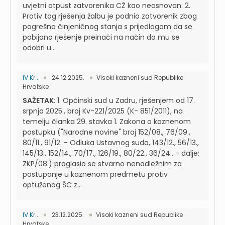
uvjetni otpust zatvorenika CŽ kao neosnovan. 2.
Protiv tog rješenja žalbu je podnio zatvorenik zbog
pogrešno činjeničnog stanja s prijedlogom da se
pobijano rješenje preinači na način da mu se
odobri u...
IV Kr...
24.12.2025.
Visoki kazneni sud Republike
Hrvatske
SAŽETAK:
1. Općinski sud u Zadru, rješenjem od 17.
srpnja 2025., broj Kv-221/2025 (K- 851/2011), na
temelju članka 29. stavka 1. Zakona o kaznenom
postupku ("Narodne novine" broj 152/08., 76/09.,
80/11., 91/12. - Odluka Ustavnog suda, 143/12., 56/13.,
145/13., 152/14., 70/17., 126/19., 80/22., 36/24., - dalje:
ZKP/08.) proglasio se stvarno nenadležnim za
postupanje u kaznenom predmetu protiv
optuženog ŠC z...
IV Kr...
23.12.2025.
Visoki kazneni sud Republike
Hrvatske