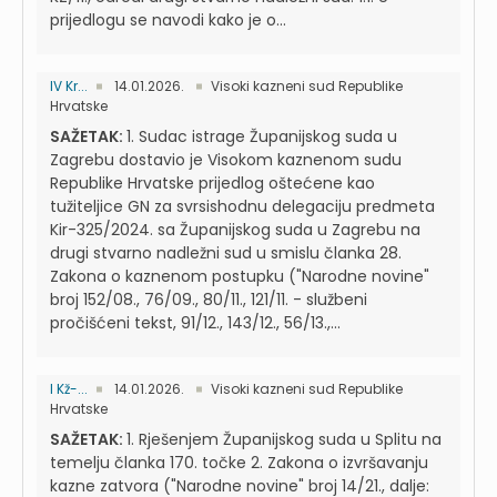
prijedlogu se navodi kako je o...
IV Kr...
14.01.2026.
Visoki kazneni sud Republike
Hrvatske
SAŽETAK:
1. Sudac istrage Županijskog suda u
Zagrebu dostavio je Visokom kaznenom sudu
Republike Hrvatske prijedlog oštećene kao
tužiteljice GN za svrsishodnu delegaciju predmeta
Kir-325/2024. sa Županijskog suda u Zagrebu na
drugi stvarno nadležni sud u smislu članka 28.
Zakona o kaznenom postupku ("Narodne novine"
broj 152/08., 76/09., 80/11., 121/11. - službeni
pročišćeni tekst, 91/12., 143/12., 56/13.,...
I Kž-...
14.01.2026.
Visoki kazneni sud Republike
Hrvatske
SAŽETAK:
1. Rješenjem Županijskog suda u Splitu na
temelju članka 170. točke 2. Zakona o izvršavanju
kazne zatvora ("Narodne novine" broj 14/21., dalje: