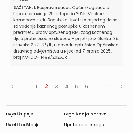
SAŽETAK:
1. Raspravni sudac Općinskog suda u
Rijeci dostavio je 29. listopada 2025. Visokom
kaznenom sudu Republike Hrvatske prijedlog da se
za vođenje kaznenog postupka u kaznenom
predmetu protiv optuženog ĐM, zbog kaznenog
djela protiv osobne slobode – prijetnje iz članka 139.
stavaka 2. i 3. KZ/11., u povodu optužnice Općinskog
državnog odvjetništva u Rijeci od 7. srpnja 2025.,
broj KO-DO- 1499/2025., o...
2
1
3
4
5
6
...
«
‹
Sljedeća
Posljed
Prva
Prethodna
›
»
Uvjeti kupnje
Legalizacija isprava
Uvjeti korištenja
Upute za pretragu