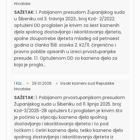
Hrvatske
SAŽETAK:
1. Pobijanom presudom Županijskog suda
u Šibeniku od 3. travnja 2023., broj Kzd- 2/2022.
optuženi DD proglašen je krivim za šest kaznenih
djela spolnog zlostavljanja i iskorištavanja djeteta,
spolne zloupotrebe djeteta mlađeg od petnaest
godina iz članka 158. stavka 2. KZ/11. činjenično i
pravno pobliže opisanih u izreci prvostupanjske
presude. 1.1. Optuženom DD za kaznena djela za
koja je progla...
I Kžz...
29.01.2026.
Visoki kazneni sud Republike
Hrvatske
SAŽETAK:
1. Pobijanom prvostupanjskom presudom
Županijskog suda u Šibeniku od 11. lipnja 2025. broj:
Kzd-3/2025-28 optuženi EJ proglašen je krivim što
je počinio u stjecaju kaznena djela spolnog
zlostavljanja i iskorištavanja djeteta i to pod
točkom I. četiri kaznena djela, teško kazneno djelo
spolnog zlostavljanja i iskorištavanja djeteta iz