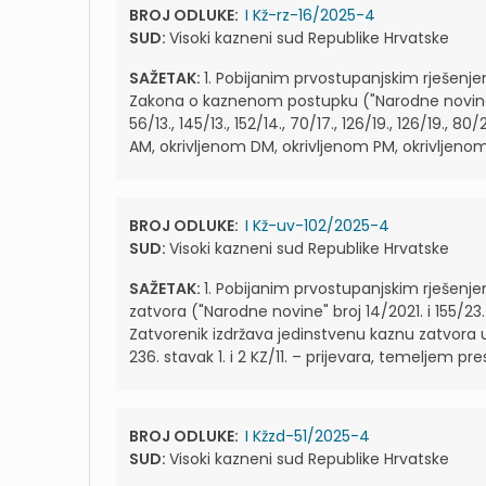
BROJ ODLUKE:
I Kž-rz-16/2025-4
SUD:
Visoki kazneni sud Republike Hrvatske
SAŽETAK:
1. Pobijanim prvostupanjskim rješenje
Zakona o kaznenom postupku ("Narodne novine" br
56/13., 145/13., 152/14., 70/17., 126/19., 126/19., 
AM, okrivljenom DM, okrivljenom PM, okrivljenom
BROJ ODLUKE:
I Kž-uv-102/2025-4
SUD:
Visoki kazneni sud Republike Hrvatske
SAŽETAK:
1. Pobijanim prvostupanjskim rješenje
zatvora ("Narodne novine" broj 14/2021. i 155/23. 
Zatvorenik izdržava jedinstvenu kaznu zatvora 
236. stavak 1. i 2 KZ/11. – prijevara, temeljem pr
BROJ ODLUKE:
I Kžzd-51/2025-4
SUD:
Visoki kazneni sud Republike Hrvatske