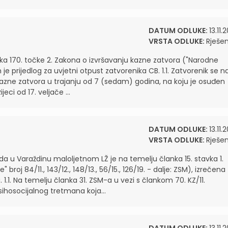
DATUM ODLUKE:
13.11.
VRSTA ODLUKE:
Rješen
ka 170. točke 2. Zakona o izvršavanju kazne zatvora ("Narodne
en je prijedlog za uvjetni otpust zatvorenika CB. 1.1. Zatvorenik se na
 kazne zatvora u trajanju od 7 (sedam) godina, na koju je osuđen
i od 17. veljače ...
DATUM ODLUKE:
13.11.
VRSTA ODLUKE:
Rješen
da u Varaždinu maloljetnom LŽ je na temelju članka 15. stavka 1.
j 84/11., 143/12., 148/13., 56/15., 126/19. - dalje: ZSM), izrečena
.1. Na temelju članka 31. ZSM-a u vezi s člankom 70. KZ/11.
ihosocijalnog tretmana koja...