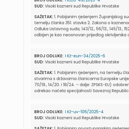
BROJ ODLUKE:
I Kžzd-49/2025-4
SUD:
Visoki kazneni sud Republike Hrvatske
SAŽETAK:
1. Pobijanim rješenjem Županijskog su
temelju članka 351. stavka 2. Zakona o kaznenom 
Odluka Ustavnog suda, 143/12., 56/13., 145/13., 152/
odbijen je kao neosnovan prijedlog okrivljenika d
BROJ ODLUKE:
I Kž-eun-34/2025-6
SUD:
Visoki kazneni sud Republike Hrvatske
SAŽETAK:
1. Pobijanim rješenjem, na temelju č
stvarima s državama članicama Europske unije ("Na
70/19., 14/20. i 18/24. – dalje: ZPSKS-EU) odobren
odrekao načela specijalnosti Saveznoj Republici 
BROJ ODLUKE:
I Kž-uv-106/2025-4
SUD:
Visoki kazneni sud Republike Hrvatske
SAŽETAK:
1. Pobijanim prvostupanjskim rješenje