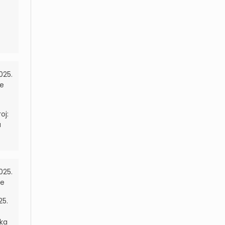
2025.
je
oj:
a
2025.
je
25.
uka