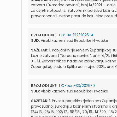
zatvora ("Narodne novine", broj 14/2021. – dalje: 
za uvjetni otpust. 2. Zatvorenik izdržava kaznu 
pravomoćne i izvršne presude koju čine presud
BROJ ODLUKE:
I Kž-uv-122/2025-4
SUD:
Visoki kazneni sud Republike Hrvatske
SAŽETAK:
1. Pobijanim rješenjem Županijskog su
kazne zatvora ("Narodne novine", broj 14/21. i 155
JT. 1.1. Zatvorenik se nalazi na izdržavanju ka
Županijskog suda u Splitu od 1. rujna 2021., broj 
BROJ ODLUKE:
I Kž-eun-33/2025-9
SUD:
Visoki kazneni sud Republike Hrvatske
SAŽETAK:
1. Prvostupanjskim rješenjem Županij
pravosudnoj suradnji u kaznenim stvarima s drža
124/13., 26/15., 102/17., 68/18., 70/19., 141/20. i