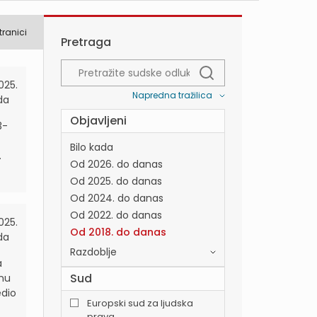
tranici
Pretraga
2025.
Napredna tražilica
da
Objavljeni
3-
Bilo kada
.
Od 2026. do danas
Od 2025. do danas
Od 2024. do danas
Od 2022. do danas
2025.
Od 2018. do danas
da
Razdoblje
a
Sud
znu
edio
Europski sud za ljudska
prava