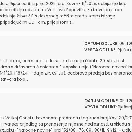
a u Rijeci od 9. srpnja 2025. broj Kovm- 11/2025. odbijen je kao
 branitelju odvjetniku Vojislavu Popoviću, za izdvajanje kao
vjedokinje žrtve AC s dokaznog ročišta pred sucem istrage
s pripadajućim CD- om, prijepisom s...
DATUM ODLUKE:
06.11.
VRSTA ODLUKE:
Rješen
I i III izreke, određeno je da se, na temelju članka 29. stavka 4.
rima s državama članicama Europske unije ("Narodne novine" br
/19., 141/20. i 18/24. – dalje ZPSKS-EU), odobrava predaja bez pristank
atvora koja...
DATUM ODLUKE:
05.11.
VRSTA ODLUKE:
Rješen
a u Velikoj Gorici u kaznenom predmetu tog suda broj Kov-39/20
rvatske prijedlog za prenošenje mjesne nadležnosti, u skladu s
pku ("Narodne novine" broj 152/08., 76/09., 80/11., 91/12. - Odl