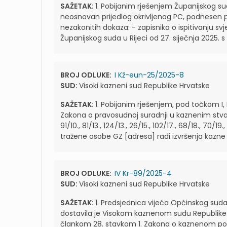
SAŽETAK:
1. Pobijanim rješenjem Županijskog sud
neosnovan prijedlog okrivljenog PC, podnesen po
nezakonitih dokaza: - zapisnika o ispitivanju s
Županijskog suda u Rijeci od 27. siječnja 2025. 
BROJ ODLUKE:
I Kž-eun-25/2025-8
SUD:
Visoki kazneni sud Republike Hrvatske
SAŽETAK:
1. Pobijanim rješenjem, pod točkom I, I
Zakona o pravosudnoj suradnji u kaznenim stva
91/10., 81/13., 124/13., 26/15., 102/17., 68/18., 70
tražene osobe GZ [adresa] radi izvršenja kazne z
BROJ ODLUKE:
IV Kr-89/2025-4
SUD:
Visoki kazneni sud Republike Hrvatske
SAŽETAK:
1. Predsjednica vijeća Općinskog sud
dostavila je Visokom kaznenom sudu Republike H
člankom 28. stavkom 1. Zakona o kaznenom postu