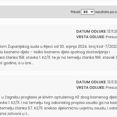
Prikaži
rezultata po s
DATUM ODLUKE:
13.11.
VRSTA ODLUKE:
Presu
m Županijskog suda u Rijeci od 30. srpnja 2024. broj Kzd-7/202
io kazneno djelo - teško kazneno djelo spolnog zlostavljanja i
ezi članka 158. stavka 1. KZ/11. te je na temelju članka 166. stavak 1
 godina, a u izre...
DATUM ODLUKE:
13.11.
VRSTA ODLUKE:
Presu
 u Zagrebu proglasio je krivim optuženog HŽ zbog kaznenog djel
tavka 1. KZ/11. i na temelju tog zakonskog propisa osudio ga na ka
temelju članka 57. KZ/11. izrekao djelomičnu uvjetnu osudu, i odr
na zatvora u t...