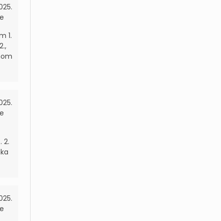
2025.
je
m 1.
.,
enom
2025.
je
 2.
nka
2025.
je