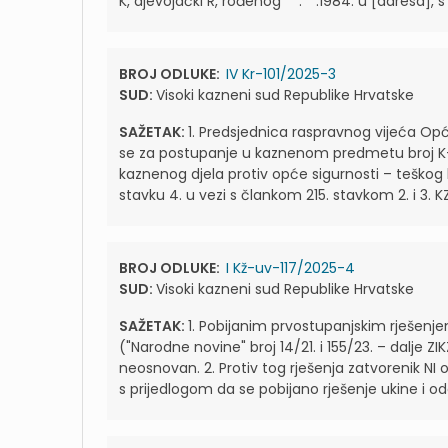
K, djevojački R, rođenog **.**.1984. u [adresa], s p
BROJ ODLUKE:
IV Kr-101/2025-3
SUD:
Visoki kazneni sud Republike Hrvatske
SAŽETAK:
1. Predsjednica raspravnog vijeća Opć
se za postupanje u kaznenom predmetu broj K-
kaznenog djela protiv opće sigurnosti – teškog 
stavku 4. u vezi s člankom 215. stavkom 2. i 3. KZ/
BROJ ODLUKE:
I Kž-uv-117/2025-4
SUD:
Visoki kazneni sud Republike Hrvatske
SAŽETAK:
1. Pobijanim prvostupanjskim rješenj
("Narodne novine" broj 14/21. i 155/23. – dalje ZI
neosnovan. 2. Protiv tog rješenja zatvorenik N
s prijedlogom da se pobijano rješenje ukine i odo