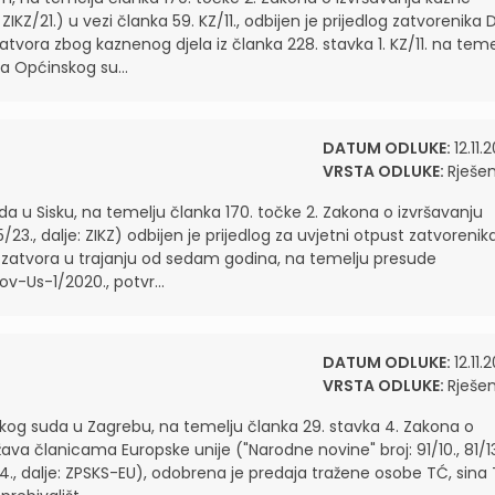
ZIKZ/21.) u vezi članka 59. KZ/11., odbijen je prijedlog zatvorenika 
zatvora zbog kaznenog djela iz članka 228. stavka 1. KZ/11. na teme
a Općinskog su...
DATUM ODLUKE:
12.11.
VRSTA ODLUKE:
Rješen
da u Sisku, na temelju članka 170. točke 2. Zakona o izvršavanju
/23., dalje: ZIKZ) odbijen je prijedlog za uvjetni otpust zatvorenik
zne zatvora u trajanju od sedam godina, na temelju presude
Kov-Us-1/2020., potvr...
DATUM ODLUKE:
12.11.
VRSTA ODLUKE:
Rješen
skog suda u Zagrebu, na temelju članka 29. stavka 4. Zakona o
va članicama Europske unije ("Narodne novine" broj: 91/10., 81/13
 18/24., dalje: ZPSKS-EU), odobrena je predaja tražene osobe TĆ, sina 