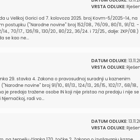
DATUM ODLUKE:
13.11.
VRSTA ODLUKE:
Rješen
da u Velikoj Gorici od 7. kolovoza 2025. broj Kovm-5/2025-14, na
postupku ("Narodne novine" broj 152/08., 76/09., 80/11., 91/12. -
14., 70/17., 126/19., 130/20., 80/22., 36/24. i 72/25., dalje: ZKP/08.)
a se kao ne...
DATUM ODLUKE:
13.11.
VRSTA ODLUKE:
Rješen
lanka 29. stavka 4. Zakona o pravosudnoj suradnji u kaznenim
rodne novine" broj 91/10., 81/13., 124/13., 26/15., 102/17., 68/18.,
a je predaja tražene osobe IN koji nije pristao na predaju i nije se
Njemačkoj, radi vo...
DATUM ODLUKE:
13.11.
VRSTA ODLUKE:
Rješen
m, na temelju članka 170. točke 2. Zakona o izvršavanju kazne