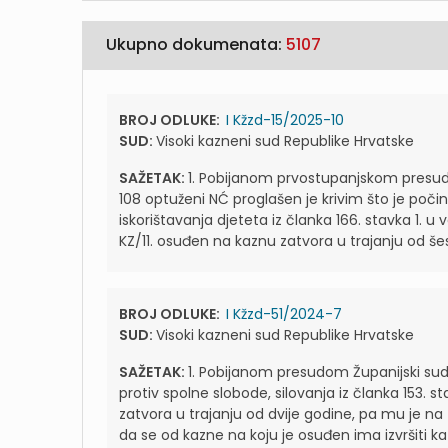
Ukupno dokumenata:
5107
BROJ ODLUKE:
I Kžzd-15/2025-10
SUD:
Visoki kazneni sud Republike Hrvatske
SAŽETAK:
1. Pobijanom prvostupanjskom presudo
108 optuženi NĆ proglašen je krivim što je počin
iskorištavanja djeteta iz članka 166. stavka 1. u v
KZ/11. osuđen na kaznu zatvora u trajanju od šest
BROJ ODLUKE:
I Kžzd-51/2024-7
SUD:
Visoki kazneni sud Republike Hrvatske
SAŽETAK:
1. Pobijanom presudom Županijski sud
protiv spolne slobode, silovanja iz članka 153. s
zatvora u trajanju od dvije godine, pa mu je na 
da se od kazne na koju je osuđen ima izvršiti kaz