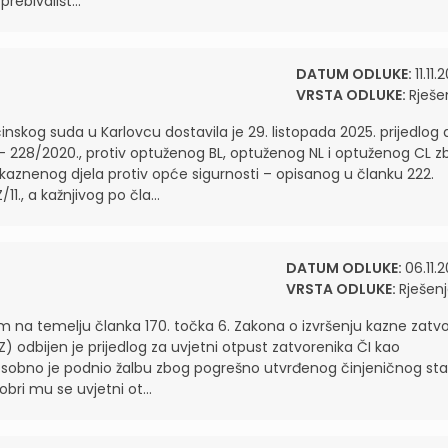
rebivališt...
DATUM ODLUKE:
11.11.
VRSTA ODLUKE:
Rješe
inskog suda u Karlovcu dostavila je 29. listopada 2025. prijedlog 
 228/2020., protiv optuženog BL, optuženog NL i optuženog CL z
kaznenog djela protiv opće sigurnosti – opisanog u članku 222.
11., a kažnjivog po čla...
DATUM ODLUKE:
06.11.
VRSTA ODLUKE:
Rješen
em na temelju članka 170. točka 6. Zakona o izvršenju kazne zatv
KZ) odbijen je prijedlog za uvjetni otpust zatvorenika ČI kao
I osobno je podnio žalbu zbog pogrešno utvrđenog činjeničnog sta
bri mu se uvjetni ot...