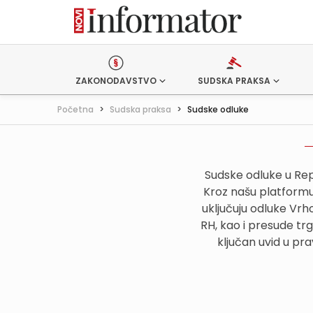
ZAKONODAVSTVO
SUDSKA PRAKSA
Početna
>
Sudska praksa
>
Sudske odluke
Sudske odluke u Rep
Kroz našu platformu,
uključuju odluke Vr
RH, kao i presude tr
ključan uvid u pr