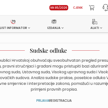
NN 85/2026
CJENIK
LIST INFORMATOR
IZDANJA
ALATI
Sudske odluke
ublici Hrvatskoj obuhvaćaju sveobuhvatan pregled presuda
 pravni stručnjaci i građani mogu pristupiti bazi ažurirani
hovnog suda, Ustavnog suda, Visokog upravnog suda i Viso
govačkih sudova. Analiza sudske prakse, posebice odluka
avne smjernice i interpretacije zakona, pomažući u razumije
primjeni pravnih propisa.
PRIJAVA
REGISTRACIJA