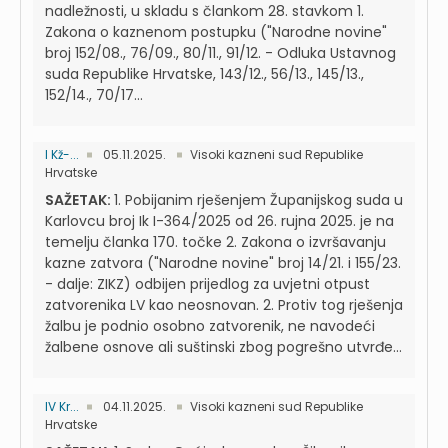
nadležnosti, u skladu s člankom 28. stavkom 1.
Zakona o kaznenom postupku ("Narodne novine"
broj 152/08., 76/09., 80/11., 91/12. - Odluka Ustavnog
suda Republike Hrvatske, 143/12., 56/13., 145/13.,
152/14., 70/17...
I Kž-...
05.11.2025.
Visoki kazneni sud Republike
Hrvatske
SAŽETAK:
1. Pobijanim rješenjem Županijskog suda u
Karlovcu broj Ik I-364/2025 od 26. rujna 2025. je na
temelju članka 170. točke 2. Zakona o izvršavanju
kazne zatvora ("Narodne novine" broj 14/21. i 155/23.
- dalje: ZIKZ) odbijen prijedlog za uvjetni otpust
zatvorenika LV kao neosnovan. 2. Protiv tog rješenja
žalbu je podnio osobno zatvorenik, ne navodeći
žalbene osnove ali suštinski zbog pogrešno utvrđe...
IV Kr...
04.11.2025.
Visoki kazneni sud Republike
Hrvatske