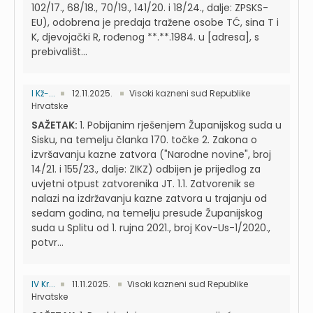
102/17., 68/18., 70/19., 141/20. i 18/24., dalje: ZPSKS-
EU), odobrena je predaja tražene osobe TĆ, sina T i
K, djevojački R, rođenog **.**.1984. u [adresa], s
prebivališt...
I Kž-...
12.11.2025.
Visoki kazneni sud Republike
Hrvatske
SAŽETAK:
1. Pobijanim rješenjem Županijskog suda u
Sisku, na temelju članka 170. točke 2. Zakona o
izvršavanju kazne zatvora ("Narodne novine", broj
14/21. i 155/23., dalje: ZIKZ) odbijen je prijedlog za
uvjetni otpust zatvorenika JT. 1.1. Zatvorenik se
nalazi na izdržavanju kazne zatvora u trajanju od
sedam godina, na temelju presude Županijskog
suda u Splitu od 1. rujna 2021., broj Kov-Us-1/2020.,
potvr...
IV Kr...
11.11.2025.
Visoki kazneni sud Republike
Hrvatske