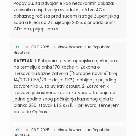
Popoviću, za izdvajanje kao nezakonitih dokaza: -
zapisnika o ispitivanju svjedokinje žrtve AC s
dokaznog ročišta pred sucem istrage Županijskog
suda u Rijeci od 27. siječnja 2025. s pripadajućim
CD- om, prijepisom s...
I Kž-...
06.11.2025.
Visoki kazneni sud Republike
Hrvatske
SAŽETAK:
1. Pobijanim prvostupanjskim rješenjem,
na temelju članka 170. točke 4. Zakona o
izvršavanju kazne zatvora ("Narodne novine" broj
14/2021. i 155/23. – dalje: ZIKZ), odbijen je prijedlog
zatvorenika LL za uvjetni otpust. 2. Zatvorenik
izdržava jedinstvenu kaznu zatvora u trajanju od
jedne godine zbog počinjenja kaznenog djela iz
članka 236. stavak 1. i 2 KZ/11. – prijevara, temeljem
presude Općins...
I Kž-...
06.11.2025.
Visoki kazneni sud Republike
Hrvatske