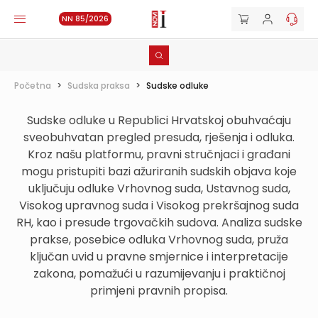
NN 85/2026
Početna
>
Sudska praksa
>
Sudske odluke
Sudske odluke u Republici Hrvatskoj obuhvaćaju
sveobuhvatan pregled presuda, rješenja i odluka.
Kroz našu platformu, pravni stručnjaci i građani
mogu pristupiti bazi ažuriranih sudskih objava koje
uključuju odluke Vrhovnog suda, Ustavnog suda,
Visokog upravnog suda i Visokog prekršajnog suda
RH, kao i presude trgovačkih sudova. Analiza sudske
prakse, posebice odluka Vrhovnog suda, pruža
ključan uvid u pravne smjernice i interpretacije
zakona, pomažući u razumijevanju i praktičnoj
primjeni pravnih propisa.