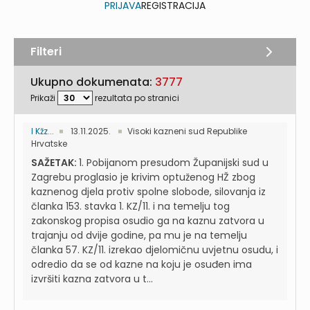
PRIJAVA
REGISTRACIJA
Filteri
Ukupno dokumenata:
3777
Prikaži
rezultata po stranici
I Kžz...
13.11.2025.
Visoki kazneni sud Republike
Hrvatske
SAŽETAK:
1. Pobijanom presudom Županijski sud u
Zagrebu proglasio je krivim optuženog HŽ zbog
kaznenog djela protiv spolne slobode, silovanja iz
članka 153. stavka 1. KZ/11. i na temelju tog
zakonskog propisa osudio ga na kaznu zatvora u
trajanju od dvije godine, pa mu je na temelju
članka 57. KZ/11. izrekao djelomičnu uvjetnu osudu, i
odredio da se od kazne na koju je osuđen ima
izvršiti kazna zatvora u t...