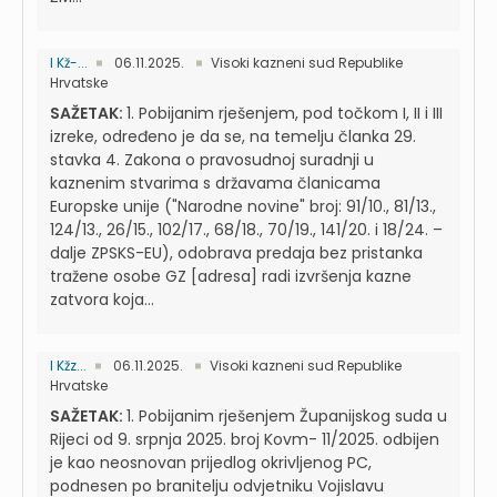
I Kž-...
06.11.2025.
Visoki kazneni sud Republike
Hrvatske
SAŽETAK:
1. Pobijanim rješenjem, pod točkom I, II i III
izreke, određeno je da se, na temelju članka 29.
stavka 4. Zakona o pravosudnoj suradnji u
kaznenim stvarima s državama članicama
Europske unije ("Narodne novine" broj: 91/10., 81/13.,
124/13., 26/15., 102/17., 68/18., 70/19., 141/20. i 18/24. –
dalje ZPSKS-EU), odobrava predaja bez pristanka
tražene osobe GZ [adresa] radi izvršenja kazne
zatvora koja...
I Kžz...
06.11.2025.
Visoki kazneni sud Republike
Hrvatske
SAŽETAK:
1. Pobijanim rješenjem Županijskog suda u
Rijeci od 9. srpnja 2025. broj Kovm- 11/2025. odbijen
je kao neosnovan prijedlog okrivljenog PC,
podnesen po branitelju odvjetniku Vojislavu