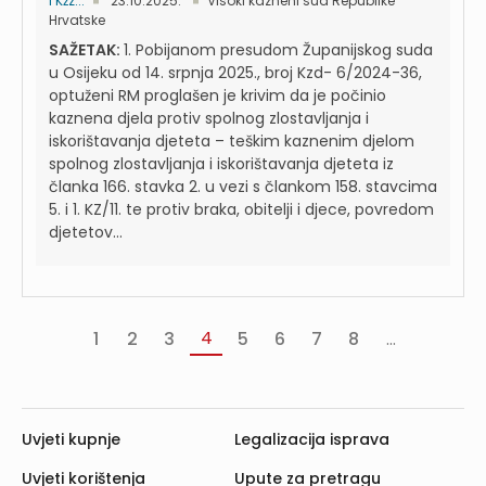
I Kžz...
23.10.2025.
Visoki kazneni sud Republike
Hrvatske
SAŽETAK:
1. Pobijanom presudom Županijskog suda
u Osijeku od 14. srpnja 2025., broj Kzd- 6/2024-36,
optuženi RM proglašen je krivim da je počinio
kaznena djela protiv spolnog zlostavljanja i
iskorištavanja djeteta – teškim kaznenim djelom
spolnog zlostavljanja i iskorištavanja djeteta iz
članka 166. stavka 2. u vezi s člankom 158. stavcima
5. i 1. KZ/11. te protiv braka, obitelji i djece, povredom
djetetov...
4
1
2
3
5
6
7
8
...
«
‹
Sljedeća
Pos
Prva
Prethodna
›
»
Uvjeti kupnje
Legalizacija isprava
Uvjeti korištenja
Upute za pretragu