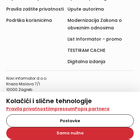
Pravila zaštite privatnosti
Upute autorima
Podrška korisnicima
Modernizacija Zakona o
obveznim odnosima
List Informator - promo
TESTIRAM CACHE
Digitalna izdanja
Novi informator d.o.o.
Kneza Mislava 7/1
10000 Zagreb
Telefon: 01/4555-454
Kolačići i slične tehnologije
Telefaks: 01/4612-553
info@informator.hr
Na našoj web stranici koristimo kolačiće i slične
Pravila privatnosti
Impressum
Popis partnera
tehnologije za pohranu, čitanje i obradu informacija na
vašem uređaju. Time poboljšavamo korisničko iskustvo,
Postavke
PRATITE NAS:
analiziramo promet na stranici te prikazujemo sadržaje i
oglase koji vas zanimaju. Korisnički profili mogu se kreirati
Samo nužno
na više web stranica i uređaja u tu svrhu. Naši partneri