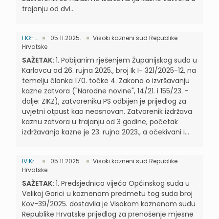
trajanju od dvi...
I Kž-...
05.11.2025.
Visoki kazneni sud Republike
Hrvatske
SAŽETAK:
1. Pobijanim rješenjem Županijskog suda u
Karlovcu od 26. rujna 2025., broj Ik I- 321/2025-12, na
temelju članka 170. točke 4. Zakona o izvršavanju
kazne zatvora ("Narodne novine", 14/21. i 155/23. -
dalje: ZIKZ), zatvoreniku PS odbijen je prijedlog za
uvjetni otpust kao neosnovan. Zatvorenik izdržava
kaznu zatvora u trajanju od 3 godine, početak
izdržavanja kazne je 23. rujna 2023., a očekivani i...
IV Kr...
05.11.2025.
Visoki kazneni sud Republike
Hrvatske
SAŽETAK:
1. Predsjednica vijeća Općinskog suda u
Velikoj Gorici u kaznenom predmetu tog suda broj
Kov-39/2025. dostavila je Visokom kaznenom sudu
Republike Hrvatske prijedlog za prenošenje mjesne