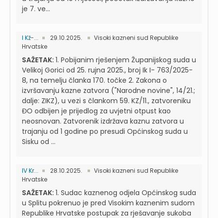
je 7. ve...
I Kž-...
29.10.2025.
Visoki kazneni sud Republike
Hrvatske
SAŽETAK:
1. Pobijanim rješenjem Županijskog suda u
Velikoj Gorici od 25. rujna 2025., broj Ik I- 763/2025-
8, na temelju članka 170. točke 2. Zakona o
izvršavanju kazne zatvora ("Narodne novine", 14/21.;
dalje: ZIKZ), u vezi s člankom 59. KZ/11., zatvoreniku
ĐO odbijen je prijedlog za uvjetni otpust kao
neosnovan. Zatvorenik izdržava kaznu zatvora u
trajanju od 1 godine po presudi Općinskog suda u
Sisku od ...
IV Kr...
28.10.2025.
Visoki kazneni sud Republike
Hrvatske
SAŽETAK:
1. Sudac kaznenog odjela Općinskog suda
u Splitu pokrenuo je pred Visokim kaznenim sudom
Republike Hrvatske postupak za rješavanje sukoba