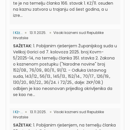
te je na temelju članka 166. stavak 1. KZ/11. osuđen
na kaznu zatvora u trajanju od šest godina, a u
izre...
I Kžz...
13.11.2025.
Visoki kazneni sud Republike
Hrvatske
SAŽETAK:
1. Pobijanim rješenjem Županijskog suda u
Velikoj Gorici od 7. kolovoza 2025. broj Kovm-
5/2025-14, na temelju članka 351. stavka 2. Zakona
o kaznenom postupku ("Narodne novine" broj
152/08., 76/09., 80/11., 91/12. - Odluka Ustavnog
suda, 143/12., 56/13., 145/13., 152/14., 70/17., 126/19.,
130/20., 80/22., 36/24. i 72/25., dalje: ZKP/08.)
odbijen je kao neosnovan prijedlog okrivljenika da
se kao ne...
I Kž-...
13.11.2025.
Visoki kazneni sud Republike
Hrvatske
SAŽETAK:
1. Pobijanim rješenjem, na temelju članka