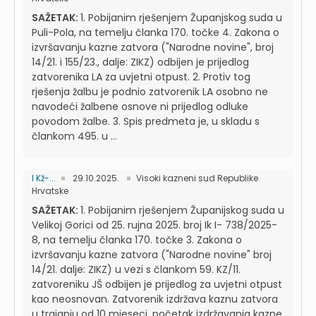
SAŽETAK:
1. Pobijanim rješenjem Županjskog suda u
Puli-Pola, na temelju članka 170. točke 4. Zakona o
izvršavanju kazne zatvora ("Narodne novine", broj
14/21. i 155/23., dalje: ZIKZ) odbijen je prijedlog
zatvorenika LA za uvjetni otpust. 2. Protiv tog
rješenja žalbu je podnio zatvorenik LA osobno ne
navodeći žalbene osnove ni prijedlog odluke
povodom žalbe. 3. Spis predmeta je, u skladu s
člankom 495. u ...
I Kž-...
29.10.2025.
Visoki kazneni sud Republike
Hrvatske
SAŽETAK:
1. Pobijanim rješenjem Županijskog suda u
Velikoj Gorici od 25. rujna 2025. broj Ik I- 738/2025-
8, na temelju članka 170. točke 3. Zakona o
izvršavanju kazne zatvora ("Narodne novine" broj
14/21. dalje: ZIKZ) u vezi s člankom 59. KZ/11.
zatvoreniku JŠ odbijen je prijedlog za uvjetni otpust
kao neosnovan. Zatvorenik izdržava kaznu zatvora
u trajanju od 10 mjeseci, početak izdržavanja kazne