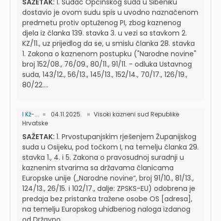
SAŽETAK:
1. Sudac Općinskog suda u Šibeniku
dostavio je ovom sudu spis u uvodno naznačenom
predmetu protiv optuženog PI, zbog kaznenog
djela iz članka 139. stavka 3. u vezi sa stavkom 2.
KZ/11., uz prijedlog da se, u smislu članka 28. stavka
1. Zakona o kaznenom postupku ("Narodne novine"
broj 152/08., 76/09., 80/11., 91/11. - odluka Ustavnog
suda, 143/12., 56/13., 145/13., 152/14., 70/17., 126/19.,
80/22....
I Kž-...
04.11.2025.
Visoki kazneni sud Republike
Hrvatske
SAŽETAK:
1. Prvostupanjskim rješenjem Županijskog
suda u Osijeku, pod točkom I, na temelju članka 29.
stavka 1., 4. i 5. Zakona o pravosudnoj suradnji u
kaznenim stvarima sa državama članicama
Europske unije („Narodne novine“, broj 91/10., 81/13.,
124/13., 26/15. i 102/17., dalje: ZPSKS-EU) odobrena je
predaja bez pristanka tražene osobe OS [adresa],
na temelju Europskog uhidbenog naloga izdanog
od Državno...