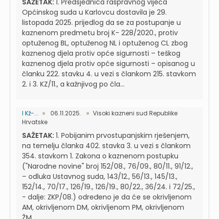
SAŽETAK:
1. Predsjednica raspravnog vijeća
Općinskog suda u Karlovcu dostavila je 29.
listopada 2025. prijedlog da se za postupanje u
kaznenom predmetu broj K- 228/2020., protiv
optuženog BL, optuženog NL i optuženog CL zbog
kaznenog djela protiv opće sigurnosti – teškog
kaznenog djela protiv opće sigurnosti – opisanog u
članku 222. stavku 4. u vezi s člankom 215. stavkom
2. i 3. KZ/11., a kažnjivog po čla...
I Kž-...
06.11.2025.
Visoki kazneni sud Republike
Hrvatske
SAŽETAK:
1. Pobijanim prvostupanjskim rješenjem,
na temelju članka 402. stavka 3. u vezi s člankom
354. stavkom 1. Zakona o kaznenom postupku
("Narodne novine" broj 152/08., 76/09., 80/11., 91/12.,
– odluka Ustavnog suda, 143/12., 56/13., 145/13.,
152/14., 70/17., 126/19., 126/19., 80/22., 36/24. i 72/25.,
- dalje: ZKP/08.) određeno je da će se okrivljenom
AM, okrivljenom DM, okrivljenom PM, okrivljenom
ŽM...