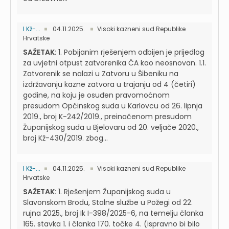
I Kž-...
04.11.2025.
Visoki kazneni sud Republike
Hrvatske
SAŽETAK:
1. Pobijanim rješenjem odbijen je prijedlog
za uvjetni otpust zatvorenika ĆA kao neosnovan. 1.1.
Zatvorenik se nalazi u Zatvoru u Šibeniku na
izdržavanju kazne zatvora u trajanju od 4 (četiri)
godine, na koju je osuđen pravomoćnom
presudom Općinskog suda u Karlovcu od 26. lipnja
2019., broj K-242/2019., preinačenom presudom
Županijskog suda u Bjelovaru od 20. veljače 2020.,
broj Kž-430/2019. zbog...
I Kž-...
04.11.2025.
Visoki kazneni sud Republike
Hrvatske
SAŽETAK:
1. Rješenjem Županijskog suda u
Slavonskom Brodu, Stalne službe u Požegi od 22.
rujna 2025., broj Ik I-398/2025-6, na temelju članka
165. stavka 1. i članka 170. točke 4. (ispravno bi bilo