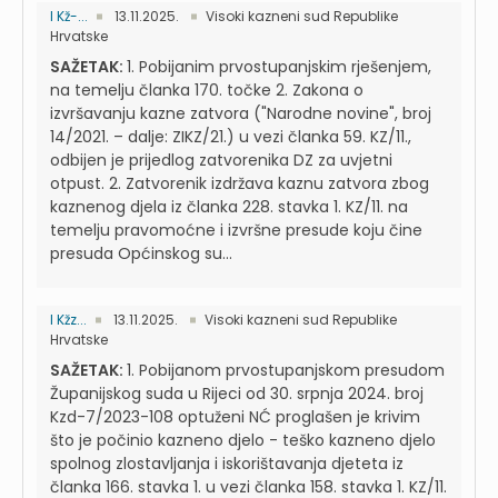
I Kž-...
13.11.2025.
Visoki kazneni sud Republike
Hrvatske
SAŽETAK:
1. Pobijanim prvostupanjskim rješenjem,
na temelju članka 170. točke 2. Zakona o
izvršavanju kazne zatvora ("Narodne novine", broj
14/2021. – dalje: ZIKZ/21.) u vezi članka 59. KZ/11.,
odbijen je prijedlog zatvorenika DZ za uvjetni
otpust. 2. Zatvorenik izdržava kaznu zatvora zbog
kaznenog djela iz članka 228. stavka 1. KZ/11. na
temelju pravomoćne i izvršne presude koju čine
presuda Općinskog su...
I Kžz...
13.11.2025.
Visoki kazneni sud Republike
Hrvatske
SAŽETAK:
1. Pobijanom prvostupanjskom presudom
Županijskog suda u Rijeci od 30. srpnja 2024. broj
Kzd-7/2023-108 optuženi NĆ proglašen je krivim
što je počinio kazneno djelo - teško kazneno djelo
spolnog zlostavljanja i iskorištavanja djeteta iz
članka 166. stavka 1. u vezi članka 158. stavka 1. KZ/11.