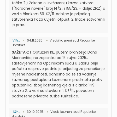
točke 2.) Zakona o izvršavanju kazne zatvora
("Narodne novine" broj 14/21. i 155/23. – dalje: ZIKZ) u
vezi s člankom 59. KZ/11. odbijen je prijedlog
zatvorenika FK za uvjetni otpust. 2. Inače zatvorenik
je prav...
IV Kr...
04.11.2025.
Visoki kazneni sud Republike
Hrvatske
SAŽETAK:
1. Optuženi KE, putem branitelja Dana
Marinovića, na zapisniku od 15. rujna 2025.,
sastavljenom na Općinskom sudu u Zadru, prije
početka rasprave podnio je prijedlog za prenošenje
mjesne nadležnosti, odnosno da se za vođenje
kaznenog postupka u kaznenom predmetu protiv
optuženika, zbog kaznenog djela iz članka 149.
stavka 2. u vezi sa stavkom 1. KZ/11., povodom
podnesene privatne tužbe tužiteljice...
I Kž-...
30.10.2025.
Visoki kazneni sud Republike
Hrvatske