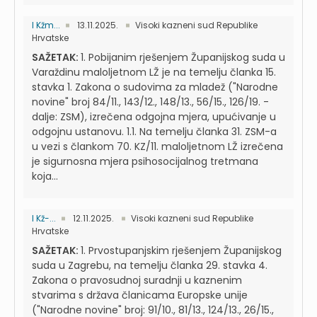
I Kžm...
13.11.2025.
Visoki kazneni sud Republike
Hrvatske
SAŽETAK:
1. Pobijanim rješenjem Županijskog suda u
Varaždinu maloljetnom LŽ je na temelju članka 15.
stavka 1. Zakona o sudovima za mladež ("Narodne
novine" broj 84/11., 143/12., 148/13., 56/15., 126/19. -
dalje: ZSM), izrečena odgojna mjera, upućivanje u
odgojnu ustanovu. 1.1. Na temelju članka 31. ZSM-a
u vezi s člankom 70. KZ/11. maloljetnom LŽ izrečena
je sigurnosna mjera psihosocijalnog tretmana
koja...
I Kž-...
12.11.2025.
Visoki kazneni sud Republike
Hrvatske
SAŽETAK:
1. Prvostupanjskim rješenjem Županijskog
suda u Zagrebu, na temelju članka 29. stavka 4.
Zakona o pravosudnoj suradnji u kaznenim
stvarima s država članicama Europske unije
("Narodne novine" broj: 91/10., 81/13., 124/13., 26/15.,