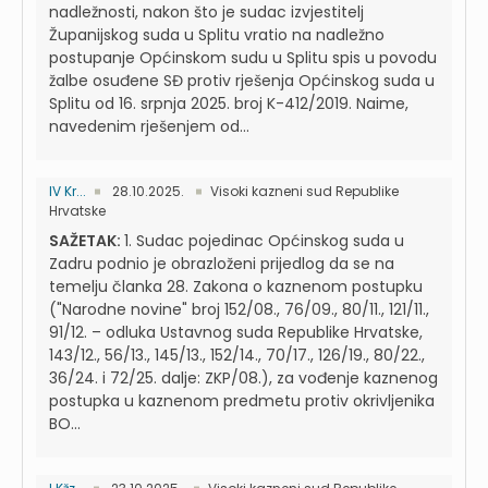
nadležnosti, nakon što je sudac izvjestitelj
Županijskog suda u Splitu vratio na nadležno
postupanje Općinskom sudu u Splitu spis u povodu
žalbe osuđene SĐ protiv rješenja Općinskog suda u
Splitu od 16. srpnja 2025. broj K-412/2019. Naime,
navedenim rješenjem od...
IV Kr...
28.10.2025.
Visoki kazneni sud Republike
Hrvatske
SAŽETAK:
1. Sudac pojedinac Općinskog suda u
Zadru podnio je obrazloženi prijedlog da se na
temelju članka 28. Zakona o kaznenom postupku
("Narodne novine" broj 152/08., 76/09., 80/11., 121/11.,
91/12. – odluka Ustavnog suda Republike Hrvatske,
143/12., 56/13., 145/13., 152/14., 70/17., 126/19., 80/22.,
36/24. i 72/25. dalje: ZKP/08.), za vođenje kaznenog
postupka u kaznenom predmetu protiv okrivljenika
BO...