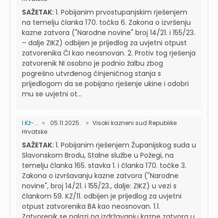
SAŽETAK:
1. Pobijanim prvostupanjskim rješenjem
na temelju članka 170. točka 6. Zakona o izvršenju
kazne zatvora ("Narodne novine" broj 14/21. i 155/23.
– dalje ZIKZ) odbijen je prijedlog za uvjetni otpust
zatvorenika ČI kao neosnovan. 2. Protiv tog rješenja
zatvorenik NI osobno je podnio žalbu zbog
pogrešno utvrđenog činjeničnog stanja s
prijedlogom da se pobijano rješenje ukine i odobri
mu se uvjetni ot...
I Kž-...
05.11.2025.
Visoki kazneni sud Republike
Hrvatske
SAŽETAK:
1. Pobijanim rješenjem Županijskog suda u
Slavonskom Brodu, Stalne službe u Požegi, na
temelju članka 165. stavka 1. i članka 170. točke 3.
Zakona o izvršavanju kazne zatvora ("Narodne
novine", broj 14/21. i 155/23., dalje: ZIKZ) u vezi s
člankom 59. KZ/11. odbijen je prijedlog za uvjetni
otpust zatvorenika BA kao neosnovan. 1.1.
Zatvorenik se nalazi na izdržavanju kazne zatvora u