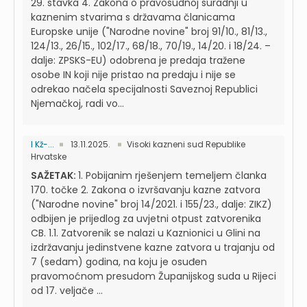
29. stavka 4. Zakona o pravosudnoj suradnji u
kaznenim stvarima s državama članicama
Europske unije ("Narodne novine" broj 91/10., 81/13.,
124/13., 26/15., 102/17., 68/18., 70/19., 14/20. i 18/24. –
dalje: ZPSKS-EU) odobrena je predaja tražene
osobe IN koji nije pristao na predaju i nije se
odrekao načela specijalnosti Saveznoj Republici
Njemačkoj, radi vo...
I Kž-...
13.11.2025.
Visoki kazneni sud Republike
Hrvatske
SAŽETAK:
1. Pobijanim rješenjem temeljem članka
170. točke 2. Zakona o izvršavanju kazne zatvora
("Narodne novine" broj 14/2021. i 155/23., dalje: ZIKZ)
odbijen je prijedlog za uvjetni otpust zatvorenika
CB. 1.1. Zatvorenik se nalazi u Kaznionici u Glini na
izdržavanju jedinstvene kazne zatvora u trajanju od
7 (sedam) godina, na koju je osuđen
pravomoćnom presudom Županijskog suda u Rijeci
od 17. veljače ...