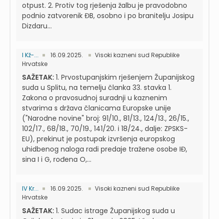
otpust. 2. Protiv tog rješenja žalbu je pravodobno
podnio zatvorenik ĐB, osobno i po branitelju Josipu
Dizdaru...
I Kž-...
16.09.2025.
Visoki kazneni sud Republike
Hrvatske
SAŽETAK:
1. Prvostupanjskim rješenjem Županijskog
suda u Splitu, na temelju članka 33. stavka 1.
Zakona o pravosudnoj suradnji u kaznenim
stvarima s država članicama Europske unije
("Narodne novine" broj: 91/10., 81/13., 124/13., 26/15.,
102/17., 68/18., 70/19., 141/20. i 18/24., dalje: ZPSKS-
EU), prekinut je postupak izvršenja europskog
uhidbenog naloga radi predaje tražene osobe IĐ,
sina I i G, rođena O,...
IV Kr...
16.09.2025.
Visoki kazneni sud Republike
Hrvatske
SAŽETAK:
1. Sudac istrage Županijskog suda u