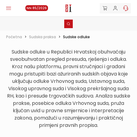
NN 85/2026
Početna
>
Sudska praksa
>
Sudske odluke
Sudske odluke u Republici Hrvatskoj obuhvaćaju
sveobuhvatan pregled presuda, rješenja i odluka.
Kroz našu platformu, pravni stručnjaci i građani
mogu pristupiti bazi ažuriranih sudskih objava koje
uključuju odluke Vrhovnog suda, Ustavnog suda,
Visokog upravnog suda i Visokog prekršajnog suda
RH, kao i presude trgovačkih sudova. Analiza sudske
prakse, posebice odluka Vrhovnog suda, pruža
ključan uvid u pravne smjernice i interpretacije
zakona, pomažući u razumijevanju i praktičnoj
primjeni pravnih propisa.