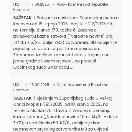
I Kž-...
17.09.2025.
Visoki kazneni sud Republike
Hrvatske
SAŽETAK:
1. Pobijanim rješenjem Županijskog suda u
Karlovcu od 18. srpnja 2025., broj Ik I- 212/2025-10,
na temelju članka 170. točke 6. Zakona o
izvršavanju kazne zatvora ("Narodne novine" broj
14/21. i 155/25., dalje: ZIKZ) zatvoreniku BD odbijen je
prijedlog za uvjetni otpust kao neosnovan.
Zatvorenik izdržava kaznu zatvora u trajanju od
jedne godine i osam mjeseci, po presudi
Općinskog suda u Karlovcu ...
I Kž-...
16.09.2025.
Visoki kazneni sud Republike
Hrvatske
SAŽETAK:
1. Rješenjem Županijskog suda u Velikoj
Gorici broj: Ik I-595/2025. od 18. srpnja 2025., na
temelju članka 170. stavka 2. Zakona o izvršenju
kazne zatvora („Narodne novine“ broj: 14/21. – dalje:
ZIKZ), u vezi članka 59. KZ/11., odbijen je kao
neosnovan prijedlog zatvorenika MB za uvjetni