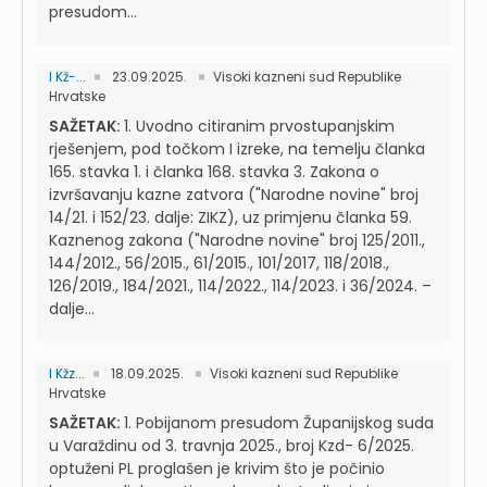
presudom...
I Kž-...
23.09.2025.
Visoki kazneni sud Republike
Hrvatske
SAŽETAK:
1. Uvodno citiranim prvostupanjskim
rješenjem, pod točkom I izreke, na temelju članka
165. stavka 1. i članka 168. stavka 3. Zakona o
izvršavanju kazne zatvora ("Narodne novine" broj
14/21. i 152/23. dalje: ZIKZ), uz primjenu članka 59.
Kaznenog zakona ("Narodne novine" broj 125/2011.,
144/2012., 56/2015., 61/2015., 101/2017, 118/2018.,
126/2019., 184/2021., 114/2022., 114/2023. i 36/2024. –
dalje...
I Kžz...
18.09.2025.
Visoki kazneni sud Republike
Hrvatske
SAŽETAK:
1. Pobijanom presudom Županijskog suda
u Varaždinu od 3. travnja 2025., broj Kzd- 6/2025.
optuženi PL proglašen je krivim što je počinio