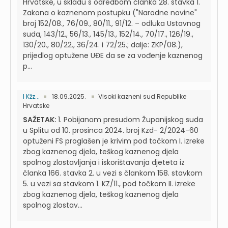
Hrvatske, u skladu s odredbom članka 28. stavka 1.
Zakona o kaznenom postupku ("Narodne novine"
broj 152/08., 76/09., 80/11., 91/12. – odluka Ustavnog
suda, 143/12., 56/13., 145/13., 152/14., 70/17., 126/19.,
130/20., 80/22., 36/24. i 72/25.; dalje: ZKP/08.),
prijedlog optužene UĐE da se za vođenje kaznenog
p...
I Kžz...
18.09.2025.
Visoki kazneni sud Republike
Hrvatske
SAŽETAK:
1. Pobijanom presudom Županijskog suda
u Splitu od 10. prosinca 2024. broj Kzd- 2/2024-60
optuženi FS proglašen je krivim pod točkom I. izreke
zbog kaznenog djela, teškog kaznenog djela
spolnog zlostavljanja i iskorištavanja djeteta iz
članka 166. stavka 2. u vezi s člankom 158. stavkom
5. u vezi sa stavkom 1. KZ/11., pod točkom II. izreke
zbog kaznenog djela, teškog kaznenog djela
spolnog zlostav...