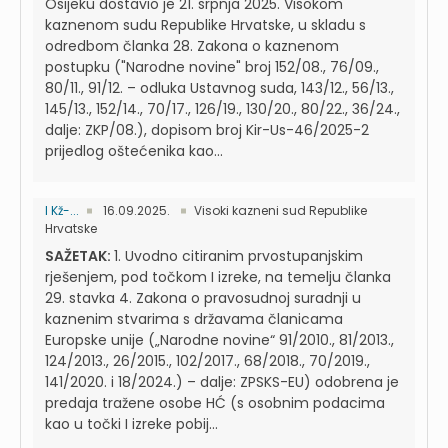
Osijeku dostavio je 21. srpnja 2025. Visokom
kaznenom sudu Republike Hrvatske, u skladu s
odredbom članka 28. Zakona o kaznenom
postupku ("Narodne novine" broj 152/08., 76/09.,
80/11., 91/12. – odluka Ustavnog suda, 143/12., 56/13.,
145/13., 152/14., 70/17., 126/19., 130/20., 80/22., 36/24.,
dalje: ZKP/08.), dopisom broj Kir-Us-46/2025-2
prijedlog oštećenika kao...
I Kž-...
16.09.2025.
Visoki kazneni sud Republike
Hrvatske
SAŽETAK:
1. Uvodno citiranim prvostupanjskim
rješenjem, pod točkom I izreke, na temelju članka
29. stavka 4. Zakona o pravosudnoj suradnji u
kaznenim stvarima s državama članicama
Europske unije („Narodne novine“ 91/2010., 81/2013.,
124/2013., 26/2015., 102/2017., 68/2018., 70/2019.,
141/2020. i 18/2024.) – dalje: ZPSKS-EU) odobrena je
predaja tražene osobe HĆ (s osobnim podacima
kao u točki I izreke pobij...