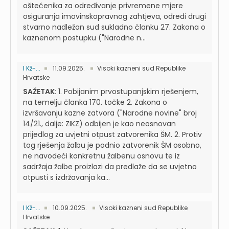
oštećenika za određivanje privremene mjere
osiguranja imovinskopravnog zahtjeva, odredi drugi
stvarno nadležan sud sukladno članku 27. Zakona o
kaznenom postupku ("Narodne n...
I Kž-...
11.09.2025.
Visoki kazneni sud Republike
Hrvatske
SAŽETAK:
1. Pobijanim prvostupanjskim rješenjem,
na temelju članka 170. točke 2. Zakona o
izvršavanju kazne zatvora ("Narodne novine" broj
14/21., dalje: ZIKZ) odbijen je kao neosnovan
prijedlog za uvjetni otpust zatvorenika ŠM. 2. Protiv
tog rješenja žalbu je podnio zatvorenik ŠM osobno,
ne navodeći konkretnu žalbenu osnovu te iz
sadržaja žalbe proizlazi da predlaže da se uvjetno
otpusti s izdržavanja ka...
I Kž-...
10.09.2025.
Visoki kazneni sud Republike
Hrvatske