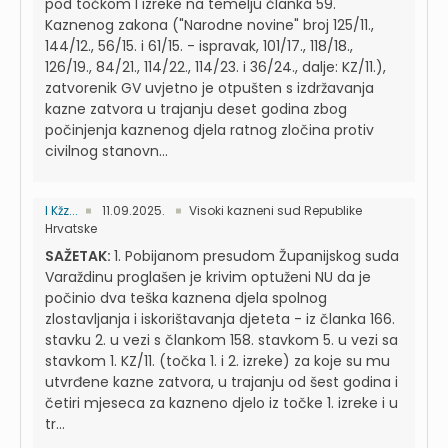
pod točkom I izreke na temelju članka 59.
Kaznenog zakona ("Narodne novine" broj 125/11.,
144/12., 56/15. i 61/15. - ispravak, 101/17., 118/18.,
126/19., 84/21., 114/22., 114/23. i 36/24., dalje: KZ/11.),
zatvorenik GV uvjetno je otpušten s izdržavanja
kazne zatvora u trajanju deset godina zbog
počinjenja kaznenog djela ratnog zločina protiv
civilnog stanovn...
I Kžz...
11.09.2025.
Visoki kazneni sud Republike
Hrvatske
SAŽETAK:
1. Pobijanom presudom Županijskog suda
Varaždinu proglašen je krivim optuženi NU da je
počinio dva teška kaznena djela spolnog
zlostavljanja i iskorištavanja djeteta - iz članka 166.
stavku 2. u vezi s člankom 158. stavkom 5. u vezi sa
stavkom 1. KZ/11. (točka 1. i 2. izreke) za koje su mu
utvrđene kazne zatvora, u trajanju od šest godina i
četiri mjeseca za kazneno djelo iz točke 1. izreke i u
tr...