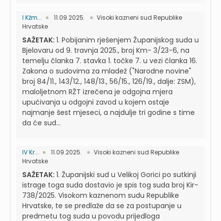
I Kžm...
11.09.2025.
Visoki kazneni sud Republike
Hrvatske
SAŽETAK:
1. Pobijanim rješenjem Županijskog suda u
Bjelovaru od 9. travnja 2025., broj Km- 3/23-6, na
temelju članka 7. stavka 1. točke 7. u vezi članka 16.
Zakona o sudovima za mladež ("Narodne novine"
broj 84/11., 143/12., 148/13., 56/15., 126/19., dalje: ZSM),
maloljetnom RŽT izrečena je odgojna mjera
upućivanja u odgojni zavod u kojem ostaje
najmanje šest mjeseci, a najdulje tri godine s time
da će sud...
IV Kr...
11.09.2025.
Visoki kazneni sud Republike
Hrvatske
SAŽETAK:
1. Županijski sud u Velikoj Gorici po sutkinji
istrage toga suda dostavio je spis tog suda broj Kir-
738/2025. Visokom kaznenom sudu Republike
Hrvatske, te se predlaže da se za postupanje u
predmetu tog suda u povodu prijedloga