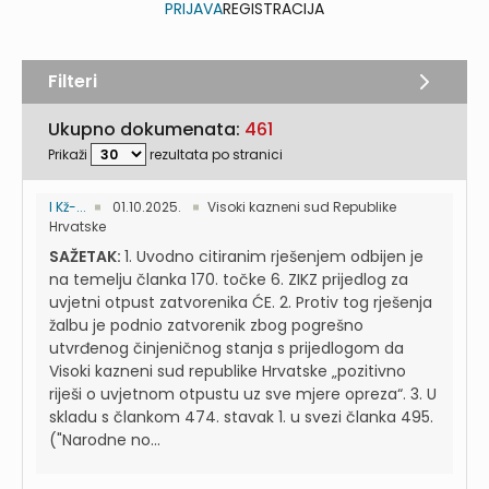
PRIJAVA
REGISTRACIJA
Filteri
Ukupno dokumenata:
461
Prikaži
rezultata po stranici
I Kž-...
01.10.2025.
Visoki kazneni sud Republike
Hrvatske
SAŽETAK:
1. Uvodno citiranim rješenjem odbijen je
na temelju članka 170. točke 6. ZIKZ prijedlog za
uvjetni otpust zatvorenika ĆE. 2. Protiv tog rješenja
žalbu je podnio zatvorenik zbog pogrešno
utvrđenog činjeničnog stanja s prijedlogom da
Visoki kazneni sud republike Hrvatske „pozitivno
riješi o uvjetnom otpustu uz sve mjere opreza“. 3. U
skladu s člankom 474. stavak 1. u svezi članka 495.
("Narodne no...