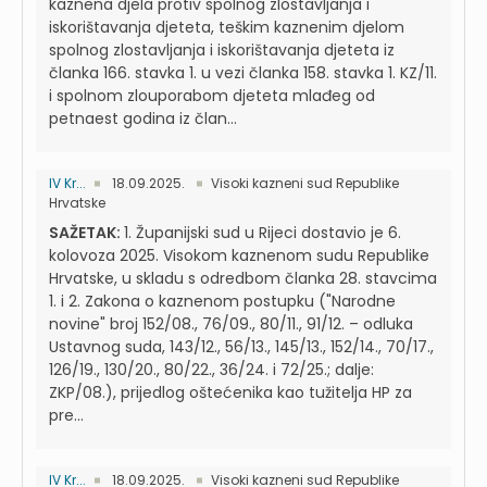
kaznena djela protiv spolnog zlostavljanja i
iskorištavanja djeteta, teškim kaznenim djelom
spolnog zlostavljanja i iskorištavanja djeteta iz
članka 166. stavka 1. u vezi članka 158. stavka 1. KZ/11.
i spolnom zlouporabom djeteta mlađeg od
petnaest godina iz član...
IV Kr...
18.09.2025.
Visoki kazneni sud Republike
Hrvatske
SAŽETAK:
1. Županijski sud u Rijeci dostavio je 6.
kolovoza 2025. Visokom kaznenom sudu Republike
Hrvatske, u skladu s odredbom članka 28. stavcima
1. i 2. Zakona o kaznenom postupku ("Narodne
novine" broj 152/08., 76/09., 80/11., 91/12. – odluka
Ustavnog suda, 143/12., 56/13., 145/13., 152/14., 70/17.,
126/19., 130/20., 80/22., 36/24. i 72/25.; dalje:
ZKP/08.), prijedlog oštećenika kao tužitelja HP za
pre...
IV Kr...
18.09.2025.
Visoki kazneni sud Republike