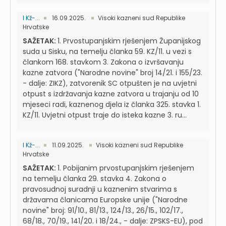
I Kž-...
16.09.2025.
Visoki kazneni sud Republike
Hrvatske
SAŽETAK:
1. Prvostupanjskim rješenjem Županijskog
suda u Sisku, na temelju članka 59. KZ/11. u vezi s
člankom 168. stavkom 3. Zakona o izvršavanju
kazne zatvora ("Narodne novine" broj 14/21. i 155/23.
- dalje: ZIKZ), zatvorenik SC otpušten je na uvjetni
otpust s izdržavanja kazne zatvora u trajanju od 10
mjeseci radi, kaznenog djela iz članka 325. stavka 1.
KZ/11. Uvjetni otpust traje do isteka kazne 3. ru...
I Kž-...
11.09.2025.
Visoki kazneni sud Republike
Hrvatske
SAŽETAK:
1. Pobijanim prvostupanjskim rješenjem
na temelju članka 29. stavka 4. Zakona o
pravosudnoj suradnji u kaznenim stvarima s
državama članicama Europske unije ("Narodne
novine" broj: 91/10., 81/13., 124/13., 26/15., 102/17.,
68/18., 70/19., 141/20. i 18/24., - dalje: ZPSKS-EU), pod