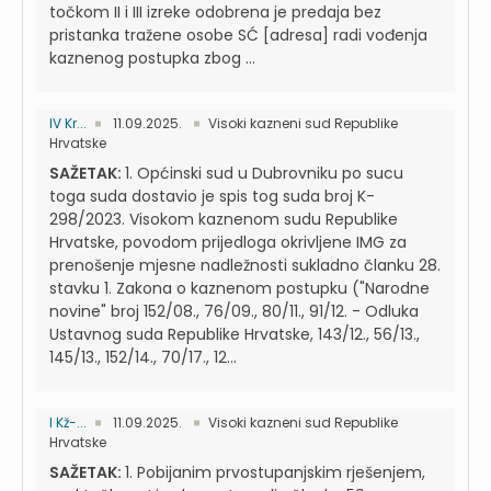
točkom II i III izreke odobrena je predaja bez
pristanka tražene osobe SĆ [adresa] radi vođenja
kaznenog postupka zbog ...
IV Kr...
11.09.2025.
Visoki kazneni sud Republike
Hrvatske
SAŽETAK:
1. Općinski sud u Dubrovniku po sucu
toga suda dostavio je spis tog suda broj K-
298/2023. Visokom kaznenom sudu Republike
Hrvatske, povodom prijedloga okrivljene IMG za
prenošenje mjesne nadležnosti sukladno članku 28.
stavku 1. Zakona o kaznenom postupku ("Narodne
novine" broj 152/08., 76/09., 80/11., 91/12. - Odluka
Ustavnog suda Republike Hrvatske, 143/12., 56/13.,
145/13., 152/14., 70/17., 12...
I Kž-...
11.09.2025.
Visoki kazneni sud Republike
Hrvatske
SAŽETAK:
1. Pobijanim prvostupanjskim rješenjem,