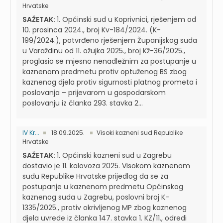
Hrvatske
SAŽETAK:
1. Općinski sud u Koprivnici, rješenjem od
10. prosinca 2024., broj Kv-184/2024. (K-
199/2024.), potvrđeno rješenjem Županijskog suda
u Varaždinu od 11. ožujka 2025., broj Kž-36/2025.,
proglasio se mjesno nenadležnim za postupanje u
kaznenom predmetu protiv optuženog BS zbog
kaznenog djela protiv sigurnosti platnog prometa i
poslovanja – prijevarom u gospodarskom
poslovanju iz članka 293. stavka 2...
IV Kr...
18.09.2025.
Visoki kazneni sud Republike
Hrvatske
SAŽETAK:
1. Općinski kazneni sud u Zagrebu
dostavio je 11. kolovoza 2025. Visokom kaznenom
sudu Republike Hrvatske prijedlog da se za
postupanje u kaznenom predmetu Općinskog
kaznenog suda u Zagrebu, poslovni broj K-
1335/2025., protiv okrivljenog MP zbog kaznenog
djela uvrede iz članka 147. stavka 1. KZ/11., odredi