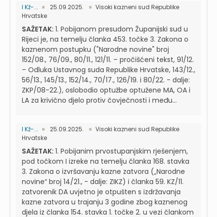
I Kž-...
25.09.2025.
Visoki kazneni sud Republike
Hrvatske
SAŽETAK:
1. Pobijanom presudom Županijski sud u
Rijeci je, na temelju članka 453. točke 3. Zakona o
kaznenom postupku ("Narodne novine" broj
152/08., 76/09., 80/11., 121/11. – pročišćeni tekst, 91/12.
– Odluka Ustavnog suda Republike Hrvatske, 143/12.,
56/13., 145/13., 152/14., 70/17., 126/19. i 80/22. - dalje:
ZKP/08-22.), oslobodio optužbe optužene MA, OA i
LA za krivično djelo protiv čovječnosti i među...
I Kž-...
25.09.2025.
Visoki kazneni sud Republike
Hrvatske
SAŽETAK:
1. Pobijanim prvostupanjskim rješenjem,
pod točkom I izreke na temelju članka 168. stavka
3. Zakona o izvršavanju kazne zatvora („Narodne
novine“ broj 14/21., - dalje: ZIKZ) i članka 59. KZ/11.
zatvorenik DA uvjetno je otpušten s izdržavanja
kazne zatvora u trajanju 3 godine zbog kaznenog
djela iz članka 154. stavka 1. točke 2. u vezi člankom