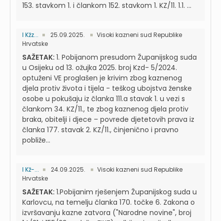
153. stavkom 1. i člankom 152. stavkom 1. KZ/11. 1.1. ...
I Kžz...
25.09.2025.
Visoki kazneni sud Republike
Hrvatske
SAŽETAK:
1. Pobijanom presudom Županijskog suda
u Osijeku od 13. ožujka 2025. broj Kzd- 5/2024.
optuženi VE proglašen je krivim zbog kaznenog
djela protiv života i tijela - teškog ubojstva ženske
osobe u pokušaju iz članka 111.a stavak 1. u vezi s
člankom 34. KZ/11., te zbog kaznenog djela protiv
braka, obitelji i djece – povrede djetetovih prava iz
članka 177. stavak 2. KZ/11., činjenično i pravno
pobliže...
I Kž-...
24.09.2025.
Visoki kazneni sud Republike
Hrvatske
SAŽETAK:
1.Pobijanim rješenjem Županijskog suda u
Karlovcu, na temelju članka 170. točke 6. Zakona o
izvršavanju kazne zatvora ("Narodne novine", broj