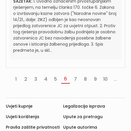
SAŽETAK:
1. Uvodno označenim prvostupanjskim
rješenjem, na temelju članka 170. točke 6. Zakona
o izvršavanju kazne zatvora ("Narodne novine" broj
14/21., dalje: ZIKZ) odbijen je kao neosnovan
prijedlog zatvorenice JC za uvjetni otpust. 2. Protiv
tog rješenja pravodobnu žalbu podnijela je osobno
zatvorenica JC bez navođenja posebne žalbene
osnove i isticanja žalbenog prijedloga. 3. Spis
predmeta je, u skl...
6
1
2
3
4
5
7
8
9
10
...
«
‹
Slj
va
Prethodna
›
Uvjeti kupnje
Legalizacija isprava
Uvjeti korištenja
Upute za pretragu
Pravila zaštite privatnosti
Upute autorima