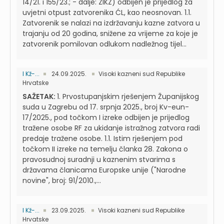
14/21. i 155/23.; - dalje: ZIKZ) odbijen je prijedlog za
uvjetni otpust zatvorenika ĆL, kao neosnovan. 1.1.
Zatvorenik se nalazi na izdržavanju kazne zatvora u
trajanju od 20 godina, snižene za vrijeme za koje je
zatvorenik pomilovan odlukom nadležnog tijel...
I Kž-...
24.09.2025.
Visoki kazneni sud Republike
Hrvatske
SAŽETAK:
1. Prvostupanjskim rješenjem Županijskog
suda u Zagrebu od 17. srpnja 2025., broj Kv-eun-
17/2025., pod točkom I izreke odbijen je prijedlog
tražene osobe RF za ukidanje istražnog zatvora radi
predaje tražene osobe. 1.1. Istim rješenjem pod
točkom II izreke na temelju članka 28. Zakona o
pravosudnoj suradnji u kaznenim stvarima s
državama članicama Europske unije ("Narodne
novine", broj: 91/2010.,...
I Kž-...
23.09.2025.
Visoki kazneni sud Republike
Hrvatske