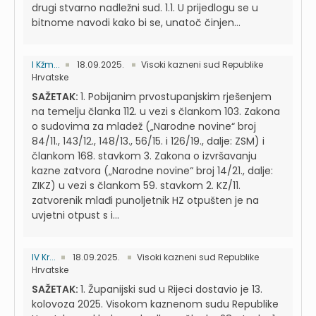
drugi stvarno nadležni sud. 1.1. U prijedlogu se u
bitnome navodi kako bi se, unatoč činjen...
I Kžm...
18.09.2025.
Visoki kazneni sud Republike
Hrvatske
SAŽETAK:
1. Pobijanim prvostupanjskim rješenjem
na temelju članka 112. u vezi s člankom 103. Zakona
o sudovima za mladež („Narodne novine“ broj
84/11., 143/12., 148/13., 56/15. i 126/19., dalje: ZSM) i
člankom 168. stavkom 3. Zakona o izvršavanju
kazne zatvora („Narodne novine“ broj 14/21., dalje:
ZIKZ) u vezi s člankom 59. stavkom 2. KZ/11.
zatvorenik mlađi punoljetnik HZ otpušten je na
uvjetni otpust s i...
IV Kr...
18.09.2025.
Visoki kazneni sud Republike
Hrvatske
SAŽETAK:
1. Županijski sud u Rijeci dostavio je 13.
kolovoza 2025. Visokom kaznenom sudu Republike