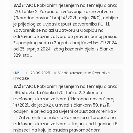
SAŽETAK:
1. Pobijanim rješenjem na temelju članka
170. točke 2. Zakona o izvršavanju kazne zatvora
("Narodne novine" broj 14/2021., dalje: ZIKZ), odbijen
je prijedlog za uvjetni otpust zatvorenika PČ. 1.1.
Zatvorenik se nalazi u Zatvoru u Gospiću na
izdržavanju kazne zatvora po pravomoćnoj presudi
Županijskog suda u Zagrebu broj Kov-Us-172/2024.,
od 25. srpnja 2024., zbog kaznenih djela iz članka
329. sta...
I Kž-...
23.09.2025.
Visoki kazneni sud Republike
Hrvatske
SAŽETAK:
1. Pobijanim rješenjem na temelju članka
166. stavka 1. i članka 170. točke 2. Zakona o
izvršavanju kazne zatvora ("Narodne novine" broj
14/2021., dalje: ZIKZ), u svezi s člankom 59. KZ/11.
odbijen je prijedlog za uvjetni otpust zatvorenika RI.
1.1. Zatvorenik se nalazi u Kaznionici u Turopolju na
izdržavanju kazne zatvora u trajanju od 1 godine i 6
mjeseci, na koju je osuđen pravomoćnom