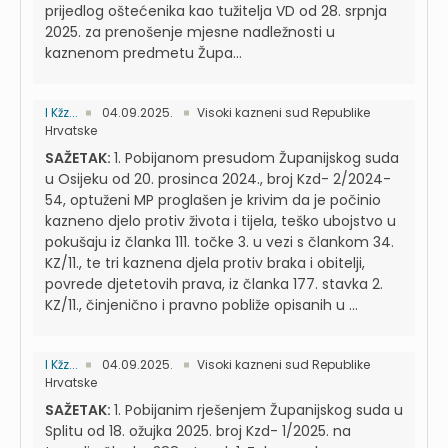
prijedlog oštećenika kao tužitelja VD od 28. srpnja
2025. za prenošenje mjesne nadležnosti u
kaznenom predmetu Župa...
I Kžz...
04.09.2025.
Visoki kazneni sud Republike
Hrvatske
SAŽETAK:
1. Pobijanom presudom Županijskog suda
u Osijeku od 20. prosinca 2024., broj Kzd- 2/2024-
54, optuženi MP proglašen je krivim da je počinio
kazneno djelo protiv života i tijela, teško ubojstvo u
pokušaju iz članka 111. točke 3. u vezi s člankom 34.
KZ/11., te tri kaznena djela protiv braka i obitelji,
povrede djetetovih prava, iz članka 177. stavka 2.
KZ/11., činjenično i pravno pobliže opisanih u ...
I Kžz...
04.09.2025.
Visoki kazneni sud Republike
Hrvatske
SAŽETAK:
1. Pobijanim rješenjem Županijskog suda u
Splitu od 18. ožujka 2025. broj Kzd- 1/2025. na