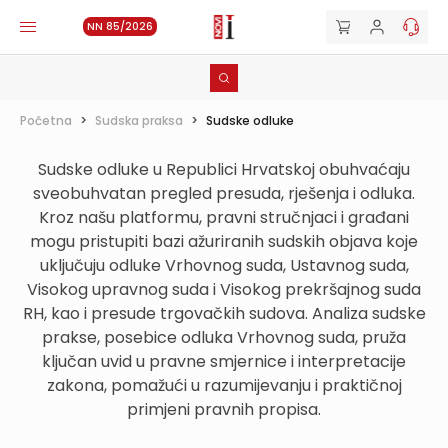
NN 85/2026
Početna
>
Sudska praksa
>
Sudske odluke
Sudske odluke u Republici Hrvatskoj obuhvaćaju
sveobuhvatan pregled presuda, rješenja i odluka.
Kroz našu platformu, pravni stručnjaci i građani
mogu pristupiti bazi ažuriranih sudskih objava koje
uključuju odluke Vrhovnog suda, Ustavnog suda,
Visokog upravnog suda i Visokog prekršajnog suda
RH, kao i presude trgovačkih sudova. Analiza sudske
prakse, posebice odluka Vrhovnog suda, pruža
ključan uvid u pravne smjernice i interpretacije
zakona, pomažući u razumijevanju i praktičnoj
primjeni pravnih propisa.