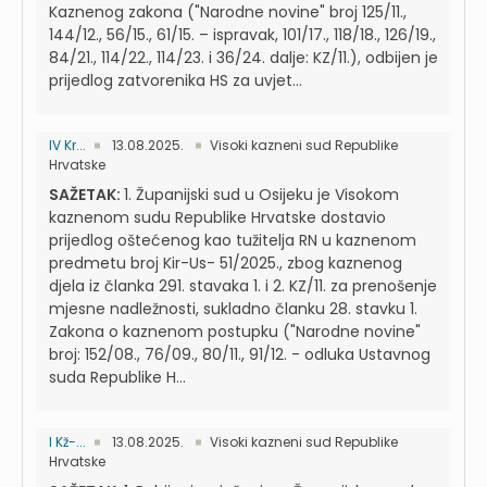
Kaznenog zakona ("Narodne novine" broj 125/11.,
144/12., 56/15., 61/15. – ispravak, 101/17., 118/18., 126/19.,
84/21., 114/22., 114/23. i 36/24. dalje: KZ/11.), odbijen je
prijedlog zatvorenika HS za uvjet...
IV Kr...
13.08.2025.
Visoki kazneni sud Republike
Hrvatske
SAŽETAK:
1. Županijski sud u Osijeku je Visokom
kaznenom sudu Republike Hrvatske dostavio
prijedlog oštećenog kao tužitelja RN u kaznenom
predmetu broj Kir-Us- 51/2025., zbog kaznenog
djela iz članka 291. stavaka 1. i 2. KZ/11. za prenošenje
mjesne nadležnosti, sukladno članku 28. stavku 1.
Zakona o kaznenom postupku ("Narodne novine"
broj: 152/08., 76/09., 80/11., 91/12. - odluka Ustavnog
suda Republike H...
I Kž-...
13.08.2025.
Visoki kazneni sud Republike
Hrvatske