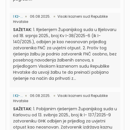
I Kž-...
06.08.2025.
Visoki kazneni sud Republike
Hrvatske
SAŽETAK:
1. Rješenjem Županijskog suda u Bjelovaru
od 18. srpnja 2025., broj Kv I-38/2025-6 (Ik I-
140/2025.), odbijen je kao neosnovan prijedlog
zatvorenika FNČ za uvjetni otpust. 2. Protiv tog
rješenja žalbu je podnio zatvorenik FNČ osobno, bez
posebnog navođenja žalbenih osnova, s
prijedlogom Visokom kaznenom sudu Republike
Hrvatske da usvoji žalbu te da preinači pobijano
rješenje na način da prihvati z...
I Kž-...
06.08.2025.
Visoki kazneni sud Republike
Hrvatske
SAŽETAK:
1. Pobijanim rješenjem Županijskog suda u
Karlovcu od 13. svibnja 2025., broj Ik I- 137/2025-9
zatvoreniku GHK odbijen je prijedlog za uvjetni
otpust kao neosnovan. Zatvorenik izdržava kaznu