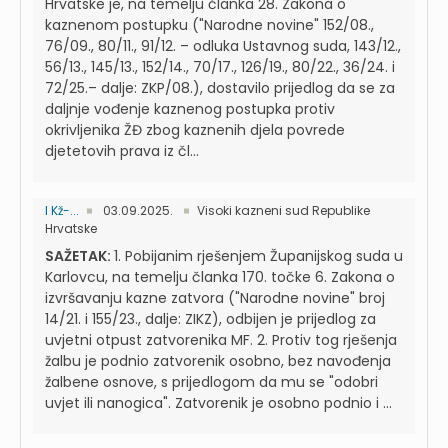
Hrvatske je, na temelju članka 28. Zakona o
kaznenom postupku ("Narodne novine" 152/08.,
76/09., 80/11., 91/12. – odluka Ustavnog suda, 143/12.,
56/13., 145/13., 152/14., 70/17., 126/19., 80/22., 36/24. i
72/25.– dalje: ZKP/08.), dostavilo prijedlog da se za
daljnje vođenje kaznenog postupka protiv
okrivljenika ŽĐ zbog kaznenih djela povrede
djetetovih prava iz čl...
I Kž-...
03.09.2025.
Visoki kazneni sud Republike
Hrvatske
SAŽETAK:
1. Pobijanim rješenjem Županijskog suda u
Karlovcu, na temelju članka 170. točke 6. Zakona o
izvršavanju kazne zatvora ("Narodne novine" broj
14/21. i 155/23., dalje: ZIKZ), odbijen je prijedlog za
uvjetni otpust zatvorenika MF. 2. Protiv tog rješenja
žalbu je podnio zatvorenik osobno, bez navođenja
žalbene osnove, s prijedlogom da mu se "odobri
uvjet ili nanogica". Zatvorenik je osobno podnio i ...