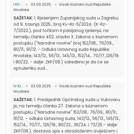
I Kž-...
03.09.2025.
Visoki kazneni sud Republike
Hrvatske
SAŽETAK:
1. Rješenjem Županijskog suda u Zagrebu
od 9. travnja 2025., broj Kv-Rz-5/2024. (K-Rz-
7/2022.), pod točkom II pobijanog rješenja, na
temelju članka 402. stavka 3. Zakona o kaznenom
postupku ("Narodne novine" broj 152/08., 76/09.,
80/11., 91/12. - Odluka Ustavnog suda Republike
Hrvatske, 143/12., 56/13., 145/13., 152/14., 70/17.,126/19.
i 80/22. - dalje: ZKP/08.) određeno je da će se
optuženiku sud...
IV Kr...
03.09.2025.
Visoki kazneni sud Republike
Hrvatske
SAŽETAK:
1. Predsjednik Općinskog suda u Vukovaru
je, na temelju članka 27. Zakona o kaznenom
postupku ("Narodne novine" 152/08., 76/09., 80/11.,
91/12. – odluka Ustavnog suda, 143/12., 56/13., 145/13.,
152/14., 70/17., 126/19., 80/22., 36/24. i 72/25.– dalje:
ZKP/08.), dostavio spis s obrazloženim izviješćem i