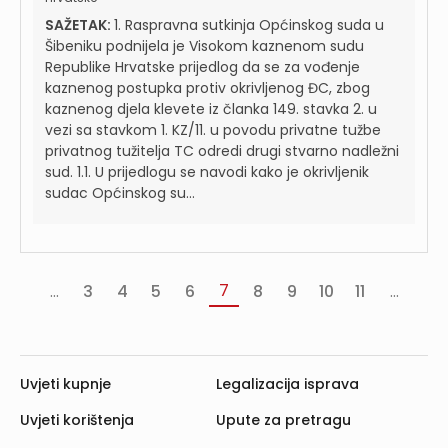
SAŽETAK:
1. Raspravna sutkinja Općinskog suda u
Šibeniku podnijela je Visokom kaznenom sudu
Republike Hrvatske prijedlog da se za vođenje
kaznenog postupka protiv okrivljenog ĐC, zbog
kaznenog djela klevete iz članka 149. stavka 2. u
vezi sa stavkom 1. KZ/11. u povodu privatne tužbe
privatnog tužitelja TC odredi drugi stvarno nadležni
sud. 1.1. U prijedlogu se navodi kako je okrivljenik
sudac Općinskog su...
7
...
3
4
5
6
8
9
10
11
...
«
‹
Slj
va
Prethodna
›
Uvjeti kupnje
Legalizacija isprava
Uvjeti korištenja
Upute za pretragu