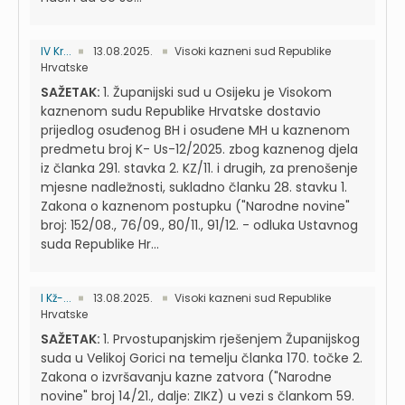
IV Kr...
13.08.2025.
Visoki kazneni sud Republike
Hrvatske
SAŽETAK:
1. Županijski sud u Osijeku je Visokom
kaznenom sudu Republike Hrvatske dostavio
prijedlog osuđenog BH i osuđene MH u kaznenom
predmetu broj K- Us-12/2025. zbog kaznenog djela
iz članka 291. stavka 2. KZ/11. i drugih, za prenošenje
mjesne nadležnosti, sukladno članku 28. stavku 1.
Zakona o kaznenom postupku ("Narodne novine"
broj: 152/08., 76/09., 80/11., 91/12. - odluka Ustavnog
suda Republike Hr...
I Kž-...
13.08.2025.
Visoki kazneni sud Republike
Hrvatske
SAŽETAK:
1. Prvostupanjskim rješenjem Županijskog
suda u Velikoj Gorici na temelju članka 170. točke 2.
Zakona o izvršavanju kazne zatvora ("Narodne
novine" broj 14/21., dalje: ZIKZ) u vezi s člankom 59.