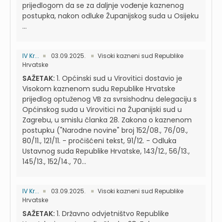
prijedlogom da se za daljnje vođenje kaznenog
postupka, nakon odluke Županijskog suda u Osijeku
...
IV Kr...
03.09.2025.
Visoki kazneni sud Republike
Hrvatske
SAŽETAK:
1. Općinski sud u Virovitici dostavio je
Visokom kaznenom sudu Republike Hrvatske
prijedlog optuženog VB za svrsishodnu delegaciju s
Općinskog suda u Virovitici na Županijski sud u
Zagrebu, u smislu članka 28. Zakona o kaznenom
postupku ("Narodne novine" broj 152/08., 76/09.,
80/11., 121/11. - pročišćeni tekst, 91/12. - Odluka
Ustavnog suda Republike Hrvatske, 143/12., 56/13.,
145/13., 152/14., 70...
IV Kr...
03.09.2025.
Visoki kazneni sud Republike
Hrvatske
SAŽETAK:
1. Državno odvjetništvo Republike