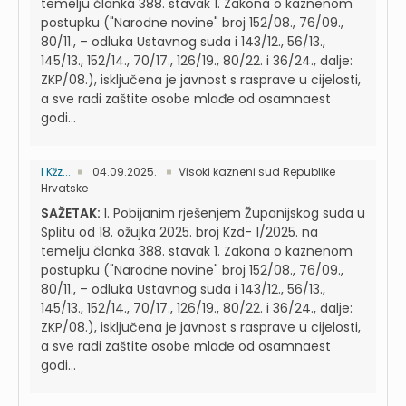
temelju članka 388. stavak 1. Zakona o kaznenom
postupku ("Narodne novine" broj 152/08., 76/09.,
80/11., – odluka Ustavnog suda i 143/12., 56/13.,
145/13., 152/14., 70/17., 126/19., 80/22. i 36/24., dalje:
ZKP/08.), isključena je javnost s rasprave u cijelosti,
a sve radi zaštite osobe mlađe od osamnaest
godi...
I Kžz...
04.09.2025.
Visoki kazneni sud Republike
Hrvatske
SAŽETAK:
1. Pobijanim rješenjem Županijskog suda u
Splitu od 18. ožujka 2025. broj Kzd- 1/2025. na
temelju članka 388. stavak 1. Zakona o kaznenom
postupku ("Narodne novine" broj 152/08., 76/09.,
80/11., – odluka Ustavnog suda i 143/12., 56/13.,
145/13., 152/14., 70/17., 126/19., 80/22. i 36/24., dalje:
ZKP/08.), isključena je javnost s rasprave u cijelosti,
a sve radi zaštite osobe mlađe od osamnaest
godi...