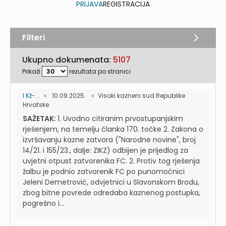
PRIJAVA
REGISTRACIJA
Filteri
Ukupno dokumenata:
5107
Prikaži
rezultata po stranici
I Kž-...
10.09.2025.
Visoki kazneni sud Republike
Hrvatske
SAŽETAK:
1. Uvodno citiranim prvostupanjskim
rješenjem, na temelju članka 170. točke 2. Zakona o
izvršavanju kazne zatvora ("Narodne novine", broj
14/21. i 155/23., dalje: ZIKZ) odbijen je prijedlog za
uvjetni otpust zatvorenika FC. 2. Protiv tog rješenja
žalbu je podnio zatvorenik FC po punomoćnici
Jeleni Demetrović, odvjetnici u Slavonskom Brodu,
zbog bitne povrede odredaba kaznenog postupka,
pogrešno i...