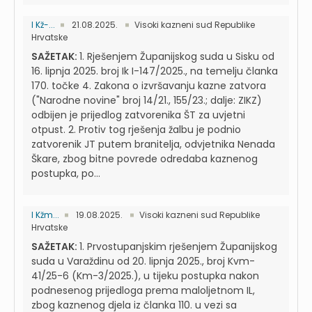
I Kž-...
21.08.2025.
Visoki kazneni sud Republike
Hrvatske
SAŽETAK:
1. Rješenjem Županijskog suda u Sisku od
16. lipnja 2025. broj Ik I-147/2025., na temelju članka
170. točke 4. Zakona o izvršavanju kazne zatvora
("Narodne novine" broj 14/21., 155/23.; dalje: ZIKZ)
odbijen je prijedlog zatvorenika ŠT za uvjetni
otpust. 2. Protiv tog rješenja žalbu je podnio
zatvorenik JT putem branitelja, odvjetnika Nenada
Škare, zbog bitne povrede odredaba kaznenog
postupka, po...
I Kžm...
19.08.2025.
Visoki kazneni sud Republike
Hrvatske
SAŽETAK:
1. Prvostupanjskim rješenjem Županijskog
suda u Varaždinu od 20. lipnja 2025., broj Kvm-
41/25-6 (Km-3/2025.), u tijeku postupka nakon
podnesenog prijedloga prema maloljetnom IL,
zbog kaznenog djela iz članka 110. u vezi sa