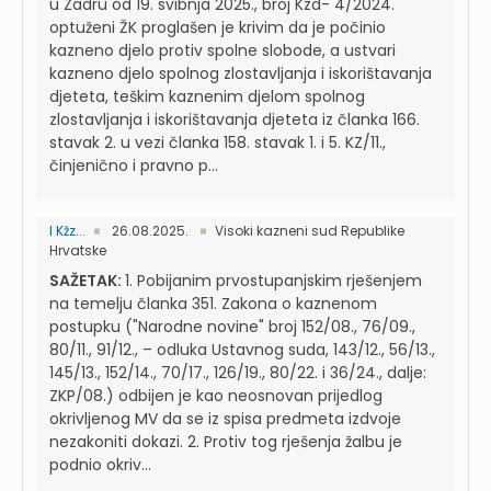
u Zadru od 19. svibnja 2025., broj Kzd- 4/2024.
optuženi ŽK proglašen je krivim da je počinio
kazneno djelo protiv spolne slobode, a ustvari
kazneno djelo spolnog zlostavljanja i iskorištavanja
djeteta, teškim kaznenim djelom spolnog
zlostavljanja i iskorištavanja djeteta iz članka 166.
stavak 2. u vezi članka 158. stavak 1. i 5. KZ/11.,
činjenično i pravno p...
I Kžz...
26.08.2025.
Visoki kazneni sud Republike
Hrvatske
SAŽETAK:
1. Pobijanim prvostupanjskim rješenjem
na temelju članka 351. Zakona o kaznenom
postupku ("Narodne novine" broj 152/08., 76/09.,
80/11., 91/12., – odluka Ustavnog suda, 143/12., 56/13.,
145/13., 152/14., 70/17., 126/19., 80/22. i 36/24., dalje:
ZKP/08.) odbijen je kao neosnovan prijedlog
okrivljenog MV da se iz spisa predmeta izdvoje
nezakoniti dokazi. 2. Protiv tog rješenja žalbu je
podnio okriv...