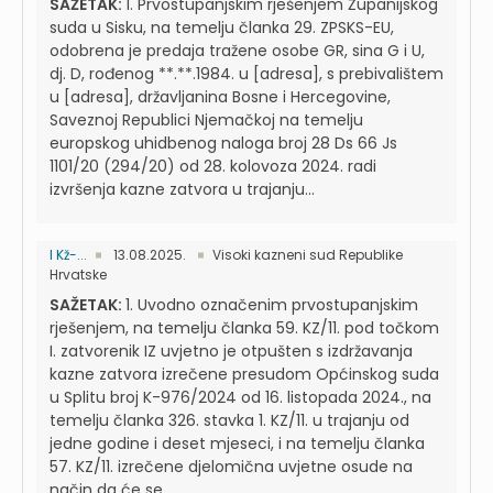
SAŽETAK:
1. Prvostupanjskim rješenjem Županijskog
suda u Sisku, na temelju članka 29. ZPSKS-EU,
odobrena je predaja tražene osobe GR, sina G i U,
dj. D, rođenog **.**.1984. u [adresa], s prebivalištem
u [adresa], državljanina Bosne i Hercegovine,
Saveznoj Republici Njemačkoj na temelju
europskog uhidbenog naloga broj 28 Ds 66 Js
1101/20 (294/20) od 28. kolovoza 2024. radi
izvršenja kazne zatvora u trajanju...
I Kž-...
13.08.2025.
Visoki kazneni sud Republike
Hrvatske
SAŽETAK:
1. Uvodno označenim prvostupanjskim
rješenjem, na temelju članka 59. KZ/11. pod točkom
I. zatvorenik IZ uvjetno je otpušten s izdržavanja
kazne zatvora izrečene presudom Općinskog suda
u Splitu broj K-976/2024 od 16. listopada 2024., na
temelju članka 326. stavka 1. KZ/11. u trajanju od
jedne godine i deset mjeseci, i na temelju članka
57. KZ/11. izrečene djelomična uvjetne osude na
način da će se...