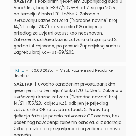
SAŽETAK:
1. Pobijanim rješenjem Županijskog suda u
Varaždinu, broj Ik I-367/2025-8 od 7. srpnja 2025.,
na temelju članka 170. točke 2. Zakona o
izvršavanju kazne zatvora ("Narodne novine" broj
14/21., dalje: ZIKZ) zatvoreniku PG odbijen je
prijedlog za uvjetni otpust kao neosnovan.
Zatvorenik izdržava kaznu zatvora u trajanju od 2
godine i 4 mjeseca, po presudi Županijskog suda u
Zagrebu broj Kov-Us-59/202...
I Kž-...
06.08.2025.
Visoki kazneni sud Republike
Hrvatske
SAŽETAK:
1. Uvodno označenim prvostupanjskim
rješenjem, na temelju članka 170. točke 2. Zakona o
izvršavanju kazne zatvora ("Narodne novine" broj
14/21. i 155/23., dalje: ZIKZ), odbijen je prijedlog
zatvorenika OE za uvjetni otpust. 2. Protiv tog
rješenja žalbu je podnio zatvorenik OE osobno, bez
posebnog navođenja žalbenih osnova, a iz sadržaja
žalbe proizlazi da je izjavljena zbog žalbene osnove
pogrešn...