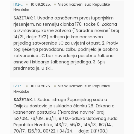
I Kž-...
10.09.2025.
Visoki kazneni sud Republike
Hrvatske
SAŽETAK:
1. Uvodno označenim prvostupanjskim
rješenjem, na temelju članka 170. točke 6. Zakona
o izvršavanju kazne zatvora ("Narodne novine" broj
14/21., dalje: ZIKZ) odbijen je kao neosnovan
prijedlog zatvorenice JC za uvjetni otpust. 2. Protiv
tog rješenja pravodobnu žalbu podnijela je osobno
zatvorenica JC bez navođenja posebne žalbene
osnove i isticanja žalbenog prijedloga. 3. Spis
predmeta je, u skl...
IV Kr...
10.09.2025.
Visoki kazneni sud Republike
Hrvatske
SAŽETAK:
1. Sudac istrage Županijskog suda u
Osijeku dostavio je sukladno članku 28. Zakona o
kaznenom postupku ("Narodne novine" broj
152/08., 76/09., 80/11., 91/12.-odluka Ustavnog suda
Republike Hrvatske, 143/12., 56/13., 145/13., 152/14.,
70/17., 126/19., 80/22. i 34/24. – dalje: ZKP/08.)