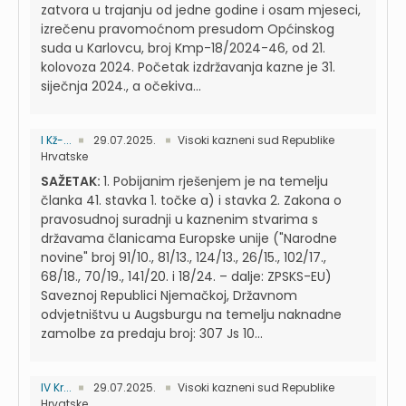
zatvora u trajanju od jedne godine i osam mjeseci,
izrečenu pravomoćnom presudom Općinskog
suda u Karlovcu, broj Kmp-18/2024-46, od 21.
kolovoza 2024. Početak izdržavanja kazne je 31.
siječnja 2024., a očekiva...
I Kž-...
29.07.2025.
Visoki kazneni sud Republike
Hrvatske
SAŽETAK:
1. Pobijanim rješenjem je na temelju
članka 41. stavka 1. točke a) i stavka 2. Zakona o
pravosudnoj suradnji u kaznenim stvarima s
državama članicama Europske unije ("Narodne
novine" broj 91/10., 81/13., 124/13., 26/15., 102/17.,
68/18., 70/19., 141/20. i 18/24. – dalje: ZPSKS-EU)
Saveznoj Republici Njemačkoj, Državnom
odvjetništvu u Augsburgu na temelju naknadne
zamolbe za predaju broj: 307 Js 10...
IV Kr...
29.07.2025.
Visoki kazneni sud Republike
Hrvatske