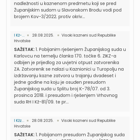
nadležnosti u kaznenom predmetu koji se pred
Županijskim sudom u Slavonskom Brodu vodi pod
brojem Kov-3/2022. protiv okriv...
I Kž-...
28.08.2025.
Visoki kazneni sud Republike
Hrvatske
SAŽETAK:
1. Pobijanim rješenjem Županijskog suda u
Karlovcu na temelju članka 170. točke 6. ZIKZ-a
odbijen je prijedlog za uvjetni otpust zatvorenika
ZA. Zatvorenik se nalazi u Kaznionici u Turopolju na
izdržavanju kazne zatvora u trajanju dvadeset i
jedne godine na koju je osuđen presudom
Županijskog suda u Splitu broj K-78/07. od 3.
prosinca 2018. i presudom i rješenjem Vrhovnog
suda RH I Kž-81/09. te pr...
I Kžz...
28.08.2025.
Visoki kazneni sud Republike
Hrvatske
SAŽETAK:
1. Pobijanom presudom Županijskog suda