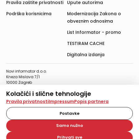
Pravila zaštite privatnosti
Upute autorima
Podrška korisnicima
Modernizacija Zakona o
obveznim odnosima
List Informator - promo
TESTIRAM CACHE
Digitalna izdanja
Novi informator d.o.o.
Kneza Mislava 7/1
10000 Zagreb
Telefon: 01/4555-454
Kolačići i slične tehnologije
Telefaks: 01/4612-553
info@informator.hr
Na našoj web stranici koristimo kolačiće i slične
Pravila privatnosti
Impressum
Popis partnera
tehnologije za pohranu, čitanje i obradu informacija na
vašem uređaju. Time poboljšavamo korisničko iskustvo,
Postavke
PRATITE NAS:
analiziramo promet na stranici te prikazujemo sadržaje i
oglase koji vas zanimaju. Korisnički profili mogu se kreirati
Samo nužno
na više web stranica i uređaja u tu svrhu. Naši partneri
također koriste ove tehnologije.
Prihvati sve
© 2026. Novi informator d.o.o. Sva prava zadržana.