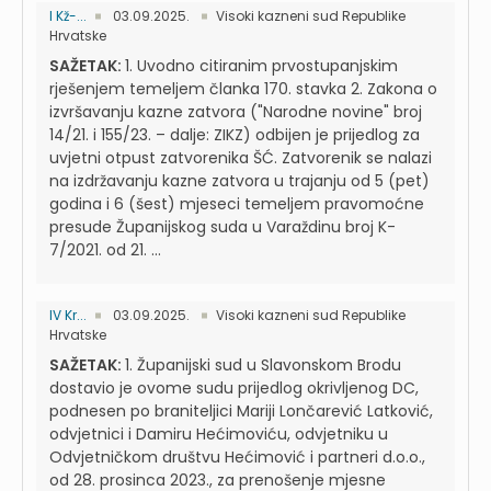
I Kž-...
03.09.2025.
Visoki kazneni sud Republike
Hrvatske
SAŽETAK:
1. Uvodno citiranim prvostupanjskim
rješenjem temeljem članka 170. stavka 2. Zakona o
izvršavanju kazne zatvora ("Narodne novine" broj
14/21. i 155/23. – dalje: ZIKZ) odbijen je prijedlog za
uvjetni otpust zatvorenika ŠĆ. Zatvorenik se nalazi
na izdržavanju kazne zatvora u trajanju od 5 (pet)
godina i 6 (šest) mjeseci temeljem pravomoćne
presude Županijskog suda u Varaždinu broj K-
7/2021. od 21. ...
IV Kr...
03.09.2025.
Visoki kazneni sud Republike
Hrvatske
SAŽETAK:
1. Županijski sud u Slavonskom Brodu
dostavio je ovome sudu prijedlog okrivljenog DC,
podnesen po braniteljici Mariji Lončarević Latković,
odvjetnici i Damiru Hećimoviću, odvjetniku u
Odvjetničkom društvu Hećimović i partneri d.o.o.,
od 28. prosinca 2023., za prenošenje mjesne