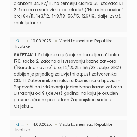
člankom 34. KZ/11., na temelju članka 65. stavaka 1. i
2. Zakona o sudovima za mladež ("Narodne novine"
broj 84/11., 143/12., 148/13., 56/15., 126/19., dalje: ZSM),
maloljetnom ...
I Kž-...
19.08.2025.
Visoki kazneni sud Republike
Hrvatske
SAŽETAK:
1. Pobijanim rješenjem temeljem članka
170. točke 2. Zakona o izvršavanju kazne zatvora
("Narodne novine" broj 14/2021. i 155/23., dalje: ZIKZ)
odbijen je prijedlog za uvjetni otpust zatvorenika
CD. 1.1. Zatvorenik se nalazi u Kaznionici u Lipovici -
Popovači na izdržavanju jedinstvene kazne zatvora
u trajanju od 9 (devet) godina, na koju je osuđen
pravomoćnom presudom Županijskog suda u
Osijeku ...
I Kž-...
14.08.2025.
Visoki kazneni sud Republike
Hrvatske