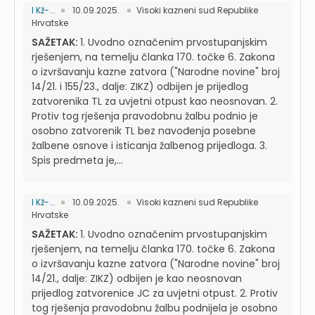
I Kž-...
10.09.2025.
Visoki kazneni sud Republike
Hrvatske
SAŽETAK:
1. Uvodno označenim prvostupanjskim
rješenjem, na temelju članka 170. točke 6. Zakona
o izvršavanju kazne zatvora ("Narodne novine" broj
14/21. i 155/23., dalje: ZIKZ) odbijen je prijedlog
zatvorenika TL za uvjetni otpust kao neosnovan. 2.
Protiv tog rješenja pravodobnu žalbu podnio je
osobno zatvorenik TL bez navođenja posebne
žalbene osnove i isticanja žalbenog prijedloga. 3.
Spis predmeta je,...
I Kž-...
10.09.2025.
Visoki kazneni sud Republike
Hrvatske
SAŽETAK:
1. Uvodno označenim prvostupanjskim
rješenjem, na temelju članka 170. točke 6. Zakona
o izvršavanju kazne zatvora ("Narodne novine" broj
14/21., dalje: ZIKZ) odbijen je kao neosnovan
prijedlog zatvorenice JC za uvjetni otpust. 2. Protiv
tog rješenja pravodobnu žalbu podnijela je osobno