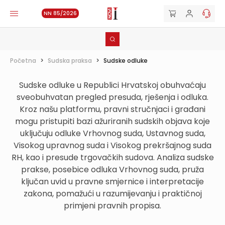
NN 85/2026
Početna
>
Sudska praksa
>
Sudske odluke
Sudske odluke u Republici Hrvatskoj obuhvaćaju
sveobuhvatan pregled presuda, rješenja i odluka.
Kroz našu platformu, pravni stručnjaci i građani
mogu pristupiti bazi ažuriranih sudskih objava koje
uključuju odluke Vrhovnog suda, Ustavnog suda,
Visokog upravnog suda i Visokog prekršajnog suda
RH, kao i presude trgovačkih sudova. Analiza sudske
prakse, posebice odluka Vrhovnog suda, pruža
ključan uvid u pravne smjernice i interpretacije
zakona, pomažući u razumijevanju i praktičnoj
primjeni pravnih propisa.