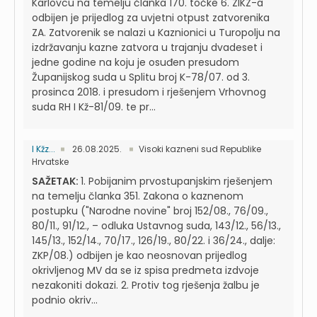
Karlovcu na temelju članka 170. točke 6. ZIKZ-a
odbijen je prijedlog za uvjetni otpust zatvorenika
ZA. Zatvorenik se nalazi u Kaznionici u Turopolju na
izdržavanju kazne zatvora u trajanju dvadeset i
jedne godine na koju je osuđen presudom
Županijskog suda u Splitu broj K-78/07. od 3.
prosinca 2018. i presudom i rješenjem Vrhovnog
suda RH I Kž-81/09. te pr...
I Kžz...
26.08.2025.
Visoki kazneni sud Republike
Hrvatske
SAŽETAK:
1. Pobijanim prvostupanjskim rješenjem
na temelju članka 351. Zakona o kaznenom
postupku ("Narodne novine" broj 152/08., 76/09.,
80/11., 91/12., – odluka Ustavnog suda, 143/12., 56/13.,
145/13., 152/14., 70/17., 126/19., 80/22. i 36/24., dalje:
ZKP/08.) odbijen je kao neosnovan prijedlog
okrivljenog MV da se iz spisa predmeta izdvoje
nezakoniti dokazi. 2. Protiv tog rješenja žalbu je
podnio okriv...