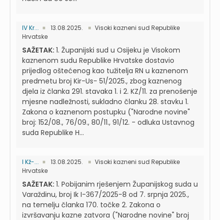
IV Kr...
13.08.2025.
Visoki kazneni sud Republike
Hrvatske
SAŽETAK:
1. Županijski sud u Osijeku je Visokom
kaznenom sudu Republike Hrvatske dostavio
prijedlog oštećenog kao tužitelja RN u kaznenom
predmetu broj Kir-Us- 51/2025., zbog kaznenog
djela iz članka 291. stavaka 1. i 2. KZ/11. za prenošenje
mjesne nadležnosti, sukladno članku 28. stavku 1.
Zakona o kaznenom postupku ("Narodne novine"
broj: 152/08., 76/09., 80/11., 91/12. - odluka Ustavnog
suda Republike H...
I Kž-...
13.08.2025.
Visoki kazneni sud Republike
Hrvatske
SAŽETAK:
1. Pobijanim rješenjem Županijskog suda u
Varaždinu, broj Ik I-367/2025-8 od 7. srpnja 2025.,
na temelju članka 170. točke 2. Zakona o
izvršavanju kazne zatvora ("Narodne novine" broj