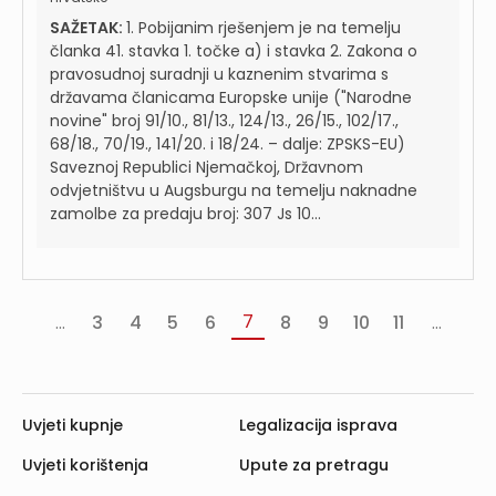
SAŽETAK:
1. Pobijanim rješenjem je na temelju
članka 41. stavka 1. točke a) i stavka 2. Zakona o
pravosudnoj suradnji u kaznenim stvarima s
državama članicama Europske unije ("Narodne
novine" broj 91/10., 81/13., 124/13., 26/15., 102/17.,
68/18., 70/19., 141/20. i 18/24. – dalje: ZPSKS-EU)
Saveznoj Republici Njemačkoj, Državnom
odvjetništvu u Augsburgu na temelju naknadne
zamolbe za predaju broj: 307 Js 10...
7
...
3
4
5
6
8
9
10
11
...
«
‹
Slj
va
Prethodna
›
Uvjeti kupnje
Legalizacija isprava
Uvjeti korištenja
Upute za pretragu