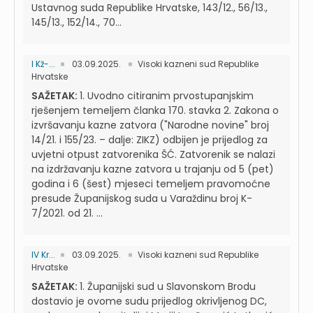
Ustavnog suda Republike Hrvatske, 143/12., 56/13.,
145/13., 152/14., 70...
I Kž-...
03.09.2025.
Visoki kazneni sud Republike
Hrvatske
SAŽETAK:
1. Uvodno citiranim prvostupanjskim
rješenjem temeljem članka 170. stavka 2. Zakona o
izvršavanju kazne zatvora ("Narodne novine" broj
14/21. i 155/23. – dalje: ZIKZ) odbijen je prijedlog za
uvjetni otpust zatvorenika ŠĆ. Zatvorenik se nalazi
na izdržavanju kazne zatvora u trajanju od 5 (pet)
godina i 6 (šest) mjeseci temeljem pravomoćne
presude Županijskog suda u Varaždinu broj K-
7/2021. od 21. ...
IV Kr...
03.09.2025.
Visoki kazneni sud Republike
Hrvatske
SAŽETAK:
1. Županijski sud u Slavonskom Brodu
dostavio je ovome sudu prijedlog okrivljenog DC,