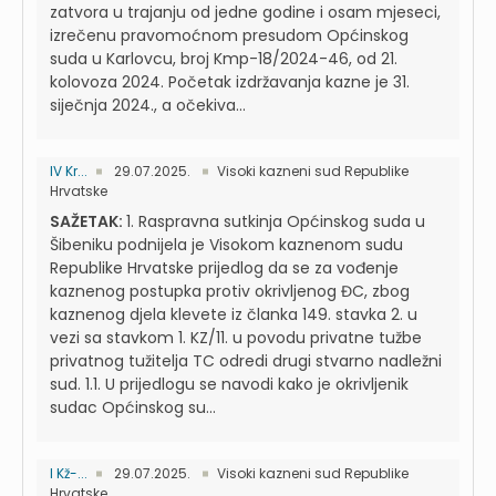
zatvora u trajanju od jedne godine i osam mjeseci,
izrečenu pravomoćnom presudom Općinskog
suda u Karlovcu, broj Kmp-18/2024-46, od 21.
kolovoza 2024. Početak izdržavanja kazne je 31.
siječnja 2024., a očekiva...
IV Kr...
29.07.2025.
Visoki kazneni sud Republike
Hrvatske
SAŽETAK:
1. Raspravna sutkinja Općinskog suda u
Šibeniku podnijela je Visokom kaznenom sudu
Republike Hrvatske prijedlog da se za vođenje
kaznenog postupka protiv okrivljenog ĐC, zbog
kaznenog djela klevete iz članka 149. stavka 2. u
vezi sa stavkom 1. KZ/11. u povodu privatne tužbe
privatnog tužitelja TC odredi drugi stvarno nadležni
sud. 1.1. U prijedlogu se navodi kako je okrivljenik
sudac Općinskog su...
I Kž-...
29.07.2025.
Visoki kazneni sud Republike
Hrvatske