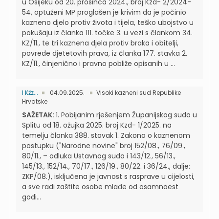
u Osijeku od 20. prosinca 2024., broj Kzd- 2/2024-
54, optuženi MP proglašen je krivim da je počinio
kazneno djelo protiv života i tijela, teško ubojstvo u
pokušaju iz članka 111. točke 3. u vezi s člankom 34.
KZ/11., te tri kaznena djela protiv braka i obitelji,
povrede djetetovih prava, iz članka 177. stavka 2.
KZ/11., činjenično i pravno pobliže opisanih u ...
I Kžz...
04.09.2025.
Visoki kazneni sud Republike
Hrvatske
SAŽETAK:
1. Pobijanim rješenjem Županijskog suda u
Splitu od 18. ožujka 2025. broj Kzd- 1/2025. na
temelju članka 388. stavak 1. Zakona o kaznenom
postupku ("Narodne novine" broj 152/08., 76/09.,
80/11., – odluka Ustavnog suda i 143/12., 56/13.,
145/13., 152/14., 70/17., 126/19., 80/22. i 36/24., dalje:
ZKP/08.), isključena je javnost s rasprave u cijelosti,
a sve radi zaštite osobe mlađe od osamnaest
godi...