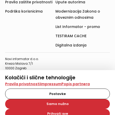
Pravila zaštite privatnosti
Upute autorima
Podrška korisnicima
Modernizacija Zakona o
obveznim odnosima
List Informator - promo
TESTIRAM CACHE
Digitalna izdanja
Novi informator d.o.o.
Kneza Mislava 7/1
10000 Zagreb
Telefon: 01/4555-454
Kolačići i slične tehnologije
Telefaks: 01/4612-553
info@informator.hr
Na našoj web stranici koristimo kolačiće i slične
Pravila privatnosti
Impressum
Popis partnera
tehnologije za pohranu, čitanje i obradu informacija na
vašem uređaju. Time poboljšavamo korisničko iskustvo,
Postavke
PRATITE NAS:
analiziramo promet na stranici te prikazujemo sadržaje i
oglase koji vas zanimaju. Korisnički profili mogu se kreirati
Samo nužno
na više web stranica i uređaja u tu svrhu. Naši partneri
također koriste ove tehnologije.
Prihvati sve
© 2026. Novi informator d.o.o. Sva prava zadržana.