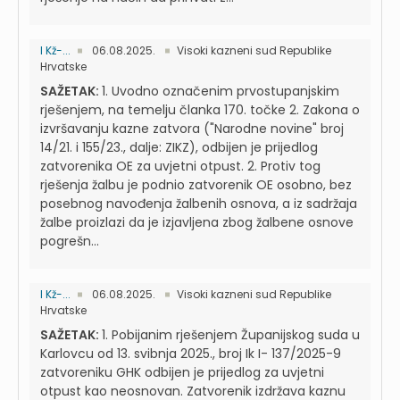
I Kž-...
06.08.2025.
Visoki kazneni sud Republike
Hrvatske
SAŽETAK:
1. Uvodno označenim prvostupanjskim
rješenjem, na temelju članka 170. točke 2. Zakona o
izvršavanju kazne zatvora ("Narodne novine" broj
14/21. i 155/23., dalje: ZIKZ), odbijen je prijedlog
zatvorenika OE za uvjetni otpust. 2. Protiv tog
rješenja žalbu je podnio zatvorenik OE osobno, bez
posebnog navođenja žalbenih osnova, a iz sadržaja
žalbe proizlazi da je izjavljena zbog žalbene osnove
pogrešn...
I Kž-...
06.08.2025.
Visoki kazneni sud Republike
Hrvatske
SAŽETAK:
1. Pobijanim rješenjem Županijskog suda u
Karlovcu od 13. svibnja 2025., broj Ik I- 137/2025-9
zatvoreniku GHK odbijen je prijedlog za uvjetni
otpust kao neosnovan. Zatvorenik izdržava kaznu