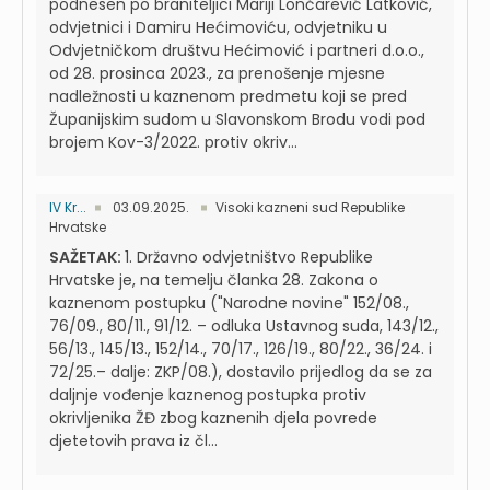
podnesen po braniteljici Mariji Lončarević Latković,
odvjetnici i Damiru Hećimoviću, odvjetniku u
Odvjetničkom društvu Hećimović i partneri d.o.o.,
od 28. prosinca 2023., za prenošenje mjesne
nadležnosti u kaznenom predmetu koji se pred
Županijskim sudom u Slavonskom Brodu vodi pod
brojem Kov-3/2022. protiv okriv...
IV Kr...
03.09.2025.
Visoki kazneni sud Republike
Hrvatske
SAŽETAK:
1. Državno odvjetništvo Republike
Hrvatske je, na temelju članka 28. Zakona o
kaznenom postupku ("Narodne novine" 152/08.,
76/09., 80/11., 91/12. – odluka Ustavnog suda, 143/12.,
56/13., 145/13., 152/14., 70/17., 126/19., 80/22., 36/24. i
72/25.– dalje: ZKP/08.), dostavilo prijedlog da se za
daljnje vođenje kaznenog postupka protiv
okrivljenika ŽĐ zbog kaznenih djela povrede
djetetovih prava iz čl...