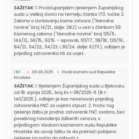
SAŽETAK:
1. Prvostupanjskim rješenjem Županijskog
suda u Velikoj Gorici na temelju članka 170. točke 2.
Zakona o izvršavanju kazne zatvora ("Narodne
novine" broj 14/21., dalje: ZIKZ) u vezi s člankom 59.
Kaznenog zakona ("Narodne novine" broj 125/11.,
144/12., 56/15., 61/15. – ispravak, 101/17., 118/18., 126/19.,
84/21., 114/22., 114/23. i 36/24. dalje: KZ/11.), odbijen je
prijedlog zatvorenika HS za uvjet...
I Kž-...
06.08.2025.
Visoki kazneni sud Republike
Hrvatske
SAŽETAK:
1. Rješenjem Županijskog suda u Bjelovaru
od 18. srpnja 2025., broj Kv I-38/2025-6 (Ik I-
140/2025.), odbijen je kao neosnovan prijedlog
zatvorenika FNČ za uvjetni otpust. 2. Protiv tog
rješenja žalbu je podnio zatvorenik FNČ osobno, bez
posebnog navođenja žalbenih osnova, s
prijedlogom Visokom kaznenom sudu Republike
Hrvatske da usvoji žalbu te da preinači pobijano
rješenje na način da prihvati z...