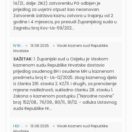
14/21., dalje: ZIKZ) zatvoreniku PG odbijen je
prijedlog za uvjetni otpust kao neosnovan.
Zatvorenik izdržava kaznu zatvora u trajanju od 2
godine i 4 mjeseca, po presudi Županijskog suda u
Zagrebu broj Kov-Us-59/202...
IV Kr...
13.08.2025.
Visoki kazneni sud Republike
Hrvatske
SAŽETAK:
1. Županijski sud u Osijeku je Visokom
kaznenom sudu Republike Hrvatske dostavio
prijedlog osuđenog BH i osuđene MH u kaznenom
predmetu broj K- Us-12/2025. zbog kaznenog djela
iz članka 291. stavka 2. KZ/11. i drugih, za prenošenje
mjesne nadležnosti, sukladno članku 28. stavku 1.
Zakona o kaznenom postupku ("Narodne novine"
broj: 152/08., 76/09., 80/11., 91/12. - odluka Ustavnog
suda Republike Hr...
I Kž-...
13.08.2025.
Visoki kazneni sud Republike
Hrvatske