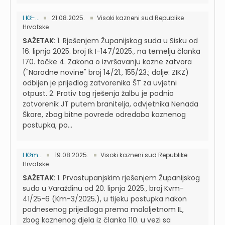
I Kž-...
21.08.2025.
Visoki kazneni sud Republike
Hrvatske
SAŽETAK:
1. Rješenjem Županijskog suda u Sisku od
16. lipnja 2025. broj Ik I-147/2025., na temelju članka
170. točke 4. Zakona o izvršavanju kazne zatvora
("Narodne novine" broj 14/21., 155/23.; dalje: ZIKZ)
odbijen je prijedlog zatvorenika ŠT za uvjetni
otpust. 2. Protiv tog rješenja žalbu je podnio
zatvorenik JT putem branitelja, odvjetnika Nenada
Škare, zbog bitne povrede odredaba kaznenog
postupka, po...
I Kžm...
19.08.2025.
Visoki kazneni sud Republike
Hrvatske
SAŽETAK:
1. Prvostupanjskim rješenjem Županijskog
suda u Varaždinu od 20. lipnja 2025., broj Kvm-
41/25-6 (Km-3/2025.), u tijeku postupka nakon
podnesenog prijedloga prema maloljetnom IL,
zbog kaznenog djela iz članka 110. u vezi sa