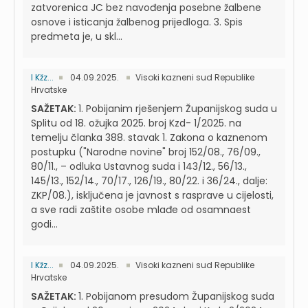
zatvorenica JC bez navođenja posebne žalbene
osnove i isticanja žalbenog prijedloga. 3. Spis
predmeta je, u skl...
I Kžz...
04.09.2025.
Visoki kazneni sud Republike
Hrvatske
SAŽETAK:
1. Pobijanim rješenjem Županijskog suda u
Splitu od 18. ožujka 2025. broj Kzd- 1/2025. na
temelju članka 388. stavak 1. Zakona o kaznenom
postupku ("Narodne novine" broj 152/08., 76/09.,
80/11., – odluka Ustavnog suda i 143/12., 56/13.,
145/13., 152/14., 70/17., 126/19., 80/22. i 36/24., dalje:
ZKP/08.), isključena je javnost s rasprave u cijelosti,
a sve radi zaštite osobe mlađe od osamnaest
godi...
I Kžz...
04.09.2025.
Visoki kazneni sud Republike
Hrvatske
SAŽETAK:
1. Pobijanom presudom Županijskog suda