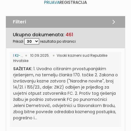
PRIJAVA
REGISTRACIJA
Filteri
Ukupno dokumenata:
461
Prikaži
rezultata po stranici
I Kž-...
10.09.2025.
Visoki kazneni sud Republike
Hrvatske
SAŽETAK:
1. Uvodno citiranim prvostupanjskim
rješenjem, na temelju članka 170. točke 2. Zakona o
izvršavanju kazne zatvora ("Narodne novine", broj
14/21. i 155/23., dalje: ZIKZ) odbijen je prijedlog za
uvjetni otpust zatvorenika FC. 2. Protiv tog rješenja
žalbu je podnio zatvorenik FC po punomoćnici
Jeleni Demetrović, odvjetnici u Slavonskom Brodu,
zbog bitne povrede odredaba kaznenog postupka,
pogrešno i...