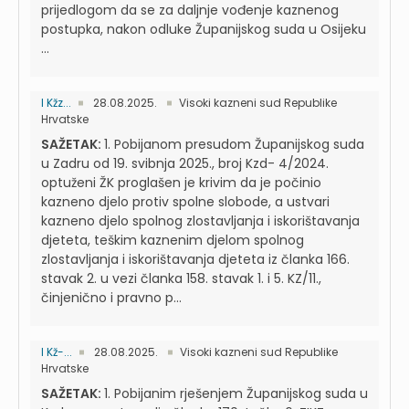
prijedlogom da se za daljnje vođenje kaznenog
postupka, nakon odluke Županijskog suda u Osijeku
...
I Kžz...
28.08.2025.
Visoki kazneni sud Republike
Hrvatske
SAŽETAK:
1. Pobijanom presudom Županijskog suda
u Zadru od 19. svibnja 2025., broj Kzd- 4/2024.
optuženi ŽK proglašen je krivim da je počinio
kazneno djelo protiv spolne slobode, a ustvari
kazneno djelo spolnog zlostavljanja i iskorištavanja
djeteta, teškim kaznenim djelom spolnog
zlostavljanja i iskorištavanja djeteta iz članka 166.
stavak 2. u vezi članka 158. stavak 1. i 5. KZ/11.,
činjenično i pravno p...
I Kž-...
28.08.2025.
Visoki kazneni sud Republike
Hrvatske
SAŽETAK:
1. Pobijanim rješenjem Županijskog suda u