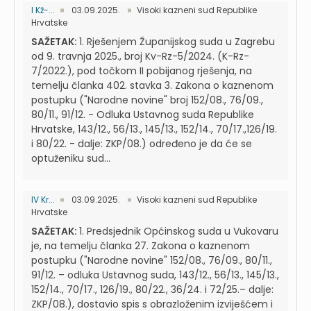
I Kž-...
03.09.2025.
Visoki kazneni sud Republike
Hrvatske
SAŽETAK:
1. Rješenjem Županijskog suda u Zagrebu
od 9. travnja 2025., broj Kv-Rz-5/2024. (K-Rz-
7/2022.), pod točkom II pobijanog rješenja, na
temelju članka 402. stavka 3. Zakona o kaznenom
postupku ("Narodne novine" broj 152/08., 76/09.,
80/11., 91/12. - Odluka Ustavnog suda Republike
Hrvatske, 143/12., 56/13., 145/13., 152/14., 70/17.,126/19.
i 80/22. - dalje: ZKP/08.) određeno je da će se
optuženiku sud...
IV Kr...
03.09.2025.
Visoki kazneni sud Republike
Hrvatske
SAŽETAK:
1. Predsjednik Općinskog suda u Vukovaru
je, na temelju članka 27. Zakona o kaznenom
postupku ("Narodne novine" 152/08., 76/09., 80/11.,
91/12. – odluka Ustavnog suda, 143/12., 56/13., 145/13.,
152/14., 70/17., 126/19., 80/22., 36/24. i 72/25.– dalje:
ZKP/08.), dostavio spis s obrazloženim izviješćem i