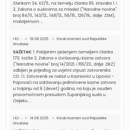
člankom 34. KZ/11., na temelju članka 65. stavaka 1. i
2. Zakona o sudovima za mladež ("Narodne novine"
broj 84/11., 143/12., 148/13., 56/15., 126/19., dalje: ZSM),
maloljetnom ...
I Kž-...
19.08.2025.
Visoki kazneni sud Republike
Hrvatske
SAŽETAK:
1. Pobijanim rješenjem temeljem članka
170. točke 2. Zakona o izvršavanju kazne zatvora
("Narodne novine" broj 14/2021. i 155/23., dalje: ZIKZ)
odbijen je prijedlog za uvjetni otpust zatvorenika
CD. 1.1. Zatvorenik se nalazi u Kaznionici u Lipovici -
Popovači na izdržavanju jedinstvene kazne zatvora
u trajanju od 9 (devet) godina, na koju je osuđen
pravomoćnom presudom Županijskog suda u
Osijeku ...
I Kž-...
14.08.2025.
Visoki kazneni sud Republike
Hrvatske