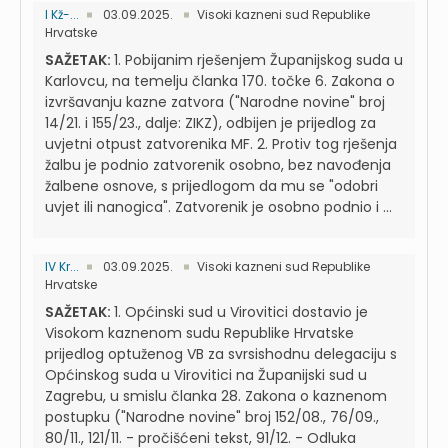
I Kž-...
03.09.2025.
Visoki kazneni sud Republike
Hrvatske
SAŽETAK:
1. Pobijanim rješenjem Županijskog suda u
Karlovcu, na temelju članka 170. točke 6. Zakona o
izvršavanju kazne zatvora ("Narodne novine" broj
14/21. i 155/23., dalje: ZIKZ), odbijen je prijedlog za
uvjetni otpust zatvorenika MF. 2. Protiv tog rješenja
žalbu je podnio zatvorenik osobno, bez navođenja
žalbene osnove, s prijedlogom da mu se "odobri
uvjet ili nanogica". Zatvorenik je osobno podnio i ...
IV Kr...
03.09.2025.
Visoki kazneni sud Republike
Hrvatske
SAŽETAK:
1. Općinski sud u Virovitici dostavio je
Visokom kaznenom sudu Republike Hrvatske
prijedlog optuženog VB za svrsishodnu delegaciju s
Općinskog suda u Virovitici na Županijski sud u
Zagrebu, u smislu članka 28. Zakona o kaznenom
postupku ("Narodne novine" broj 152/08., 76/09.,
80/11., 121/11. - pročišćeni tekst, 91/12. - Odluka