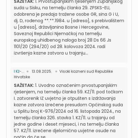
SAŽETAK:
1. Prvostupanjskim rješenjem Županijskog
suda u Sisku, na temelju članka 29. ZPSKS-EU,
odobrena je predaja tražene osobe GR, sina G i U,
dj. D, rođenog **.**.1984. u [adresa], s prebivalištem
u [adresa], državljanina Bosne i Hercegovine,
Saveznoj Republici Njemačkoj na temelju
europskog uhidbenog naloga broj 28 Ds 66 Js
1101/20 (294/20) od 28. kolovoza 2024. radi
izvršenja kazne zatvora u trajanju...
I Kž-...
13.08.2025.
Visoki kazneni sud Republike
Hrvatske
SAŽETAK:
1. Uvodno označenim prvostupanjskim
rješenjem, na temelju članka 59. KZ/11. pod točkom
I. zatvorenik IZ uvjetno je otpušten s izdržavanja
kazne zatvora izrečene presudom Općinskog suda
u Splitu broj K-976/2024 od 16. listopada 2024., na
temelju članka 326. stavka 1. KZ/11. u trajanju od
jedne godine i deset mjeseci, i na temelju članka
57. KZ/11. izrečene djelomična uvjetne osude na
način da će se...