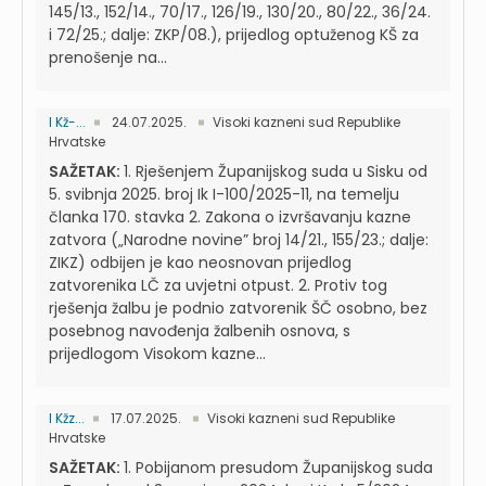
145/13., 152/14., 70/17., 126/19., 130/20., 80/22., 36/24.
i 72/25.; dalje: ZKP/08.), prijedlog optuženog KŠ za
prenošenje na...
I Kž-...
24.07.2025.
Visoki kazneni sud Republike
Hrvatske
SAŽETAK:
1. Rješenjem Županijskog suda u Sisku od
5. svibnja 2025. broj Ik I-100/2025-11, na temelju
članka 170. stavka 2. Zakona o izvršavanju kazne
zatvora („Narodne novine” broj 14/21., 155/23.; dalje:
ZIKZ) odbijen je kao neosnovan prijedlog
zatvorenika LČ za uvjetni otpust. 2. Protiv tog
rješenja žalbu je podnio zatvorenik ŠČ osobno, bez
posebnog navođenja žalbenih osnova, s
prijedlogom Visokom kazne...
I Kžz...
17.07.2025.
Visoki kazneni sud Republike
Hrvatske
SAŽETAK:
1. Pobijanom presudom Županijskog suda