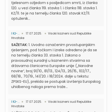
tjelesnom ozljedom s posljedicom smrti, iz članka
120. u vezi članka 119. stavka 1. i članka 118. stavka 1.
KZ/11. te je na temelju članka 120. stavak KZ/11.
optuženik...
I Kž-...
17.07.2025.
Visoki kazneni sud Republike
Hrvatske
SAŽETAK:
1. Uvodno označenim prvostupanjskim
rješenjem, pod točkom I izreke određeno je da se
na temelju članka 33. stavka 1. Zakona o
pravosudnoj suradnji u kaznenim stvarima sa
državama članicama Europske unije („Narodne
novine“, broj 91/10., 81/13., 124/13., 26/15., 102/17.,
68/18., 70/19., 141/20. i 18/2024. dalje u tekstu:
ZPSKS-EU), prekida se postupak izvršenja Europskog
uhidbenog naloga prema traže...
I Kž-...
17.07.2025.
Visoki kazneni sud Republike
Hrvatske