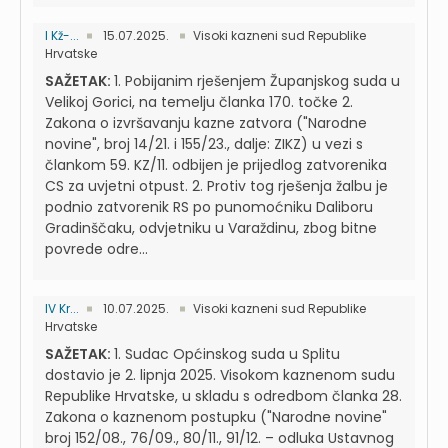
I Kž-...
15.07.2025.
Visoki kazneni sud Republike
Hrvatske
SAŽETAK:
1. Pobijanim rješenjem Županjskog suda u
Velikoj Gorici, na temelju članka 170. točke 2.
Zakona o izvršavanju kazne zatvora ("Narodne
novine", broj 14/21. i 155/23., dalje: ZIKZ) u vezi s
člankom 59. KZ/11. odbijen je prijedlog zatvorenika
CS za uvjetni otpust. 2. Protiv tog rješenja žalbu je
podnio zatvorenik RS po punomoćniku Daliboru
Gradinščaku, odvjetniku u Varaždinu, zbog bitne
povrede odre...
IV Kr...
10.07.2025.
Visoki kazneni sud Republike
Hrvatske
SAŽETAK:
1. Sudac Općinskog suda u Splitu
dostavio je 2. lipnja 2025. Visokom kaznenom sudu
Republike Hrvatske, u skladu s odredbom članka 28.
Zakona o kaznenom postupku ("Narodne novine"
broj 152/08., 76/09., 80/11., 91/12. – odluka Ustavnog