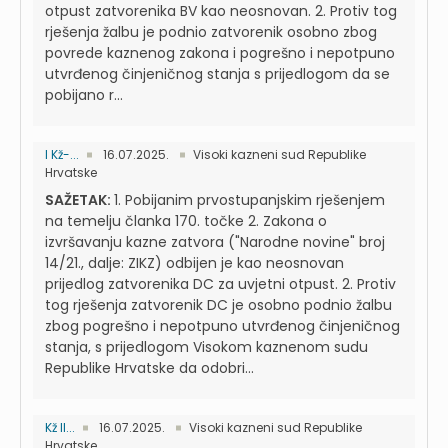
otpust zatvorenika BV kao neosnovan. 2. Protiv tog
rješenja žalbu je podnio zatvorenik osobno zbog
povrede kaznenog zakona i pogrešno i nepotpuno
utvrđenog činjeničnog stanja s prijedlogom da se
pobijano r...
I Kž-...
16.07.2025.
Visoki kazneni sud Republike
Hrvatske
SAŽETAK:
1. Pobijanim prvostupanjskim rješenjem
na temelju članka 170. točke 2. Zakona o
izvršavanju kazne zatvora ("Narodne novine" broj
14/21., dalje: ZIKZ) odbijen je kao neosnovan
prijedlog zatvorenika DC za uvjetni otpust. 2. Protiv
tog rješenja zatvorenik DC je osobno podnio žalbu
zbog pogrešno i nepotpuno utvrđenog činjeničnog
stanja, s prijedlogom Visokom kaznenom sudu
Republike Hrvatske da odobri...
Kž II...
16.07.2025.
Visoki kazneni sud Republike
Hrvatske