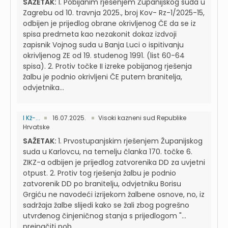
SAŽETAK:
1. Pobijanim rješenjem Županijskog suda u
Zagrebu od 10. travnja 2025., broj Kov- Rz-1/2025-15,
odbijen je prijedlog obrane okrivljenog ČE da se iz
spisa predmeta kao nezakonit dokaz izdvoji
zapisnik Vojnog suda u Banja Luci o ispitivanju
okrivljenog ZE od 19. studenog 1991. (list 60-64
spisa). 2. Protiv točke II izreke pobijanog rješenja
žalbu je podnio okrivljeni ČE putem branitelja,
odvjetnika...
I Kž-...
16.07.2025.
Visoki kazneni sud Republike
Hrvatske
SAŽETAK:
1. Prvostupanjskim rješenjem Županijskog
suda u Karlovcu, na temelju članka 170. točke 6.
ZIKZ-a odbijen je prijedlog zatvorenika DD za uvjetni
otpust. 2. Protiv tog rješenja žalbu je podnio
zatvorenik DD po branitelju, odvjetniku Borisu
Grgiću ne navodeći izrijekom žalbene osnove, no, iz
sadržaja žalbe slijedi kako se žali zbog pogrešno
utvrđenog činjeničnog stanja s prijedlogom "…
preinačiti pob...