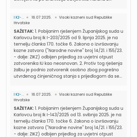
I Kž-...
16.07.2025.
Visoki kazneni sud Republike
Hrvatske
SAŽETAK:
1. Pobijanim rješenjem Županijskog suda u
Karlovcu broj Ik I-203/2025 od 9. lipnja 2025. je na
temelju članka 170. točke 6. Zakona o izvršavanju
kazne zatvora ("Narodne novine" broj 14/21. i 155/23.
- dalje: ZIKZ) odbijen prijedlog za uvjetni otpust
zatvorenika IU kao neosnovan. 2. Protiv tog rješenja
žalbu je podnio zatvorenik osobno zbog pogrešno
utvrđenog činjeničnog stanja s prijedlogom da se...
I Kž-...
16.07.2025.
Visoki kazneni sud Republike
Hrvatske
SAŽETAK:
1. Pobijanim rješenjem Županijskog suda u
Karlovcu broj Ik I-143/2025 od 13. svibnja 2025. je na
temelju članka 170. točke 6. Zakona o izvršavanju
kazne zatvora ("Narodne novine" broj 14/21. i 155/23.
- dalje: ZIKZ) odbijen prijedlog za uvjetni otpust