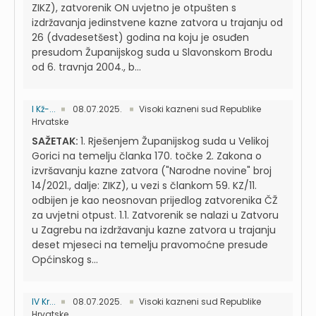
ZIKZ), zatvorenik ON uvjetno je otpušten s
izdržavanja jedinstvene kazne zatvora u trajanju od
26 (dvadesetšest) godina na koju je osuđen
presudom Županijskog suda u Slavonskom Brodu
od 6. travnja 2004., b...
I Kž-...
08.07.2025.
Visoki kazneni sud Republike
Hrvatske
SAŽETAK:
1. Rješenjem Županijskog suda u Velikoj
Gorici na temelju članka 170. točke 2. Zakona o
izvršavanju kazne zatvora ("Narodne novine" broj
14/2021., dalje: ZIKZ), u vezi s člankom 59. KZ/11.
odbijen je kao neosnovan prijedlog zatvorenika ČŽ
za uvjetni otpust. 1.1. Zatvorenik se nalazi u Zatvoru
u Zagrebu na izdržavanju kazne zatvora u trajanju
deset mjeseci na temelju pravomoćne presude
Općinskog s...
IV Kr...
08.07.2025.
Visoki kazneni sud Republike
Hrvatske