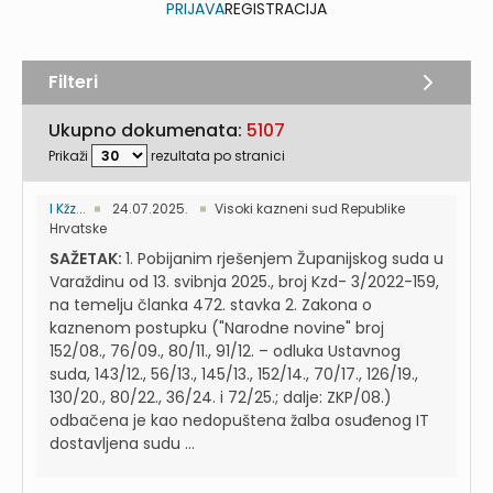
PRIJAVA
REGISTRACIJA
Filteri
Ukupno dokumenata:
5107
Prikaži
rezultata po stranici
I Kžz...
24.07.2025.
Visoki kazneni sud Republike
Hrvatske
SAŽETAK:
1. Pobijanim rješenjem Županijskog suda u
Varaždinu od 13. svibnja 2025., broj Kzd- 3/2022-159,
na temelju članka 472. stavka 2. Zakona o
kaznenom postupku ("Narodne novine" broj
152/08., 76/09., 80/11., 91/12. – odluka Ustavnog
suda, 143/12., 56/13., 145/13., 152/14., 70/17., 126/19.,
130/20., 80/22., 36/24. i 72/25.; dalje: ZKP/08.)
odbačena je kao nedopuštena žalba osuđenog IT
dostavljena sudu ...