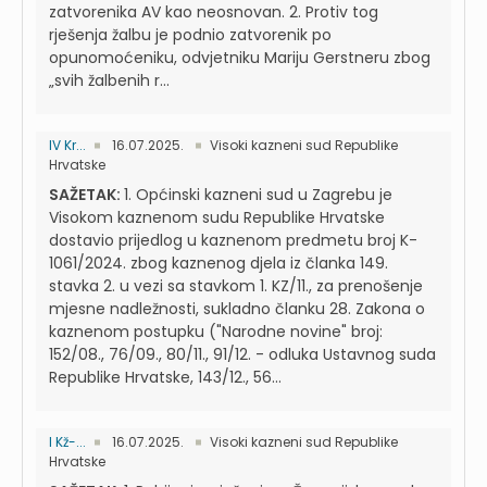
zatvorenika AV kao neosnovan. 2. Protiv tog
rješenja žalbu je podnio zatvorenik po
opunomoćeniku, odvjetniku Mariju Gerstneru zbog
„svih žalbenih r...
IV Kr...
16.07.2025.
Visoki kazneni sud Republike
Hrvatske
SAŽETAK:
1. Općinski kazneni sud u Zagrebu je
Visokom kaznenom sudu Republike Hrvatske
dostavio prijedlog u kaznenom predmetu broj K-
1061/2024. zbog kaznenog djela iz članka 149.
stavka 2. u vezi sa stavkom 1. KZ/11., za prenošenje
mjesne nadležnosti, sukladno članku 28. Zakona o
kaznenom postupku ("Narodne novine" broj:
152/08., 76/09., 80/11., 91/12. - odluka Ustavnog suda
Republike Hrvatske, 143/12., 56...
I Kž-...
16.07.2025.
Visoki kazneni sud Republike
Hrvatske