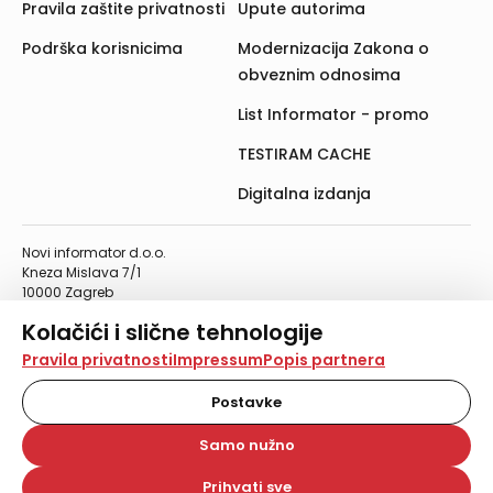
Pravila zaštite privatnosti
Upute autorima
Podrška korisnicima
Modernizacija Zakona o
obveznim odnosima
List Informator - promo
TESTIRAM CACHE
Digitalna izdanja
Novi informator d.o.o.
Kneza Mislava 7/1
10000 Zagreb
Telefon: 01/4555-454
Kolačići i slične tehnologije
Telefaks: 01/4612-553
info@informator.hr
Na našoj web stranici koristimo kolačiće i slične
Pravila privatnosti
Impressum
Popis partnera
tehnologije za pohranu, čitanje i obradu informacija na
vašem uređaju. Time poboljšavamo korisničko iskustvo,
Postavke
PRATITE NAS:
analiziramo promet na stranici te prikazujemo sadržaje i
oglase koji vas zanimaju. Korisnički profili mogu se kreirati
Samo nužno
na više web stranica i uređaja u tu svrhu. Naši partneri
također koriste ove tehnologije.
Prihvati sve
© 2026. Novi informator d.o.o. Sva prava zadržana.