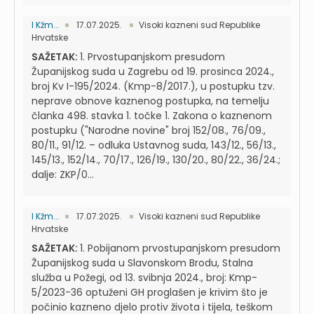
I Kžm...
17.07.2025.
Visoki kazneni sud Republike
Hrvatske
SAŽETAK:
1. Prvostupanjskom presudom
Županijskog suda u Zagrebu od 19. prosinca 2024.,
broj Kv I-195/2024. (Kmp-8/2017.), u postupku tzv.
neprave obnove kaznenog postupka, na temelju
članka 498. stavka 1. točke 1. Zakona o kaznenom
postupku ("Narodne novine" broj 152/08., 76/09.,
80/11., 91/12. – odluka Ustavnog suda, 143/12., 56/13.,
145/13., 152/14., 70/17., 126/19., 130/20., 80/22., 36/24.;
dalje: ZKP/0...
I Kžm...
17.07.2025.
Visoki kazneni sud Republike
Hrvatske
SAŽETAK:
1. Pobijanom prvostupanjskom presudom
Županijskog suda u Slavonskom Brodu, Stalna
služba u Požegi, od 13. svibnja 2024., broj: Kmp-
5/2023-36 optuženi GH proglašen je krivim što je
počinio kazneno djelo protiv života i tijela, teškom