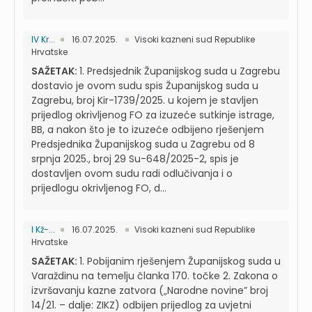
IV Kr...
16.07.2025.
Visoki kazneni sud Republike
Hrvatske
SAŽETAK:
1. Predsjednik Županijskog suda u Zagrebu
dostavio je ovom sudu spis Županijskog suda u
Zagrebu, broj Kir-1739/2025. u kojem je stavljen
prijedlog okrivljenog FO za izuzeće sutkinje istrage,
BB, a nakon što je to izuzeće odbijeno rješenjem
Predsjednika Županijskog suda u Zagrebu od 8
srpnja 2025., broj 29 Su-648/2025-2, spis je
dostavljen ovom sudu radi odlučivanja i o
prijedlogu okrivljenog FO, d...
I Kž-...
16.07.2025.
Visoki kazneni sud Republike
Hrvatske
SAŽETAK:
1. Pobijanim rješenjem Županijskog suda u
Varaždinu na temelju članka 170. točke 2. Zakona o
izvršavanju kazne zatvora („Narodne novine” broj
14/21. – dalje: ZIKZ) odbijen prijedlog za uvjetni