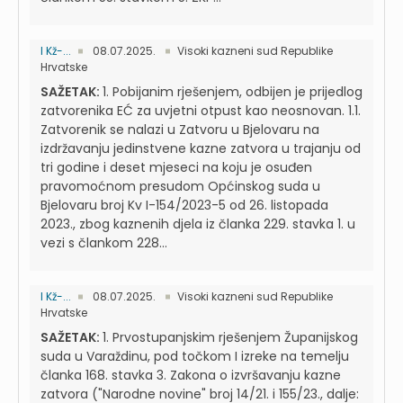
I Kž-...
08.07.2025.
Visoki kazneni sud Republike
Hrvatske
SAŽETAK:
1. Pobijanim rješenjem, odbijen je prijedlog
zatvorenika EĆ za uvjetni otpust kao neosnovan. 1.1.
Zatvorenik se nalazi u Zatvoru u Bjelovaru na
izdržavanju jedinstvene kazne zatvora u trajanju od
tri godine i deset mjeseci na koju je osuđen
pravomoćnom presudom Općinskog suda u
Bjelovaru broj Kv I-154/2023-5 od 26. listopada
2023., zbog kaznenih djela iz članka 229. stavka 1. u
vezi s člankom 228...
I Kž-...
08.07.2025.
Visoki kazneni sud Republike
Hrvatske
SAŽETAK:
1. Prvostupanjskim rješenjem Županijskog
suda u Varaždinu, pod točkom I izreke na temelju
članka 168. stavka 3. Zakona o izvršavanju kazne
zatvora ("Narodne novine" broj 14/21. i 155/23., dalje: