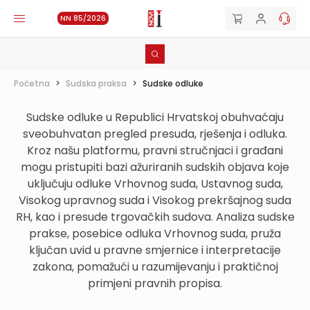
NN 85/2026
Početna
>
Sudska praksa
>
Sudske odluke
Sudske odluke u Republici Hrvatskoj obuhvaćaju
sveobuhvatan pregled presuda, rješenja i odluka.
Kroz našu platformu, pravni stručnjaci i građani
mogu pristupiti bazi ažuriranih sudskih objava koje
uključuju odluke Vrhovnog suda, Ustavnog suda,
Visokog upravnog suda i Visokog prekršajnog suda
RH, kao i presude trgovačkih sudova. Analiza sudske
prakse, posebice odluka Vrhovnog suda, pruža
ključan uvid u pravne smjernice i interpretacije
zakona, pomažući u razumijevanju i praktičnoj
primjeni pravnih propisa.