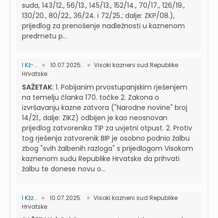
suda, 143/12., 56/13., 145/13., 152/14., 70/17., 126/19.,
130/20., 80/22., 36/24. i 72/25.; dalje: ZKP/08.),
prijedlog za prenošenje nadležnosti u kaznenom
predmetu p...
I Kž-...
10.07.2025.
Visoki kazneni sud Republike
Hrvatske
SAŽETAK:
1. Pobijanim prvostupanjskim rješenjem
na temelju članka 170. točke 2. Zakona o
izvršavanju kazne zatvora ("Narodne novine" broj
14/21., dalje: ZIKZ) odbijen je kao neosnovan
prijedlog zatvorenika TIP za uvjetni otpust. 2. Protiv
tog rješenja zatvorenik BIP je osobno podnio žalbu
zbog "svih žalbenih razloga" s prijedlogom Visokom
kaznenom sudu Republike Hrvatske da prihvati
žalbu te donese novu o...
I Kžz...
10.07.2025.
Visoki kazneni sud Republike
Hrvatske