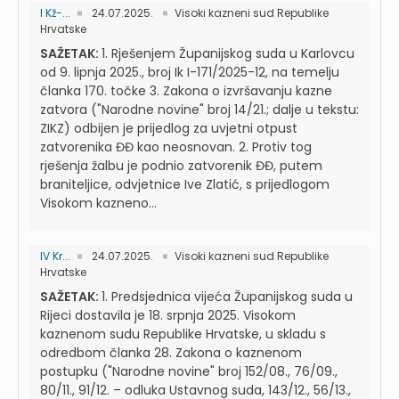
I Kž-...
24.07.2025.
Visoki kazneni sud Republike
Hrvatske
SAŽETAK:
1. Rješenjem Županijskog suda u Karlovcu
od 9. lipnja 2025., broj Ik I-171/2025-12, na temelju
članka 170. točke 3. Zakona o izvršavanju kazne
zatvora ("Narodne novine" broj 14/21.; dalje u tekstu:
ZIKZ) odbijen je prijedlog za uvjetni otpust
zatvorenika ĐĐ kao neosnovan. 2. Protiv tog
rješenja žalbu je podnio zatvorenik ĐĐ, putem
braniteljice, odvjetnice Ive Zlatić, s prijedlogom
Visokom kazneno...
IV Kr...
24.07.2025.
Visoki kazneni sud Republike
Hrvatske
SAŽETAK:
1. Predsjednica vijeća Županijskog suda u
Rijeci dostavila je 18. srpnja 2025. Visokom
kaznenom sudu Republike Hrvatske, u skladu s
odredbom članka 28. Zakona o kaznenom
postupku ("Narodne novine" broj 152/08., 76/09.,
80/11., 91/12. – odluka Ustavnog suda, 143/12., 56/13.,