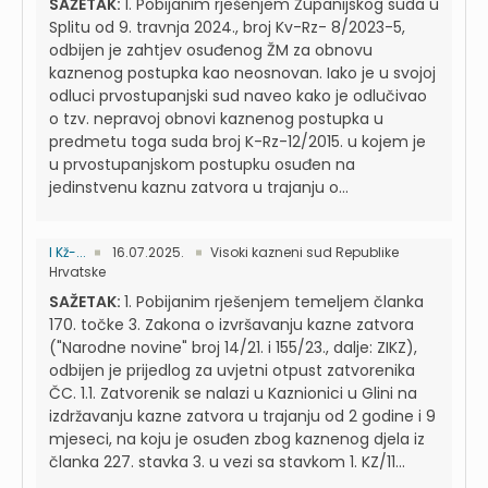
SAŽETAK:
1. Pobijanim rješenjem Županijskog suda u
Splitu od 9. travnja 2024., broj Kv-Rz- 8/2023-5,
odbijen je zahtjev osuđenog ŽM za obnovu
kaznenog postupka kao neosnovan. Iako je u svojoj
odluci prvostupanjski sud naveo kako je odlučivao
o tzv. nepravoj obnovi kaznenog postupka u
predmetu toga suda broj K-Rz-12/2015. u kojem je
u prvostupanjskom postupku osuđen na
jedinstvenu kaznu zatvora u trajanju o...
I Kž-...
16.07.2025.
Visoki kazneni sud Republike
Hrvatske
SAŽETAK:
1. Pobijanim rješenjem temeljem članka
170. točke 3. Zakona o izvršavanju kazne zatvora
("Narodne novine" broj 14/21. i 155/23., dalje: ZIKZ),
odbijen je prijedlog za uvjetni otpust zatvorenika
ČC. 1.1. Zatvorenik se nalazi u Kaznionici u Glini na
izdržavanju kazne zatvora u trajanju od 2 godine i 9
mjeseci, na koju je osuđen zbog kaznenog djela iz
članka 227. stavka 3. u vezi sa stavkom 1. KZ/11...