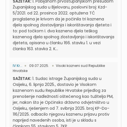
SAŽETAK:
1. Pobijanom prvostupanjskom presudom
Županijskog suda u Bjelovaru, poslovni broj: Kzd-
5/2021. od 22. prosinca 2022. optužena TĆ
proglašena je krivom da je počinila tri kaznena
djela spolnog zlostavljanja i iskorištavanja djeteta i
to: pod točkom I. dva kaznena djela teškog
kaznenog djela spolnog zlostavljanja i iskorištavanja
djeteta, opisana u članku 166. stavku 1. u vezi
članka 163. stavka 2. K...
IV Kr...
09.07.2025.
Visoki kazneni sud Republike
Hrvatske
SAŽETAK:
1. Sudac istrage Županijskog suda u
Osijeku, 6. lipnja 2025., dostavio je Visokom
kaznenom sudu Republike Hrvatske prijedlog za
prenošenje nadležnosti oštećenog kao tužitelja PM,
jer, nakon što je Općinsko državno odvjetništvo u
Osijeku, rješenjem od 7. svibnja 2025. broj KP-Do-
116/2025. odbacilo njegovu kaznenu prijavu protiv
naprijed navedenih osoba, isti je u skladu s
člankom 55. stavkom 5. ZKP...