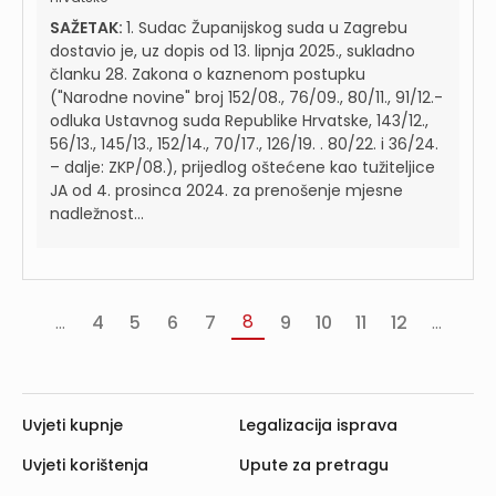
SAŽETAK:
1. Sudac Županijskog suda u Zagrebu
dostavio je, uz dopis od 13. lipnja 2025., sukladno
članku 28. Zakona o kaznenom postupku
("Narodne novine" broj 152/08., 76/09., 80/11., 91/12.-
odluka Ustavnog suda Republike Hrvatske, 143/12.,
56/13., 145/13., 152/14., 70/17., 126/19. . 80/22. i 36/24.
– dalje: ZKP/08.), prijedlog oštećene kao tužiteljice
JA od 4. prosinca 2024. za prenošenje mjesne
nadležnost...
8
...
4
5
6
7
9
10
11
12
...
«
‹
Slj
va
Prethodna
›
Uvjeti kupnje
Legalizacija isprava
Uvjeti korištenja
Upute za pretragu