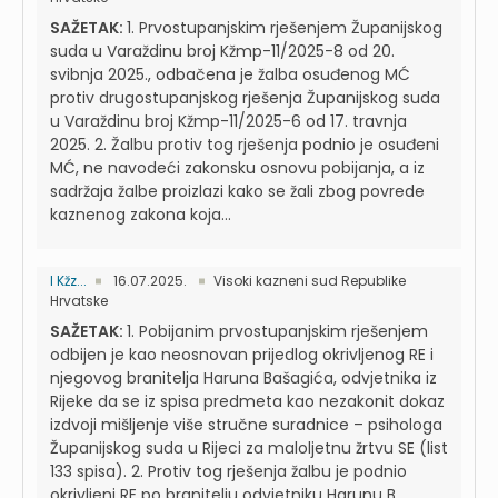
SAŽETAK:
1. Prvostupanjskim rješenjem Županijskog
suda u Varaždinu broj Kžmp-11/2025-8 od 20.
svibnja 2025., odbačena je žalba osuđenog MĆ
protiv drugostupanjskog rješenja Županijskog suda
u Varaždinu broj Kžmp-11/2025-6 od 17. travnja
2025. 2. Žalbu protiv tog rješenja podnio je osuđeni
MĆ, ne navodeći zakonsku osnovu pobijanja, a iz
sadržaja žalbe proizlazi kako se žali zbog povrede
kaznenog zakona koja...
I Kžz...
16.07.2025.
Visoki kazneni sud Republike
Hrvatske
SAŽETAK:
1. Pobijanim prvostupanjskim rješenjem
odbijen je kao neosnovan prijedlog okrivljenog RE i
njegovog branitelja Haruna Bašagića, odvjetnika iz
Rijeke da se iz spisa predmeta kao nezakonit dokaz
izdvoji mišljenje više stručne suradnice – psihologa
Županijskog suda u Rijeci za maloljetnu žrtvu SE (list
133 spisa). 2. Protiv tog rješenja žalbu je podnio
okrivljeni RE po branitelju odvjetniku Harunu B...