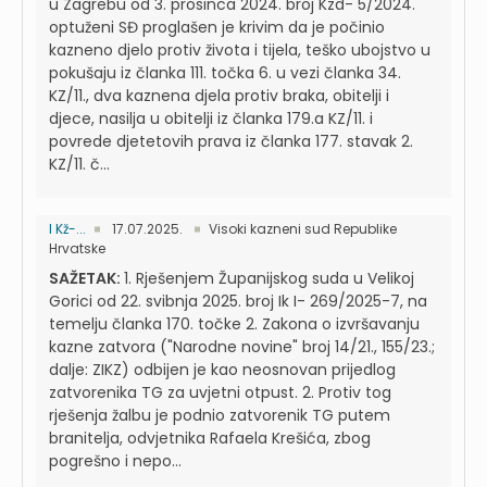
u Zagrebu od 3. prosinca 2024. broj Kzd- 5/2024.
optuženi SĐ proglašen je krivim da je počinio
kazneno djelo protiv života i tijela, teško ubojstvo u
pokušaju iz članka 111. točka 6. u vezi članka 34.
KZ/11., dva kaznena djela protiv braka, obitelji i
djece, nasilja u obitelji iz članka 179.a KZ/11. i
povrede djetetovih prava iz članka 177. stavak 2.
KZ/11. č...
I Kž-...
17.07.2025.
Visoki kazneni sud Republike
Hrvatske
SAŽETAK:
1. Rješenjem Županijskog suda u Velikoj
Gorici od 22. svibnja 2025. broj Ik I- 269/2025-7, na
temelju članka 170. točke 2. Zakona o izvršavanju
kazne zatvora ("Narodne novine" broj 14/21., 155/23.;
dalje: ZIKZ) odbijen je kao neosnovan prijedlog
zatvorenika TG za uvjetni otpust. 2. Protiv tog
rješenja žalbu je podnio zatvorenik TG putem
branitelja, odvjetnika Rafaela Krešića, zbog
pogrešno i nepo...