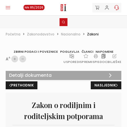
NN 85/2026
Početna
>
Zakonodavstvo
>
Nacionalno
>
Zakoni
ZBIRNI PODACI I POVEZNICE
POGLAVLJA
ČLANCI
NAPOMENE
A
A
USPOREDI
SPREMI
ISPIS
DOC
BILJEŠKE
Detalji dokumenta
PRETHODNIK
NASLJEDNIK
Zakon o rodiljnim i
roditeljskim potporama