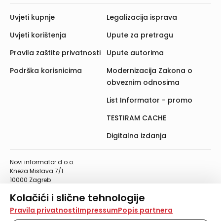
Uvjeti kupnje
Legalizacija isprava
Uvjeti korištenja
Upute za pretragu
Pravila zaštite privatnosti
Upute autorima
Podrška korisnicima
Modernizacija Zakona o
obveznim odnosima
List Informator - promo
TESTIRAM CACHE
Digitalna izdanja
Novi informator d.o.o.
Kneza Mislava 7/1
10000 Zagreb
Telefon: 01/4555-454
Kolačići i slične tehnologije
Telefaks: 01/4612-553
info@informator.hr
Na našoj web stranici koristimo kolačiće i slične
Pravila privatnosti
Impressum
Popis partnera
tehnologije za pohranu, čitanje i obradu informacija na