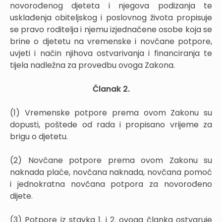
novorođenog djeteta i njegova podizanja te
usklađenja obiteljskog i poslovnog života propisuje
se pravo roditelja i njemu izjednačene osobe koja se
brine o djetetu na vremenske i novčane potpore,
uvjeti i način njihova ostvarivanja i financiranja te
tijela nadležna za provedbu ovoga Zakona.
Članak 2.
(1) Vremenske potpore prema ovom Zakonu su
dopusti, poštede od rada i propisano vrijeme za
brigu o djetetu.
(2) Novčane potpore prema ovom Zakonu su
naknada plaće, novčana naknada, novčana pomoć
i jednokratna novčana potpora za novorođeno
dijete.
(3) Potpore iz stavka 1. i 2. ovoga članka ostvaruje