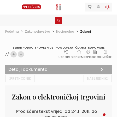
NN 85/2026
Početna
>
Zakonodavstvo
>
Nacionalno
>
Zakoni
ZBIRNI PODACI I POVEZNICE
POGLAVLJA
ČLANCI
NAPOMENE
A
A
USPOREDI
SPREMI
ISPIS
DOC
BILJEŠKE
Detalji dokumenta
PRETHODNIK
NASLJEDNIK
Zakon o elektroničkoj trgovini
Pročišćeni tekst vrijedi od 24.11.2011. do