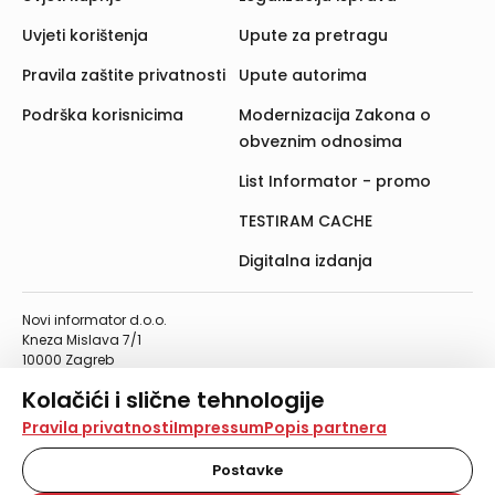
Uvjeti korištenja
Upute za pretragu
Pravila zaštite privatnosti
Upute autorima
Podrška korisnicima
Modernizacija Zakona o
obveznim odnosima
List Informator - promo
TESTIRAM CACHE
Digitalna izdanja
Novi informator d.o.o.
Kneza Mislava 7/1
10000 Zagreb
Telefon: 01/4555-454
Kolačići i slične tehnologije
Telefaks: 01/4612-553
info@informator.hr
Na našoj web stranici koristimo kolačiće i slične
Pravila privatnosti
Impressum
Popis partnera
tehnologije za pohranu, čitanje i obradu informacija na
vašem uređaju. Time poboljšavamo korisničko iskustvo,
Postavke
PRATITE NAS:
analiziramo promet na stranici te prikazujemo sadržaje i