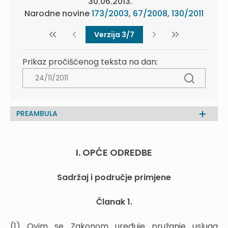
30.06.2013.
Narodne novine
173/2003
,
67/2008
,
130/2011
Verzija 3/7
Prikaz pročišćenog teksta na dan:
PREAMBULA
I. OPĆE ODREDBE
Sadržaj i područje primjene
Članak 1.
(1) Ovim se Zakonom uređuje pružanje usluga