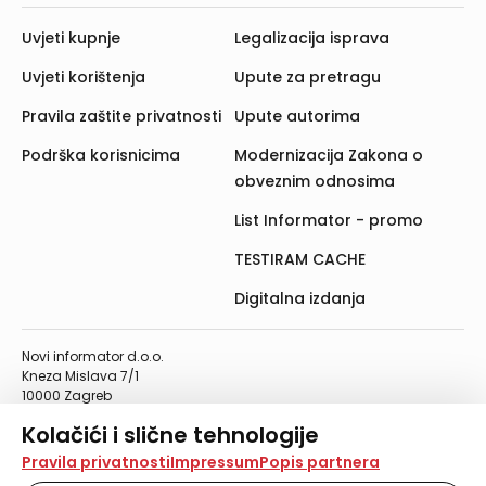
Uvjeti kupnje
Legalizacija isprava
Uvjeti korištenja
Upute za pretragu
Pravila zaštite privatnosti
Upute autorima
Podrška korisnicima
Modernizacija Zakona o
obveznim odnosima
List Informator - promo
TESTIRAM CACHE
Digitalna izdanja
Novi informator d.o.o.
Kneza Mislava 7/1
10000 Zagreb
Telefon: 01/4555-454
Kolačići i slične tehnologije
Telefaks: 01/4612-553
info@informator.hr
Na našoj web stranici koristimo kolačiće i slične
Pravila privatnosti
Impressum
Popis partnera
tehnologije za pohranu, čitanje i obradu informacija na