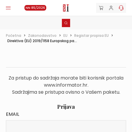
NN 85/2026
Početna
>
Zakonodavstvo
>
EU
>
Registar propisa EU
>
Direktiva (EU) 2019/1158 Europskog pa...
Za pristup do sadržaja morate biti korisnik portala
www.informator.hr.
Sadržajima se pristupa ovisno o Vašem paketu.
Prijava
EMAIL