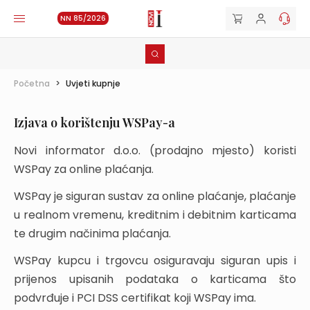
NN 85/2026
Početna
>
Uvjeti kupnje
Izjava o korištenju WSPay-a
Novi informator d.o.o. (prodajno mjesto) koristi
WSPay za online plaćanja.
WSPay je siguran sustav za online plaćanje, plaćanje
u realnom vremenu, kreditnim i debitnim karticama
te drugim načinima plaćanja.
WSPay kupcu i trgovcu osiguravaju siguran upis i
prijenos upisanih podataka o karticama što
podvrđuje i PCI DSS certifikat koji WSPay ima.