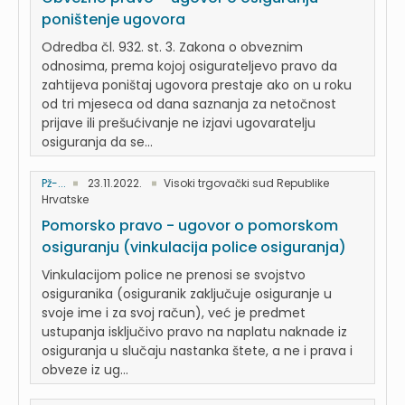
poništenje ugovora
Odredba čl. 932. st. 3. Zakona o obveznim
odnosima, prema kojoj osigurateljevo pravo da
zahtijeva poništaj ugovora prestaje ako on u roku
od tri mjeseca od dana saznanja za netočnost
prijave ili prešućivanje ne izjavi ugovaratelju
osiguranja da se...
Pž-...
23.11.2022.
Visoki trgovački sud Republike
Hrvatske
Pomorsko pravo - ugovor o pomorskom
osiguranju (vinkulacija police osiguranja)
Vinkulacijom police ne prenosi se svojstvo
osiguranika (osiguranik zaključuje osiguranje u
svoje ime i za svoj račun), već je predmet
ustupanja isključivo pravo na naplatu naknade iz
osiguranja u slučaju nastanka štete, a ne i prava i
obveze iz ug...