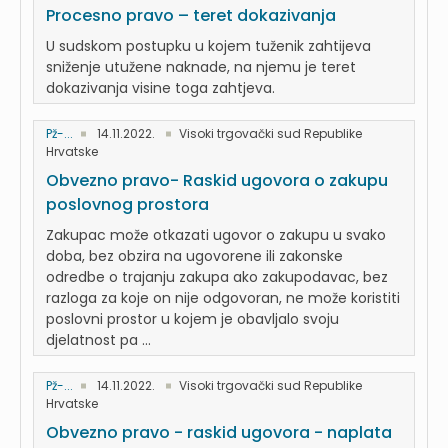
Procesno pravo – teret dokazivanja
U sudskom postupku u kojem tuženik zahtijeva
sniženje utužene naknade, na njemu je teret
dokazivanja visine toga zahtjeva.
Pž-...
14.11.2022.
Visoki trgovački sud Republike
Hrvatske
Obvezno pravo- Raskid ugovora o zakupu
poslovnog prostora
Zakupac može otkazati ugovor o zakupu u svako
doba, bez obzira na ugovorene ili zakonske
odredbe o trajanju zakupa ako zakupodavac, bez
razloga za koje on nije odgovoran, ne može koristiti
poslovni prostor u kojem je obavljalo svoju
djelatnost pa ...
Pž-...
14.11.2022.
Visoki trgovački sud Republike
Hrvatske
Obvezno pravo - raskid ugovora - naplata