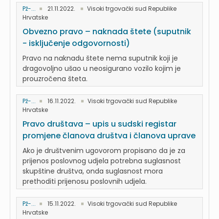
Pž-...
21.11.2022.
Visoki trgovački sud Republike
Hrvatske
Obvezno pravo – naknada štete (suputnik
- isključenje odgovornosti)
Pravo na naknadu štete nema suputnik koji je
dragovoljno ušao u neosigurano vozilo kojim je
prouzročena šteta.
Pž-...
16.11.2022.
Visoki trgovački sud Republike
Hrvatske
Pravo društava – upis u sudski registar
promjene članova društva i članova uprave
Ako je društvenim ugovorom propisano da je za
prijenos poslovnog udjela potrebna suglasnost
skupštine društva, onda suglasnost mora
prethoditi prijenosu poslovnih udjela.
Pž-...
15.11.2022.
Visoki trgovački sud Republike
Hrvatske