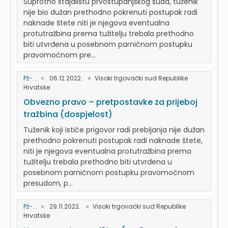
Suprotno stajalištu prvostupanjskog suda, tuženik
nije bio dužan prethodno pokrenuti postupak radi
naknade štete niti je njegova eventualna
protutražbina prema tužitelju trebala prethodno
biti utvrđena u posebnom parničnom postupku
pravomoćnom pre...
Pž-...
06.12.2022.
Visoki trgovački sud Republike
Hrvatske
Obvezno pravo – pretpostavke za prijeboj
tražbina (dospjelost)
Tuženik koji ističe prigovor radi prebijanja nije dužan
prethodno pokrenuti postupak radi naknade štete,
niti je njegova eventualna protutražbina prema
tužitelju trebala prethodno biti utvrđena u
posebnom parničnom postupku pravomoćnom
presudom, p...
Pž-...
29.11.2022.
Visoki trgovački sud Republike
Hrvatske