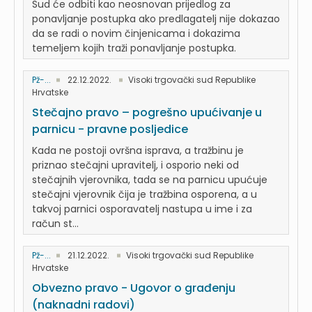
Sud će odbiti kao neosnovan prijedlog za
ponavljanje postupka ako predlagatelj nije dokazao
da se radi o novim činjenicama i dokazima
temeljem kojih traži ponavljanje postupka.
Pž-...
22.12.2022.
Visoki trgovački sud Republike
Hrvatske
Stečajno pravo – pogrešno upućivanje u
parnicu - pravne posljedice
Kada ne postoji ovršna isprava, a tražbinu je
priznao stečajni upravitelj, i osporio neki od
stečajnih vjerovnika, tada se na parnicu upućuje
stečajni vjerovnik čija je tražbina osporena, a u
takvoj parnici osporavatelj nastupa u ime i za
račun st...
Pž-...
21.12.2022.
Visoki trgovački sud Republike
Hrvatske
Obvezno pravo - Ugovor o građenju
(naknadni radovi)