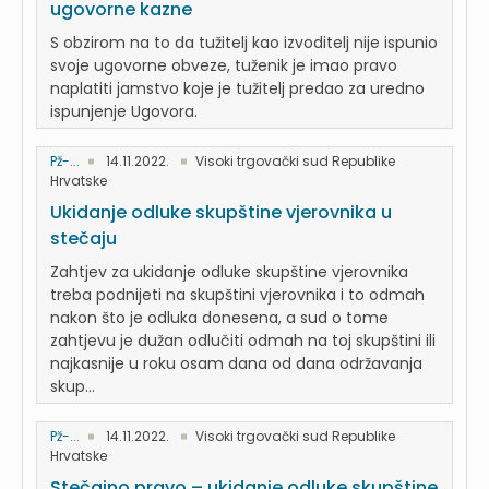
ugovorne kazne
S obzirom na to da tužitelj kao izvoditelj nije ispunio
svoje ugovorne obveze, tuženik je imao pravo
naplatiti jamstvo koje je tužitelj predao za uredno
ispunjenje Ugovora.
Pž-...
14.11.2022.
Visoki trgovački sud Republike
Hrvatske
Ukidanje odluke skupštine vjerovnika u
stečaju
Zahtjev za ukidanje odluke skupštine vjerovnika
treba podnijeti na skupštini vjerovnika i to odmah
nakon što je odluka donesena, a sud o tome
zahtjevu je dužan odlučiti odmah na toj skupštini ili
najkasnije u roku osam dana od dana održavanja
skup...
Pž-...
14.11.2022.
Visoki trgovački sud Republike
Hrvatske
Stečajno pravo – ukidanje odluke skupštine