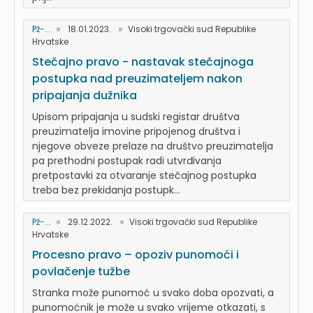
Pž-...
18.01.2023.
Visoki trgovački sud Republike
Hrvatske
Stečajno pravo - nastavak stečajnoga
postupka nad preuzimateljem nakon
pripajanja dužnika
Upisom pripajanja u sudski registar društva
preuzimatelja imovine pripojenog društva i
njegove obveze prelaze na društvo preuzimatelja
pa prethodni postupak radi utvrđivanja
pretpostavki za otvaranje stečajnog postupka
treba bez prekidanja postupk...
Pž-...
29.12.2022.
Visoki trgovački sud Republike
Hrvatske
Procesno pravo – opoziv punomoći i
povlačenje tužbe
Stranka može punomoć u svako doba opozvati, a
punomoćnik je može u svako vrijeme otkazati, s