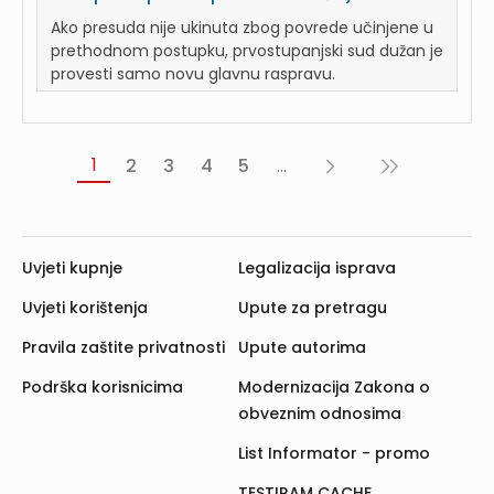
Ako presuda nije ukinuta zbog povrede učinjene u
prethodnom postupku, prvostupanjski sud dužan je
provesti samo novu glavnu raspravu.
1
2
3
4
5
...
Sljedeća
Posljednja
›
»
Uvjeti kupnje
Legalizacija isprava
Uvjeti korištenja
Upute za pretragu
Pravila zaštite privatnosti
Upute autorima
Podrška korisnicima
Modernizacija Zakona o
obveznim odnosima
List Informator - promo
TESTIRAM CACHE