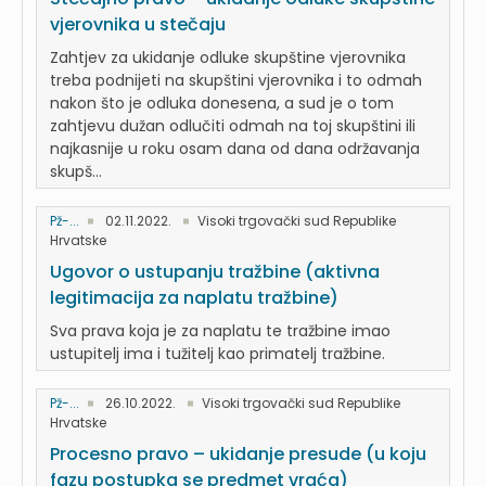
vjerovnika u stečaju
Zahtjev za ukidanje odluke skupštine vjerovnika
treba podnijeti na skupštini vjerovnika i to odmah
nakon što je odluka donesena, a sud je o tom
zahtjevu dužan odlučiti odmah na toj skupštini ili
najkasnije u roku osam dana od dana održavanja
skupš...
Pž-...
02.11.2022.
Visoki trgovački sud Republike
Hrvatske
Ugovor o ustupanju tražbine (aktivna
legitimacija za naplatu tražbine)
Sva prava koja je za naplatu te tražbine imao
ustupitelj ima i tužitelj kao primatelj tražbine.
Pž-...
26.10.2022.
Visoki trgovački sud Republike
Hrvatske
Procesno pravo – ukidanje presude (u koju
fazu postupka se predmet vraća)