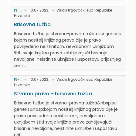
Pž-...
10.07.2023.
Visoki trgovački sud Republike
Hrvatske
Brisovna tužba
Brisovna tužba je stvarno-pravna tužba sui generis
kojom nositelj knjižnog prava čije je pravo
povrijeđeno neistinitom. nevaljanom uknjižbom
štiti svoje knjižno pravo zahtijevajući brisanje
nevaljane, neistinite uknjižbe i uspostavu prijašnjeg
zem...
Pž-...
10.07.2023.
Visoki trgovački sud Republike
Hrvatske
Stvarno pravo – brisovna tužba
Brisovna tužba je stvarno-pravna tužba&nbsp;sui
generis&nbsp;kojom nositelj knjižnog prava čije je
pravo povrijeđeno neistinitom, nevaljanom
uknjižbom štiti svoje knjižno pravo zahtijevajući
brisanje nevaljane, neistinite uknjižbe i uspostavu
prij...