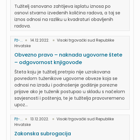
Tužitelj osnovano zahtijeva isplatu iznosa po
osnovi stvarno izvedenih količina radova, a taj se
iznos odnosi na razliku u kvadraturi obavljenih
radova.
Pž-...
14.12.2022.
Visoki trgovački sud Republike
Hrvatske
Obvezno pravo – naknada ugovorne štete
– odgovornost knjigovođe
Šteta koju je tužitelj pretrpio nije uzrokovana
povredom tuženikove ugovorne obveze koja se
odnosi na izradu i podnošenje godišnje porezne
prijave ako je tuženik postupao u skladu s načelom
savjesnosti i poštenja, te je tužitelja pravovremeno
upoz...
Pž-...
13.12.2022.
Visoki trgovački sud Republike
Hrvatske
Zakonska subrogacija