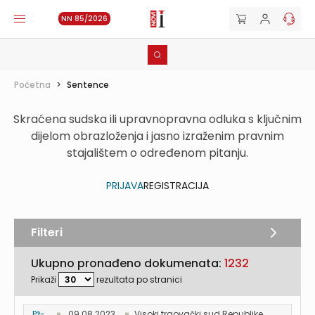
NN 85/2026
Početna
>
Sentence
Skraćena sudska ili upravnopravna odluka s ključnim
dijelom obrazloženja i jasno izraženim pravnim
stajalištem o određenom pitanju.
PRIJAVA
REGISTRACIJA
Filteri
Ukupno pronađeno dokumenata:
1232
Prikaži
rezultata po stranici
Pž-...
09.08.2023.
Visoki trgovački sud Republike