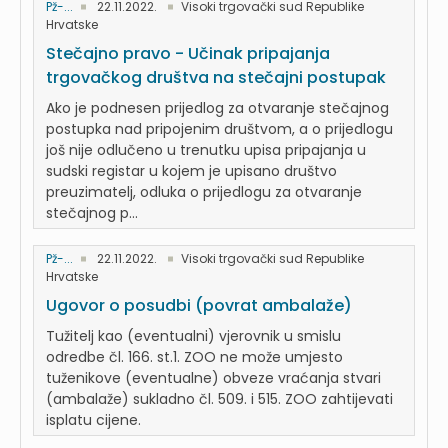
Pž-...
22.11.2022.
Visoki trgovački sud Republike
Hrvatske
Stečajno pravo - Učinak pripajanja
trgovačkog društva na stečajni postupak
Ako je podnesen prijedlog za otvaranje stečajnog
postupka nad pripojenim društvom, a o prijedlogu
još nije odlučeno u trenutku upisa pripajanja u
sudski registar u kojem je upisano društvo
preuzimatelj, odluka o prijedlogu za otvaranje
stečajnog p...
Pž-...
22.11.2022.
Visoki trgovački sud Republike
Hrvatske
Ugovor o posudbi (povrat ambalaže)
Tužitelj kao (eventualni) vjerovnik u smislu
odredbe čl. 166. st.1. ZOO ne može umjesto
tuženikove (eventualne) obveze vraćanja stvari
(ambalaže) sukladno čl. 509. i 515. ZOO zahtijevati
isplatu cijene.