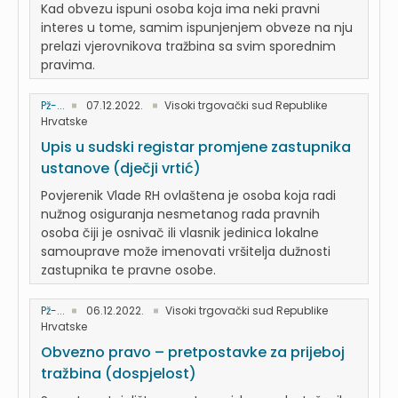
Kad obvezu ispuni osoba koja ima neki pravni
interes u tome, samim ispunjenjem obveze na nju
prelazi vjerovnikova tražbina sa svim sporednim
pravima.
Pž-...
07.12.2022.
Visoki trgovački sud Republike
Hrvatske
Upis u sudski registar promjene zastupnika
ustanove (dječji vrtić)
Povjerenik Vlade RH ovlaštena je osoba koja radi
nužnog osiguranja nesmetanog rada pravnih
osoba čiji je osnivač ili vlasnik jedinica lokalne
samouprave može imenovati vršitelja dužnosti
zastupnika te pravne osobe.
Pž-...
06.12.2022.
Visoki trgovački sud Republike
Hrvatske
Obvezno pravo – pretpostavke za prijeboj
tražbina (dospjelost)