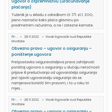
Ugovor o otpremništvu (uračunavanje
plaćanja)
Tuženik je u skladu s odredbom čl. 171. st.1. ZOO,
jasno naznačio kako plaća glavnicu po
predmetnim računima, a ne i zatezne kamate.
Pž-...
28.11.2022.
Visoki trgovački sud Republike
Hrvatske
Obvezno pravo – ugovor o osiguranju –
poništenje ugovora
Pretpostavka osiguravateljeva prava zahtijevati
poništaj ugovora o osiguranju u slučaju netočnosti
prijave ili prešućivanja od ugovaratelja osiguranja
jest izjaviti ugovaratelju osiguranja da se
namjerava koristiti tim pravom, i to u roku tri
mjes...
Pž-...
28.11.2022.
Visoki trgovački sud Republike
Hrvatske
Obvezno pravo – ugovor o osiguranju –