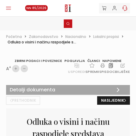
NN 85/2026
Početna
>
Zakonodavstvo
>
Nacionalno
>
Lokalni propisi
>
Odluka o visini i načinu raspodjele s...
ZBIRNI PODACI I POVEZNICE
POGLAVLJA
ČLANCI
NAPOMENE
A
A
USPOREDI
SPREMI
ISPIS
DOC
BILJEŠKE
Detalji dokumenta
PRETHODNIK
NASLJEDNIK
Odluka o visini i načinu
raspodjele sredstava