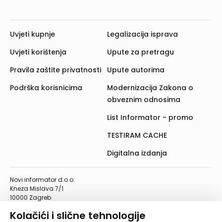
Uvjeti kupnje
Legalizacija isprava
Uvjeti korištenja
Upute za pretragu
Pravila zaštite privatnosti
Upute autorima
Podrška korisnicima
Modernizacija Zakona o
obveznim odnosima
List Informator - promo
TESTIRAM CACHE
Digitalna izdanja
Novi informator d.o.o.
Kneza Mislava 7/1
10000 Zagreb
Telefon: 01/4555-454
Kolačići i slične tehnologije
Telefaks: 01/4612-553