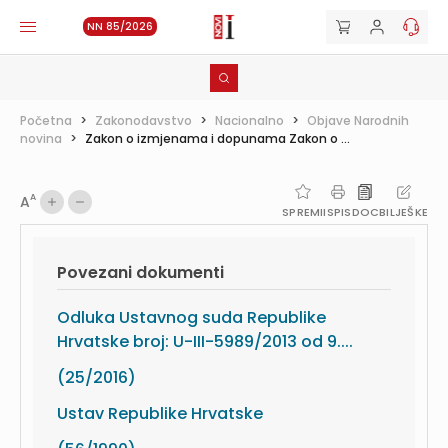
NN 85/2026
Početna
>
Zakonodavstvo
>
Nacionalno
>
Objave Narodnih
novina
>
Zakon o izmjenama i dopunama Zakon o ...
A
A
SPREMI
ISPIS
DOC
BILJEŠKE
Povezani dokumenti
Odluka Ustavnog suda Republike
Hrvatske broj: U-III-5989/2013 od 9....
(25/2016)
Ustav Republike Hrvatske