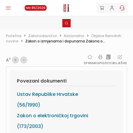
NN 85/2026
Početna
>
Zakonodavstvo
>
Nacionalno
>
Objave Narodnih
novina
>
Zakon o izmjenama i dopunama Zakona o...
A
A
SPREMI
ISPIS
DOC
BILJEŠKE
Povezani dokumenti
Ustav Republike Hrvatske
(56/1990)
Zakon o elektroničkoj trgovini
(173/2003)