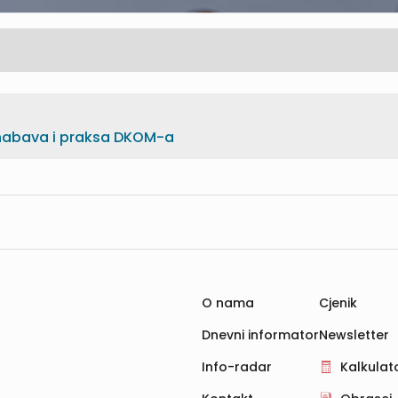
 nabava i praksa DKOM-a
O nama
Cjenik
Dnevni informator
Newsletter
Info-radar
Kalkulato