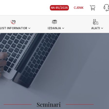
NN 85/2026
CJENIK
LIST INFORMATOR
IZDANJA
ALATI
Seminari