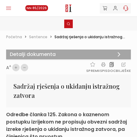
NN 85/2026
Početna
>
Sentence
>
Sadržaj rješenja o ukidanju istražnog...
Detalji dokumenta
A
A
SPREMI
ISPIS
DOC
BILJEŠKE
Sadržaj rješenja o ukidanju istražnog
zatvora
Odredbe članka 125. Zakona o kaznenom
postupku izrijekom ne propisuju obvezni sadržaj
izreke rješenja o ukidanju istražnog zatvora, pa
činjenica što prvostup...