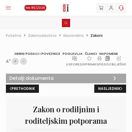
NN 85/2026
Početna
>
Zakonodavstvo
>
Nacionalno
>
Zakoni
ZBIRNI PODACI I POVEZNICE
POGLAVLJA
ČLANCI
NAPOMENE
A
A
USPOREDI
SPREMI
ISPIS
DOC
BILJEŠKE
Detalji dokumenta
PRETHODNIK
NASLJEDNIK
Zakon o rodiljnim i
roditeljskim potporama