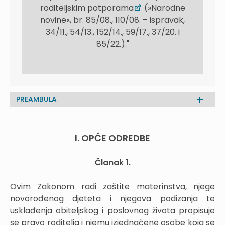
roditeljskim potporama
(»Narodne
novine«, br. 85/08., 110/08. – ispravak,
34/11., 54/13., 152/14., 59/17., 37/20. i
85/22.)."
PREAMBULA
I. OPĆE ODREDBE
Članak 1.
Ovim Zakonom radi zaštite materinstva, njege
novorođenog djeteta i njegova podizanja te
usklađenja obiteljskog i poslovnog života propisuje
se pravo roditelja i njemu izjednačene osobe koja se