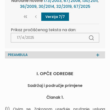
Narodne novine
173/2003
,
67/2008
,
130/2011
,
36/2009
,
30/2014
,
32/2019
,
67/2025
Verzija 7/7
Prikaz pročišćenog teksta na dan:
PREAMBULA
I. OPĆE ODREDBE
Sadržaj i područje primjene
Članak 1.
(1) Ovim se Zakonom uređuje pružanje usluga