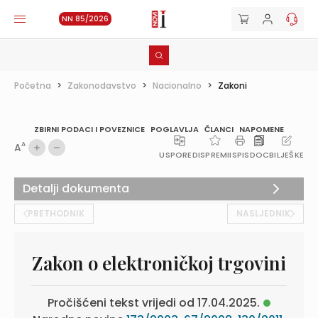
NN 85/2026
Početna
>
Zakonodavstvo
>
Nacionalno
>
Zakoni
ZBIRNI PODACI I POVEZNICE
POGLAVLJA
ČLANCI
NAPOMENE
A
A
USPOREDI
SPREMI
ISPIS
DOC
BILJEŠKE
Detalji dokumenta
PRETHODNIK
NASLJEDNIK
Zakon o elektroničkoj trgovini
Pročišćeni tekst vrijedi od 17.04.2025.