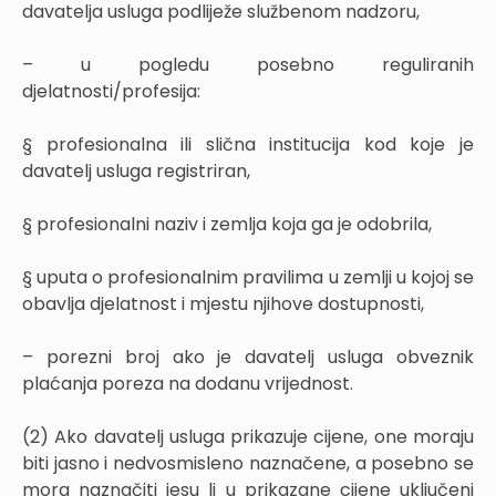
davatelja usluga podliježe službenom nadzoru,
– u pogledu posebno reguliranih
djelatnosti/profesija:
§
profesionalna ili slična institucija kod koje je
davatelj usluga registriran,
§
profesionalni naziv i zemlja koja ga je odobrila,
§
uputa o profesionalnim pravilima u zemlji u kojoj se
obavlja djelatnost i mjestu njihove dostupnosti,
– porezni broj ako je davatelj usluga obveznik
plaćanja poreza na dodanu vrijednost.
(2) Ako davatelj usluga prikazuje cijene, one moraju
biti jasno i nedvosmisleno naznačene, a posebno se
mora naznačiti jesu li u prikazane cijene uključeni