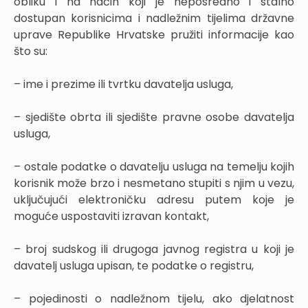
obliku i na način koji je neposredno i stalno
dostupan korisnicima i nadležnim tijelima državne
uprave Republike Hrvatske pružiti informacije kao
što su:
– ime i prezime ili tvrtku davatelja usluga,
– sjedište obrta ili sjedište pravne osobe davatelja
usluga,
– ostale podatke o davatelju usluga na temelju kojih
korisnik može brzo i nesmetano stupiti s njim u vezu,
uključujući elektroničku adresu putem koje je
moguće uspostaviti izravan kontakt,
– broj sudskog ili drugoga javnog registra u koji je
davatelj usluga upisan, te podatke o registru,
– pojedinosti o nadležnom tijelu, ako djelatnost