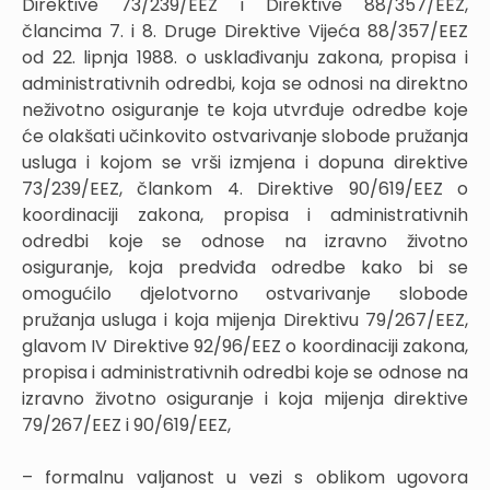
Direktive 73/239/EEZ i Direktive 88/357/EEZ,
člancima 7. i 8. Druge Direktive Vijeća 88/357/EEZ
od 22. lipnja 1988. o usklađivanju zakona, propisa i
administrativnih odredbi, koja se odnosi na direktno
neživotno osiguranje te koja utvrđuje odredbe koje
će olakšati učinkovito ostvarivanje slobode pružanja
usluga i kojom se vrši izmjena i dopuna direktive
73/239/EEZ, člankom 4. Direktive 90/619/EEZ o
koordinaciji zakona, propisa i administrativnih
odredbi koje se odnose na izravno životno
osiguranje, koja predviđa odredbe kako bi se
omogućilo djelotvorno ostvarivanje slobode
pružanja usluga i koja mijenja Direktivu 79/267/EEZ,
glavom IV Direktive 92/96/EEZ o koordinaciji zakona,
propisa i administrativnih odredbi koje se odnose na
izravno životno osiguranje i koja mijenja direktive
79/267/EEZ i 90/619/EEZ,
– formalnu valjanost u vezi s oblikom ugovora