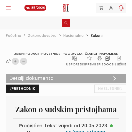
NN 85/2026
Početna
>
Zakonodavstvo
>
Nacionalno
>
Zakoni
ZBIRNI PODACI I POVEZNICE
POGLAVLJA
ČLANCI
NAPOMENE
A
A
USPOREDI
SPREMI
ISPIS
DOC
BILJEŠKE
Detalji dokumenta
PRETHODNIK
NASLJEDNIK
Zakon o sudskim pristojbama
Pročišćeni tekst vrijedi od 20.05.2023.