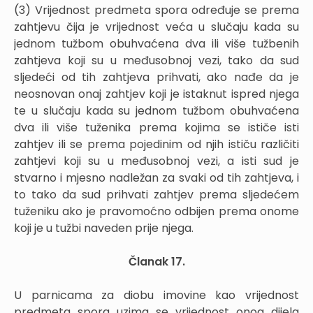
(3) Vrijednost predmeta spora određuje se prema
zahtjevu čija je vrijednost veća u slučaju kada su
jednom tužbom obuhvaćena dva ili više tužbenih
zahtjeva koji su u međusobnoj vezi, tako da sud
sljedeći od tih zahtjeva prihvati, ako nađe da je
neosnovan onaj zahtjev koji je istaknut ispred njega
te u slučaju kada su jednom tužbom obuhvaćena
dva ili više tuženika prema kojima se ističe isti
zahtjev ili se prema pojedinim od njih ističu različiti
zahtjevi koji su u međusobnoj vezi, a isti sud je
stvarno i mjesno nadležan za svaki od tih zahtjeva, i
to tako da sud prihvati zahtjev prema sljedećem
tuženiku ako je pravomoćno odbijen prema onome
koji je u tužbi naveden prije njega.
Članak 17.
U parnicama za diobu imovine kao vrijednost
predmeta spora uzima se vrijednost onog dijela