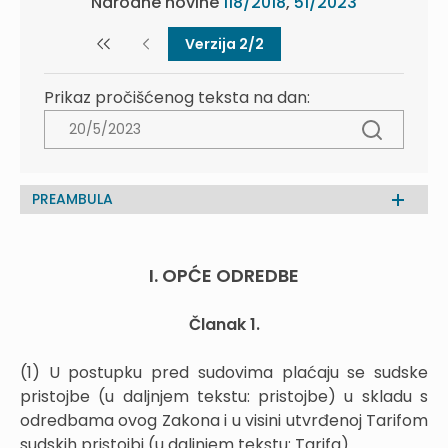
Narodne novine
118/2018
,
51/2023
Verzija 2/2
Prikaz pročišćenog teksta na dan:
PREAMBULA
I. OPĆE ODREDBE
Članak 1.
(1) U postupku pred sudovima plaćaju se sudske
pristojbe (u daljnjem tekstu: pristojbe) u skladu s
odredbama ovog Zakona i u visini utvrđenoj Tarifom
sudskih pristojbi (u daljnjem tekstu: Tarifa).