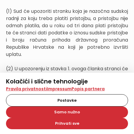
(1) Sud će upozoriti stranku koja je nazočna sudskoj
radnji za koju treba platiti pristojbu, a pristojbu nije
odmah platila, da u roku od tri dana plati pristojbu
te će stranci dati podatke o iznosu sudske pristojbe
i broju računa prihoda državnog proračuna
Republike Hrvatske na koji je potrebno izvršiti
uplatu.
(2) U upozorenju iz stavka 1. ovoga članka stranci će
se skrenuti pozornost na posljedice neplaćanja
Kolačići i slične tehnologije
pristojbe u tom roku, a u sudskom spisu će se
Na našoj web stranici koristimo kolačiće i slične
Pravila privatnosti
Impressum
Popis partnera
naznačiti dano upozorenje.
tehnologije za pohranu, čitanje i obradu informacija na
vašem uređaju. Time poboljšavamo korisničko iskustvo,
Postavke
(3) Ako stranka ne postupi po upozorenju iz stavka
analiziramo promet na stranici te prikazujemo sadržaje i
oglase koji vas zanimaju. Korisnički profili mogu se kreirati
1. ovoga članka, sud će donijeti rješenje o pristojbi
Samo nužno
na više web stranica i uređaja u tu svrhu. Naši partneri
kojim će stranku pozvati na plaćanje pristojbe u
također koriste ove tehnologije.
Prihvati sve
roku od osam dana od dostave rješenja.
Odabirom opcije „Samo nužno“ prihvaćate samo one
kolačiće koji su potrebni za pravilno funkcioniranje naše