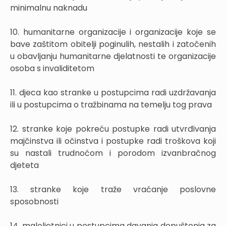
minimalnu naknadu
10. humanitarne organizacije i organizacije koje se
bave zaštitom obitelji poginulih, nestalih i zatočenih
u obavljanju humanitarne djelatnosti te organizacije
osoba s invaliditetom
11. djeca kao stranke u postupcima radi uzdržavanja
ili u postupcima o tražbinama na temelju tog prava
12. stranke koje pokreću postupke radi utvrđivanja
majčinstva ili očinstva i postupke radi troškova koji
su nastali trudnoćom i porodom izvanbračnog
djeteta
13. stranke koje traže vraćanje poslovne
sposobnosti
14. maloljetnici u postupcima davanja dopuštenja za