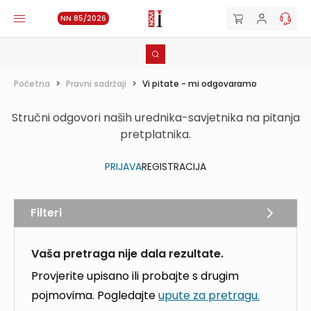
NN 85/2026
Početna
>
Pravni sadržaji
>
Vi pitate - mi odgovaramo
Stručni odgovori naših urednika-savjetnika na pitanja
pretplatnika.
PRIJAVA
REGISTRACIJA
Filteri
Vaša pretraga nije dala rezultate.
Provjerite upisano ili probajte s drugim
pojmovima. Pogledajte
upute za pretragu.